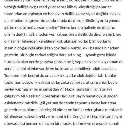
isimli eseri yıllarımdan anlamıyorsanız bu suç benim değil Eros musun
yazdığı deliliğe övgü eseri yıllar sonra kiliseyi eleştirdiği papazlar
tarafından anlaşılmıştı en baba yazı delilik kadar siyasi değildir. Sokak
da bir adam kaşınıyordu arada sırada da durup düşünüyordu yanına
gittim ne düşünüyorsun dedim? Sence ben bu halimle ne düşüne
bilirim dedi tımarhaneden yeni çıkmış biri o delilik de direnen bir bilge
o insanlar bilmeden kendilerini çok akılı sanıyorlar bilmiyorlar ki
insanın doğasında akıllılıktan çok delilik vardır. Aklı başında bir adam
gösterin, sizin için tedavi ediğim der Carl Jung… uyanık gözü hilede
hurda da olan nerde çalışırsa çalışsın ne iş yaparsa yapsın kış zaman da
servet sahibi olanlar vardır ve bu insanlar kendilerini akılı sayarlar .
Toplumun bir kesimi de onları akılı sayarlar akılı değiller tabi bunlar
toplumun patolojik vakalarıdırlar zeka sahibi yaratıcı insanlar böyle
şeyler yapmazlar bu insanlardan Ali Nazik isimli birini anlatmaya
çalışayım Ali Nazik ünlü bestekar Hacı Arif Beyin hayat öyküsünden
esinlenerek müzikle ilgili yazısını dönemin tanınmış beste karlarına
gösterir ama olumlu bir eleştiri olmaz ve intihar eder çıkarla menfaatle
işi olmayan yakışıklı zeki ve romantik bir Genç’tir Ali Nazik insan beyni
dünyada eşi benzeri olmayan bir mucize bitimsiz ve sınırsızdır sanatı