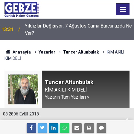
e
13:30
7 Ağustos: Tarihte Bugün Ne Oldu?
Anasayfa
Yazarlar
Tuncer Altunbulak
KİM AKILI
KİM DELİ
Tuncer Altunbulak
KİM AKILI KİM DELİ
Yazarın Tüm Yazıları >
08:28
06 Eylül 2018