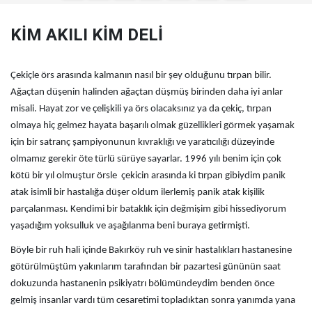
KİM AKILI KİM DELİ
Çekiçle örs arasında kalmanın nasıl bir şey olduğunu tırpan bilir.
Ağaçtan düşenin halinden ağaçtan düşmüş birinden daha iyi anlar
misali. Hayat zor ve çelişkili ya örs olacaksınız ya da çekiç, tırpan
olmaya hiç gelmez hayata başarılı olmak güzellikleri görmek yaşamak
için bir satranç şampiyonunun kıvraklığı ve yaratıcılığı düzeyinde
olmamız gerekir öte türlü sürüye sayarlar. 1996 yılı benim için çok
kötü bir yıl olmuştur örsle çekicin arasında ki tırpan gibiydim panik
atak isimli bir hastalığa düşer oldum ilerlemiş panik atak kişilik
parçalanması. Kendimi bir bataklık için değmişim gibi hissediyorum
yaşadığım yoksulluk ve aşağılanma beni buraya getirmişti.
Böyle bir ruh hali içinde Bakırköy ruh ve sinir hastalıkları hastanesine
götürülmüştüm yakınlarım tarafından bir pazartesi gününün saat
dokuzunda hastanenin psikiyatrı bölümündeydim benden önce
gelmiş insanlar vardı tüm cesaretimi topladıktan sonra yanımda yana