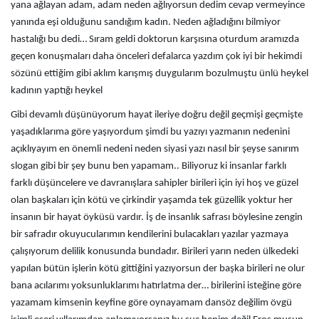
yana ağlayan adam, adam neden ağlıyorsun dedim cevap vermeyince
yanında eşi olduğunu sandığım kadın. Neden ağladığını bilmiyor
hastalığı bu dedi… Sıram geldi doktorun karşısına oturdum aramızda
geçen konuşmaları daha önceleri defalarca yazdım çok iyi bir hekimdi
sözünü ettiğim gibi aklım karışmış duygularım bozulmuştu ünlü heykel
kadının yaptığı heykel
Gibi devamlı düşünüyorum hayat ileriye doğru değil geçmişi geçmişte
yaşadıklarıma göre yaşıyordum şimdi bu yazıyı yazmanın nedenini
açıklıyayım en önemli nedeni neden siyasi yazı nasıl bir şeyse sanırım
slogan gibi bir şey bunu ben yapamam.. Biliyoruz ki insanlar farklı
farklı düşüncelere ve davranışlara sahipler birileri için iyi hoş ve güzel
olan başkaları için kötü ve çirkindir yaşamda tek güzellik yoktur her
insanın bir hayat öyküsü vardır. İş de insanlık safrası böylesine zengin
bir safradır okuyucularımın kendilerini bulacakları yazılar yazmaya
çalışıyorum delilik konusunda bundadır. Birileri yarın neden ülkedeki
yapılan bütün işlerin kötü gittiğini yazıyorsun der başka birileri ne olur
bana acılarımı yoksunluklarımı hatırlatma der… birilerini isteğine göre
yazamam kimsenin keyfine göre oynayamam dansöz değilim övgü