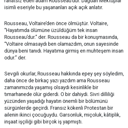
rahatsız eden adam Rousseau’dur. Dağdan Mektuplar
isimli eseriyle bu yaşananları açık açık anlatır.
Rousseau, Voltaire’den önce ölmüştür. Voltaire,
“Hayatımda ölümüne üzüldüğüm tek insan
Rousseau’dur.” der. Rousseau da bir konuşmasında,
“Voltaire olmasaydı ben olamazdım, onun sayesinde
dünya beni tanıdı. Hayatıma girmiş en muhteşem insan
odur.” der.
Sevgili okurlar, Rousseau hakkında epey şey söyledim,
daha önce de birkaç yazı yazdım ama Rousseau
zamanımızda yaşamış olsaydı kesinlikle bir
tımarhanede ölür giderdi. O bir dahiydi. Sivri dilliliği
yüzünden yaşadığı hayatın önemli bir bölümünü
sürgünlerde geçirdi. Fransız kökenli Protestan bir
ailenin ikinci çocuğuydu. Garsonluk, miçoluk, kâtiplik,
inşaat işçiliği gibi birçok iş yapmıştı.