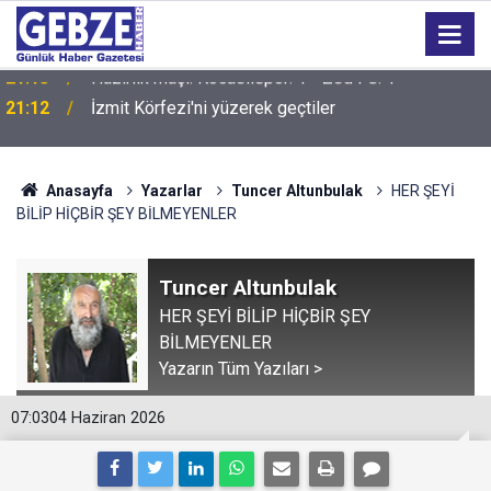
21:12
İzmit Körfezi'ni yüzerek geçtiler
Anasayfa
Yazarlar
Tuncer Altunbulak
HER ŞEYİ
BİLİP HİÇBİR ŞEY BİLMEYENLER
Tuncer Altunbulak
HER ŞEYİ BİLİP HİÇBİR ŞEY
BİLMEYENLER
Yazarın Tüm Yazıları >
07:03
04 Haziran 2026