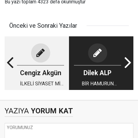
Bu yazı toplam 4323 defa okunmuştur
Önceki ve Sonraki Yazılar
Cengiz Akgün
Dilek ALP
İLKELİ SİYASET Mİ,
BİR HAMURUN
KOLTUK HEVESİ Mİ?
DÜNYA YOLCULUĞU
YAZIYA
YORUM KAT