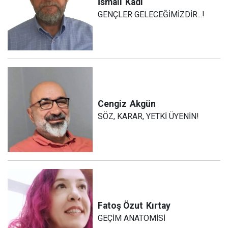
İsmail
Kadı
GENÇLER GELECEĞİMİZDİR...!
Cengiz
Akgün
SÖZ, KARAR, YETKİ ÜYENİN!
Fatoş Özut
Kırtay
GEÇİM ANATOMİSİ