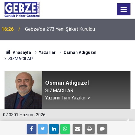
16:24
“Tarihi Okul Kaderine Terk Edildi''
Anasayfa
Yazarlar
Osman Adıgüzel
SIZMACILAR
Osman Adıgüzel
SIZMACILAR
Yazarın Tüm Yazıları >
07:03
01 Haziran 2026