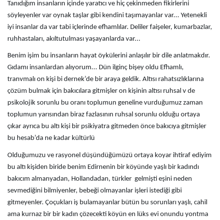
Tanıdığım insanların içinde yaratıcı ve hiç çekinmeden fikirlerini
söyleyenler var oynak taşlar gibi kendini taşımayanlar var... Yetenekli
iyi insanlar da var tabi içlerinde efhamlılar. Deliler faişeler, kumarbazlar,
ruhhastaları, akıltutulması yaşayanlarda var...
Benim işim bu insanların hayat öykülerini anlaşılır bir dile anlatmakdır.
Gıdamı insanlardan alıyorum... Dün ilginç bişey oldu Efhamlı,
tranvmalı on kişi bi dernek’de bir araya geldik. Altısı rahatsızlıklarına
çözüm bulmak için bakıcılara gitmişler on kişinin altısı ruhsal v de
psikolojik sorunlu bu oranı toplumun geneline vurduğumuz zaman
toplumun yarısından biraz fazlasının ruhsal sorunlu olduğu ortaya
çıkar ayrıca bu altı kişi bir psikiyatra gitmeden önce bakıcıya gitmişler
bu hesab’da ne kadar kültürlü
Olduğumuzu ve rasyonel düşündüğümüzü ortaya koyar ihtiraf ediyim
bu altı kişiden biride benim Edirnenin bir köyünde yaşlı bir kadındı
bakıcım almanyadan, Hollandadan, türkler gelmişti eşini neden
sevmediğini bilmiyenler, bebeği olmayanlar işleri istediği gibi
gitmeyenler. Çoçukları iş bulamayanlar bütün bu sorunları yaşlı, cahil
ama kurnaz bir bir kadın çözecekti köyün en lüks evi onundu yontma