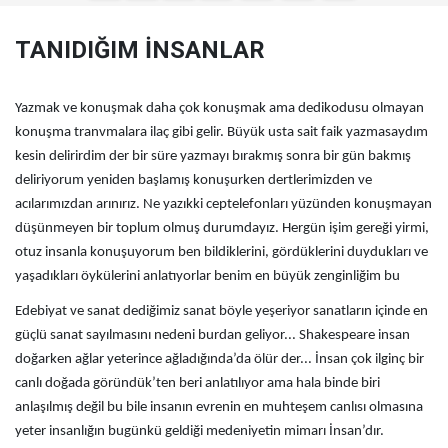
TANIDIĞIM İNSANLAR
Yazmak ve konuşmak daha çok konuşmak ama dedikodusu olmayan
konuşma tranvmalara ilaç gibi gelir. Büyük usta sait faik yazmasaydım
kesin delirirdim der bir süre yazmayı bırakmış sonra bir gün bakmış
deliriyorum yeniden başlamış konuşurken dertlerimizden ve
acılarımızdan arınırız. Ne yazıkki ceptelefonları yüzünden konuşmayan
düşünmeyen bir toplum olmuş durumdayız. Hergün işim gereği yirmi,
otuz insanla konuşuyorum ben bildiklerini, gördüklerini duydukları ve
yaşadıkları öykülerini anlatıyorlar benim en büyük zenginliğim bu
Edebiyat ve sanat dediğimiz sanat böyle yeşeriyor sanatların içinde en
güçlü sanat sayılmasını nedeni burdan geliyor... Shakespeare insan
doğarken ağlar yeterince ağladığında’da ölür der... İnsan çok ilginç bir
canlı doğada göründük’ten beri anlatılıyor ama hala binde biri
anlaşılmış değil bu bile insanın evrenin en muhteşem canlısı olmasına
yeter insanlığın bugünkü geldiği medeniyetin mimarı İnsan’dır.