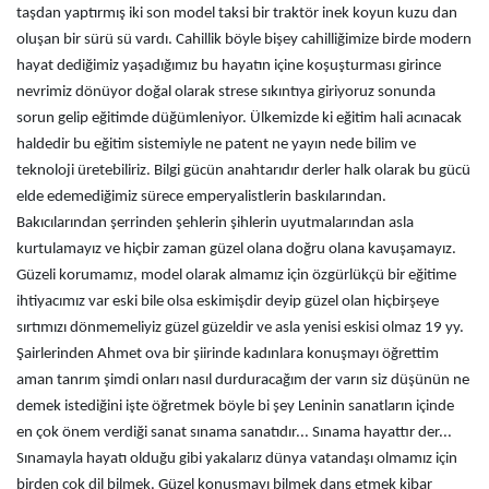
taşdan yaptırmış iki son model taksi bir traktör inek koyun kuzu dan
oluşan bir sürü sü vardı. Cahillik böyle bişey cahilliğimize birde modern
hayat dediğimiz yaşadığımız bu hayatın içine koşuşturması girince
nevrimiz dönüyor doğal olarak strese sıkıntıya giriyoruz sonunda
sorun gelip eğitimde düğümleniyor. Ülkemizde ki eğitim hali acınacak
haldedir bu eğitim sistemiyle ne patent ne yayın nede bilim ve
teknoloji üretebiliriz. Bilgi gücün anahtarıdır derler halk olarak bu gücü
elde edemediğimiz sürece emperyalistlerin baskılarından.
Bakıcılarından şerrinden şehlerin şihlerin uyutmalarından asla
kurtulamayız ve hiçbir zaman güzel olana doğru olana kavuşamayız.
Güzeli korumamız, model olarak almamız için özgürlükçü bir eğitime
ihtiyacımız var eski bile olsa eskimişdir deyip güzel olan hiçbirşeye
sırtımızı dönmemeliyiz güzel güzeldir ve asla yenisi eskisi olmaz 19 yy.
Şairlerinden Ahmet ova bir şiirinde kadınlara konuşmayı öğrettim
aman tanrım şimdi onları nasıl durduracağım der varın siz düşünün ne
demek istediğini işte öğretmek böyle bi şey Leninin sanatların içinde
en çok önem verdiği sanat sınama sanatıdır... Sınama hayattır der...
Sınamayla hayatı olduğu gibi yakalarız dünya vatandaşı olmamız için
birden çok dil bilmek. Güzel konuşmayı bilmek dans etmek kibar