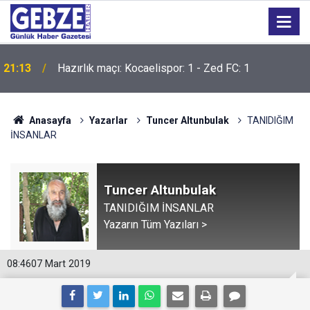
21:12
İzmit Körfezi'ni yüzerek geçtiler
Anasayfa
Yazarlar
Tuncer Altunbulak
TANIDIĞIM
İNSANLAR
Tuncer Altunbulak
TANIDIĞIM İNSANLAR
Yazarın Tüm Yazıları >
08:46
07 Mart 2019