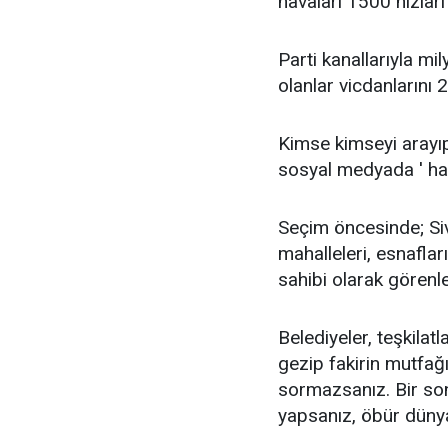
havaları 1500 hızları
Parti kanallarıyla mi
olanlar vicdanlarını
Kimse kimseyi arayıp
sosyal medyada ' hay
Seçim öncesinde; Sivi
mahalleleri, esnaflar
sahibi olarak görenl
Belediyeler, teşkila
gezip fakirin mutfağı
sormazsanız. Bir so
yapsanız, öbür düny