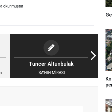
fa okunmuştur
Ge
Tuncer Altunbulak
n
İSA'NIN MİRASI
Ko
pe