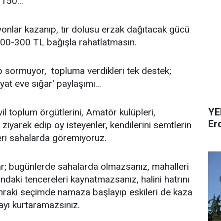
 150...
lyonlar kazanıp, tır dolusu erzak dağıtacak gücü
 200-300 TL bağışla rahatlatmasın.
 sormuyor, topluma verdikleri tek destek;
at eve sığar' paylaşımı...
YE
l toplum örgütlerini, Amatör kulüpleri,
Er
ı ziyarek edip oy isteyenler, kendilerini semtlerin
eri sahalarda göremiyoruz.
tlar; bugünlerde sahalarda olmazsanız, mahalleri
ndaki tencereleri kaynatmazsanız, halini hatrını
nraki seçimde namaza başlayıp eskileri de kaza
ayı kurtaramazsınız.