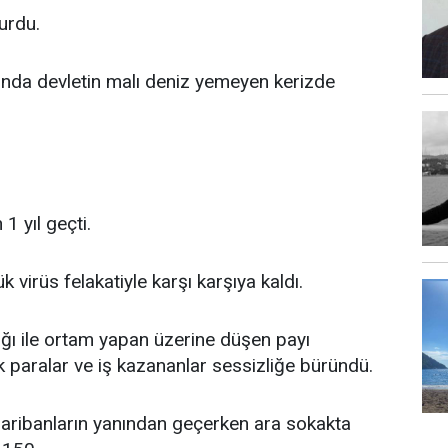
urdu.
ında devletin malı deniz yemeyen kerizde
1 yıl geçti.
k virüs felakatiyle karşı karşıya kaldı.
lığı ile ortam yapan üzerine düşen payı
ük paralar ve iş kazananlar sessizliğe büründü.
 garibanların yanından geçerken ara sokakta