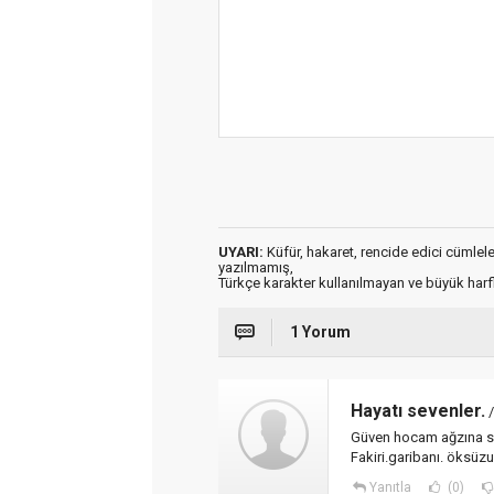
UYARI:
Küfür, hakaret, rencide edici cümleler 
yazılmamış,
Türkçe karakter kullanılmayan ve büyük har
1 Yorum
Hayatı sevenler.
/
Güven hocam ağzına sa
Fakiri.garibanı. öksüz
Yanıtla
(0)