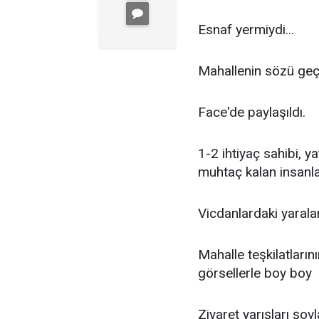
Esnaf yermiydi...
Mahallenin sözü geçe
Face'de paylaşıldı.
1-2 ihtiyaç sahibi, y
muhtaç kalan insanla
Vicdanlardaki yaral
Mahalle teşkilatların
görsellerle boy boy 
Ziyaret yarışları şov