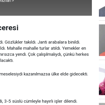
azıları >
ceresi
di. Gözlükler takıldı. Janti arabalara binildi.
dı. Mahalle mahalle turlar atıldı. Yemekler en
ırsızca yendi. Çok çalışılmalıydı, çünkü herkes
lacaktı.
eselesiydi kazanılmazsa ülke elde gidecekti.
i, 3-5 süslü cümleyle hayırlı işler dilendi.