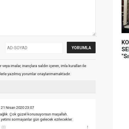
KO
SEFER
"Sı
veya imalar, inançlara saldırı içeren, imla kuralları ile
flerle yazılmış yorumlar onaylanmamaktadır.
 21 Nisan 2020 23:07
ğlık .Çok güzel konusuyorsun maşallah.
u.yetimi.sormayanlar gün gelecek ezilecekler.
(0)