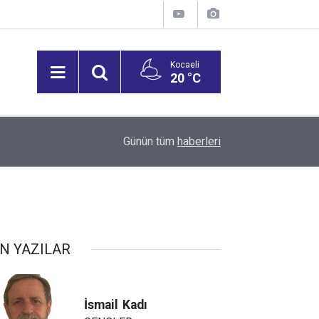
Kocaeli
20 °C
16:23
Yuvacık Yüzde 70, Namazgah Yüzde 59’a Gerile
Günün tüm
haberleri
N YAZILAR
İsmail
Kadı