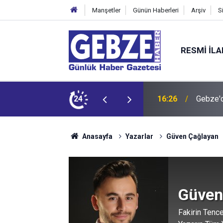
Manşetler
Günün Haberleri
Arşiv
S
RESMI İL
16:26
Gebze'd
24
16:24
“Tarihi 
Anasayfa
Yazarlar
Güven Çağlayan
Güven
Fakirin Tenc