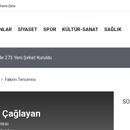
itene Ekle
ANLAR
SİYASET
SPOR
KÜLTÜR-SANAT
SAĞLIK
e 273 Yeni Şirket Kuruldu
Okul Kaderine Terk Edildi''
Fakirin Tenceresi
SO
 Çağlayan
eresi