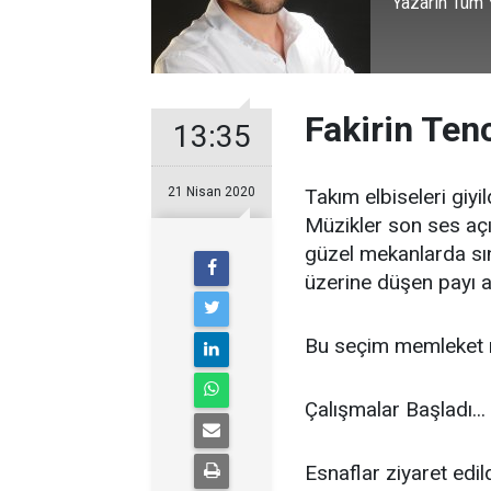
Yazarın Tüm Y
Fakirin Ten
13:35
21 Nisan 2020
Takım elbiseleri giyil
Müzikler son ses açıl
güzel mekanlarda sın
üzerine düşen payı a
Bu seçim memleket m
Çalışmalar Başladı...
Esnaflar ziyaret edild