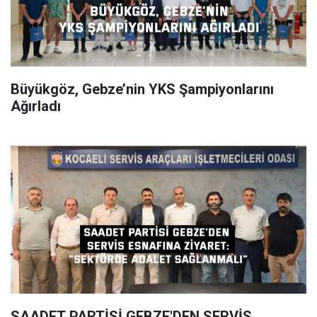
Büyükgöz, Gebze’nin YKS Şampiyonlarını
Ağırladı
SAADET PARTİSİ GEBZE'DEN SERVİS