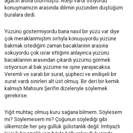
ağacın altına oturmuştu. Ateşi vardı titriyordu
konuşmamızın arasında dilimin yüzünden düştüğüm
buralara dedi.
Yüzünü göstermiyordu bana nasıl bir yüzü var diye
çok meraklanmıştım sırtıyla konuşuyordu yüzüne
bakmak istediğim zaman bacaklarının arasına
sokuyordu çok ısrar ettiğimi anlayınca yüzünü
bacaklarının arasından çıkardı yüzümü görmek
istiyorsun al bak yüzüme ne işine yarayacaksa.
Veremli ve saralı bir surat, şüpheci ve endişeli bir
surat vardı sinirleri alt üst olmuş. Bir deri bir kemik
kalmıştı Mahsuni Şerifin dizeleriyle söylemek
gerekirse.
Yiğit muhtaç olmuş kuru sağana bilmem. Söylesem
mi? Söylemesem mi? Çoğunun söylediği gibi
ülkemizde her şey güllük gülistanlık değil. İmtiyazlı