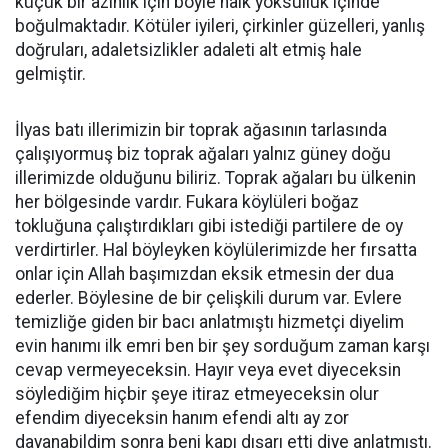
küçük bir azınlık için böyle halk yoksulluk içinde
boğulmaktadır. Kötüler iyileri, çirkinler güzelleri, yanlış
doğruları, adaletsizlikler adaleti alt etmiş hale
gelmiştir.
İlyas batı illerimizin bir toprak ağasının tarlasında
çalışıyormuş biz toprak ağaları yalnız güney doğu
illerimizde olduğunu biliriz. Toprak ağaları bu ülkenin
her bölgesinde vardır. Fukara köylüleri boğaz
tokluğuna çalıştırdıkları gibi istediği partilere de oy
verdirtirler. Hal böyleyken köylülerimizde her fırsatta
onlar için Allah başımızdan eksik etmesin der dua
ederler. Böylesine de bir çelişkili durum var. Evlere
temizliğe giden bir bacı anlatmıştı hizmetçi diyelim
evin hanımı ilk emri ben bir şey sorduğum zaman karşı
cevap vermeyeceksin. Hayır veya evet diyeceksin
söylediğim hiçbir şeye itiraz etmeyeceksin olur
efendim diyeceksin hanım efendi altı ay zor
dayanabildim sonra beni kapı dışarı etti diye anlatmıştı.