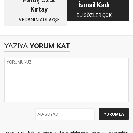
Fatoş Özut
İsmail Kadı
Kırtay
BU SÖZLER ÇOK
VEDANIN ADI AYŞE
TARTIŞILIR...!
YAZIYA
YORUM KAT
UYARI:
Küfür, hakaret, rencide edici cümleler veya imalar, inançlara saldırı