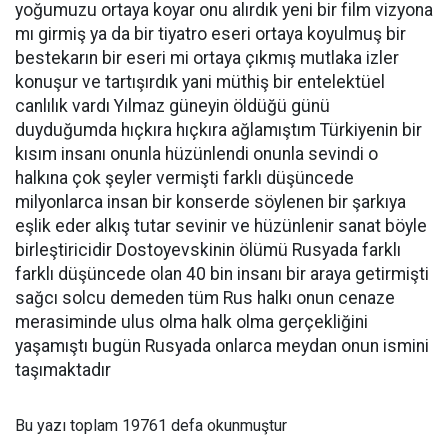
yoğumuzu ortaya koyar onu alırdık yeni bir film vizyona
mı girmiş ya da bir tiyatro eseri ortaya koyulmuş bir
bestekarın bir eseri mi ortaya çıkmış mutlaka izler
konuşur ve tartışırdık yani müthiş bir entelektüel
canlılık vardı Yılmaz güneyin öldüğü günü
duyduğumda hıçkıra hıçkıra ağlamıştım Türkiyenin bir
kısım insanı onunla hüzünlendi onunla sevindi o
halkına çok şeyler vermişti farklı düşüncede
milyonlarca insan bir konserde söylenen bir şarkıya
eşlik eder alkış tutar sevinir ve hüzünlenir sanat böyle
birleştiricidir Dostoyevskinin ölümü Rusyada farklı
farklı düşüncede olan 40 bin insanı bir araya getirmişti
sağcı solcu demeden tüm Rus halkı onun cenaze
merasiminde ulus olma halk olma gerçekliğini
yaşamıştı bugün Rusyada onlarca meydan onun ismini
taşımaktadır
Bu yazı toplam 19761 defa okunmuştur