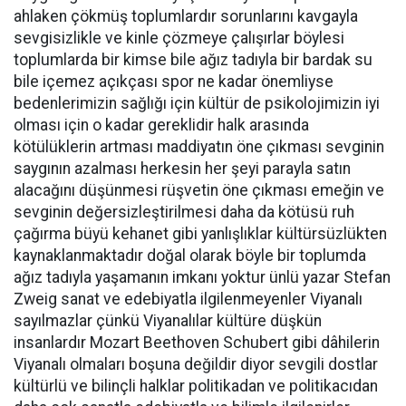
ahlaken çökmüş toplumlardır sorunlarını kavgayla
sevgisizlikle ve kinle çözmeye çalışırlar böylesi
toplumlarda bir kimse bile ağız tadıyla bir bardak su
bile içemez açıkçası spor ne kadar önemliyse
bedenlerimizin sağlığı için kültür de psikolojimizin iyi
olması için o kadar gereklidir halk arasında
kötülüklerin artması maddiyatın öne çıkması sevginin
saygının azalması herkesin her şeyi parayla satın
alacağını düşünmesi rüşvetin öne çıkması emeğin ve
sevginin değersizleştirilmesi daha da kötüsü ruh
çağırma büyü kehanet gibi yanlışlıklar kültürsüzlükten
kaynaklanmaktadır doğal olarak böyle bir toplumda
ağız tadıyla yaşamanın imkanı yoktur ünlü yazar Stefan
Zweig sanat ve edebiyatla ilgilenmeyenler Viyanalı
sayılmazlar çünkü Viyanalılar kültüre düşkün
insanlardır Mozart Beethoven Schubert gibi dâhilerin
Viyanalı olmaları boşuna değildir diyor sevgili dostlar
kültürlü ve bilinçli halklar politikadan ve politikacıdan