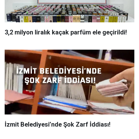
3,2 milyon liralık kaçak parfüm ele geçirildi!
İzmit Belediyesi’nde Şok Zarf İddiası!