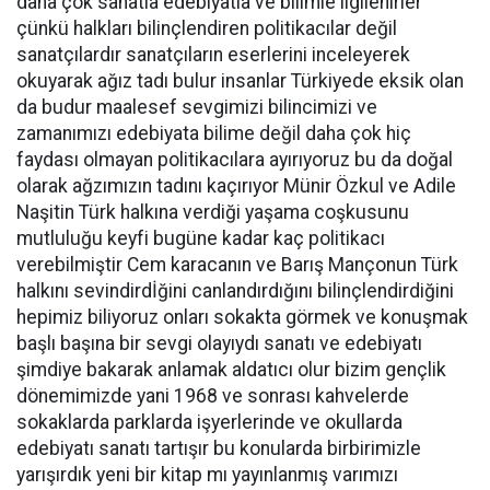
daha çok sanatla edebiyatla ve bilimle ilgilenirler
çünkü halkları bilinçlendiren politikacılar değil
sanatçılardır sanatçıların eserlerini inceleyerek
okuyarak ağız tadı bulur insanlar Türkiyede eksik olan
da budur maalesef sevgimizi bilincimizi ve
zamanımızı edebiyata bilime değil daha çok hiç
faydası olmayan politikacılara ayırıyoruz bu da doğal
olarak ağzımızın tadını kaçırıyor Münir Özkul ve Adile
Naşitin Türk halkına verdiği yaşama coşkusunu
mutluluğu keyfi bugüne kadar kaç politikacı
verebilmiştir Cem karacanın ve Barış Mançonun Türk
halkını sevindirdİğini canlandırdığını bilinçlendirdiğini
hepimiz biliyoruz onları sokakta görmek ve konuşmak
başlı başına bir sevgi olayıydı sanatı ve edebiyatı
şimdiye bakarak anlamak aldatıcı olur bizim gençlik
dönemimizde yani 1968 ve sonrası kahvelerde
sokaklarda parklarda işyerlerinde ve okullarda
edebiyatı sanatı tartışır bu konularda birbirimizle
yarışırdık yeni bir kitap mı yayınlanmış varımızı