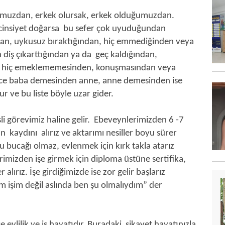
ğumuzdan, erkek olursak, erkek olduğumuzdan.
i cinsiyet doğarsa bu sefer çok uyuduğundan
an, uykusuz bıraktığından, hiç emmediğinden veya
diş çıkarttığından ya da geç kaldığından,
 hiç emeklememesinden, konuşmasından veya
e baba demesinden anne, anne demesinden ise
r ve bu liste böyle uzar gider.
li görevimiz haline gelir. Ebeveynlerimizden 6 -7
n kaydını alırız ve aktarımı nesiller boyu sürer
u bucağı olmaz, evlenmek için kırk takla atarız
rimizden işe girmek için diploma üstüne sertifika,
 alırız. İşe girdiğimizde ise zor gelir başlarız
m işim değil aslında ben şu olmalıydım” der
se evlilik ve iş hayatıdır. Buradaki şikayet hayatınızla