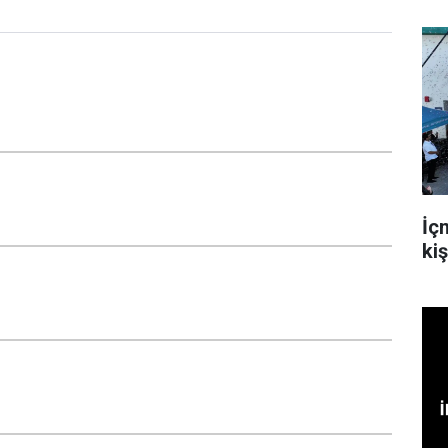
İçm
ki