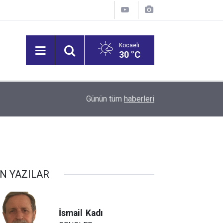
Kocaeli
30 °C
11:38
Günün tüm
haberleri
Gebzespor’un 10’ncu imzası Übeyd Adıyaman!
N YAZILAR
İsmail
Kadı