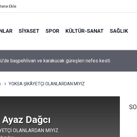
itene Ekle
ANLAR
SİYASET
SPOR
KÜLTÜR-SANAT
SAĞLIK
Taşköprü'de başpehlivan ve karakucak güreşleri nefes kesti
’den dört takım küresel sahnede
ı
YOKSA ŞİKÂYETÇİ OLANLARDAN MIYIZ
SO
 Ayaz Dağcı
YETÇİ OLANLARDAN MIYIZ