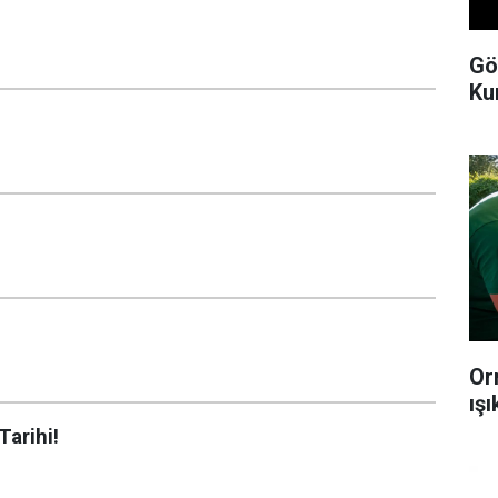
Gö
Ku
Or
ış
arihi!