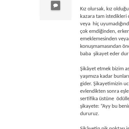
Kız olursak, kız oldu
kazara tam istedikler
veya hiç uyumadığınd
çok emdiğinden, erken 
emeklemesinden veya
konuşmamasından önc
baba şikayet eder duru
Şikâyet etmek bizim as
yaşımıza kadar bunları
gider. Şikayetimizin uc
evlendikten sonra eşle
sertifika üstüne ödüller
şikayete: “Ayy bu beni
dururuz.
Şikâyetin pik noktası i