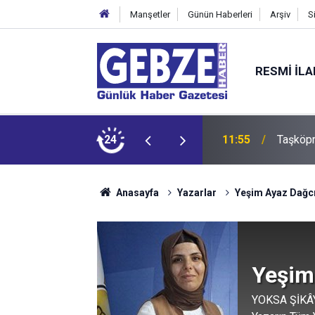
Manşetler
Günün Haberleri
Arşiv
S
RESMI İL
24
11:55
11:45
Türkiye
Anasayfa
Yazarlar
Yeşim Ayaz Dağc
Yeşim
YOKSA ŞİKÂ