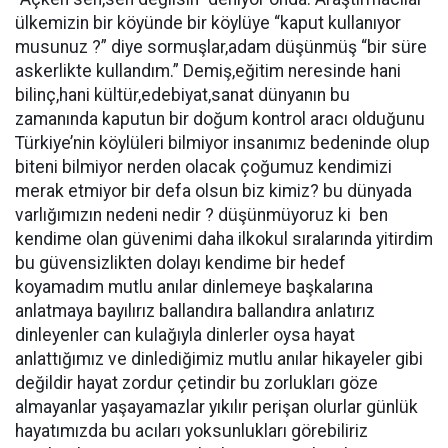
ülkemizin bir köyünde bir köylüye “kaput kullanıyor
musunuz ?” diye sormuşlar,adam düşünmüş “bir süre
askerlikte kullandım.” Demiş,eğitim neresinde hani
bilinç,hani kültür,edebiyat,sanat dünyanın bu
zamanında kaputun bir doğum kontrol aracı olduğunu
Türkiye’nin köylüleri bilmiyor insanımız bedeninde olup
biteni bilmiyor nerden olacak çoğumuz kendimizi
merak etmiyor bir defa olsun biz kimiz? bu dünyada
varlığımızın nedeni nedir ? düşünmüyoruz ki ben
kendime olan güvenimi daha ilkokul sıralarında yitirdim
bu güvensizlikten dolayı kendime bir hedef
koyamadım mutlu anılar dinlemeye başkalarına
anlatmaya bayılırız ballandıra ballandıra anlatırız
dinleyenler can kulağıyla dinlerler oysa hayat
anlattığımız ve dinlediğimiz mutlu anılar hikayeler gibi
değildir hayat zordur çetindir bu zorlukları göze
almayanlar yaşayamazlar yıkılır perişan olurlar günlük
hayatımızda bu acıları yoksunlukları görebiliriz