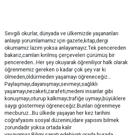
Sevgili okurlar, dünyada ve ülkemizde yaşananları
anlayıp yorumlamamız için gazete,kitap,dergi
okumamız lazım yoksa anlayamayız.Tek pencereden
bakarız,camları kırılmış çerçeveleri çürümüş bir
pencereden…Her şey okuyarak öğreniliyor halk olarak
öğrenmemiz gereken o kadar çok şey var ki
ölmeden,öldürmeden yaşamayı öğreneceğiz…
Paylaşmayı,dayanışmayı,sevmeyi,sağlıklı
yaşamayı,nezaketi,zarafeti,medeni insanlar gibi
konuşmayı,oturup kalkmayı,trafiğe uymayı,büyüklere
saygı göstermeyi öğreneceğiz.Bunları öğrenmeye
mecburuz…Bu ülkede yaşayan her kez tarihini
coğrafyasını sosyal düzenini,idare yapısını bilmek
zorundadır yoksa ortada kalır
yaşayamaz.Bilimi,sanatı,edebiyatı,orada burada