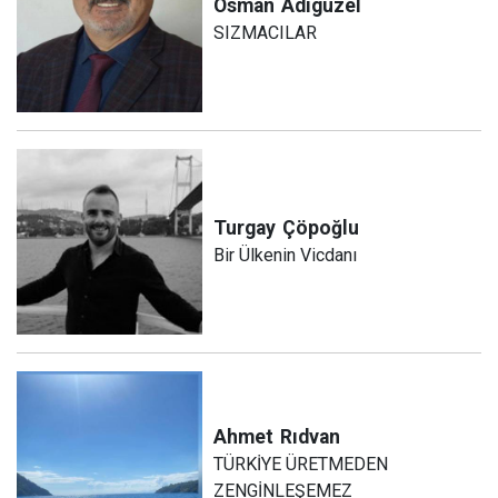
Osman
Adıgüzel
SIZMACILAR
Turgay
Çöpoğlu
Bir Ülkenin Vicdanı
Ahmet
Rıdvan
TÜRKİYE ÜRETMEDEN
ZENGİNLEŞEMEZ