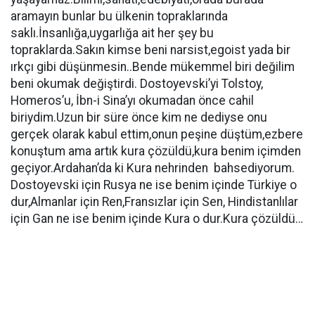
aramayın bunlar bu ülkenin topraklarında
saklı.İnsanlığa,uygarlığa ait her şey bu
topraklarda.Sakın kimse beni narsist,egoist yada bir
ırkçı gibi düşünmesin..Bende mükemmel biri değilim
beni okumak değiştirdi. Dostoyevski’yi Tolstoy,
Homeros’u, İbn-i Sina’yı okumadan önce cahil
biriydim.Uzun bir süre önce kim ne dediyse onu
gerçek olarak kabul ettim,onun peşine düştüm,ezbere
konuştum ama artık kura çözüldü,kura benim içimden
geçiyor.Ardahan’da ki Kura nehrinden bahsediyorum.
Dostoyevski için Rusya ne ise benim içinde Türkiye o
dur,Almanlar için Ren,Fransızlar için Sen, Hindistanlılar
için Gan ne ise benim içinde Kura o dur.Kura çözüldü…