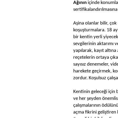
Ağının
içinde konumlan
sertifikalandırılmasına 
Aşina olanlar bilir, ço
koşuşturmalara. 18 ay 
bir kentin yerli yiyece
sevgilerinin aktarımı v
yapılarak, kayıt altın
reçetelerin ortaya çıka
sayısız denemeler, vide
harekete geçirmek, k
zordur. Koşulsuz çalışa
Kentinin geleceği için
ve her şeyden önemlisi
çalışmalarının ödülünü
açma fikrini geliştire