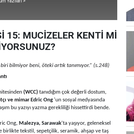
üm Yazıları >
İ 15: MUCİZELER KENTİ Mİ
İYORSUNUZ?
biri bilmiyor beni, öteki artık tanımıyor.” (s.248)
ntı
mitesinden
(WCC)
tanıdığım çok değerli dostum,
atçı ve mimar
Edric Ong
’un sosyal medyasında
aşım bu yazıyı yazma gerekliliği hissettirdi bende.
ric Ong,
Malezya, Sarawak
’ta yaşıyor, geleneksel
e birlikte tekstil, sepetçilik, seramik, ahşap ve taş