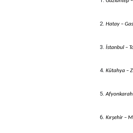
Gaziantep 
Hatay – Ga
İstanbul – 
Kütahya – Z
Afyonkarahi
Kırşehir – 