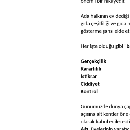
önemli bir hikâyedir.
Ada halkının ev dediği 
gıda çeşitliliği ve gıd
gösterme şansı elde et
Her işte olduğu gibi “
b
Gerçekçilik
Kararlılık
İstikrar
Ciddiyet
Kontrol
Günümüzde dünya çapınd
açısına ait kentler öne 
olarak kabul edilecekt
Ağı
, üyelerinin yaratıcı