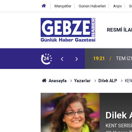
Manşetler
Günün Haberleri
Arşiv
S
RESMI İL
19:21
24
19:20
GTO'dan
Anasayfa
Yazarlar
Dilek ALP
KEN
Dilek
KENT SERİS