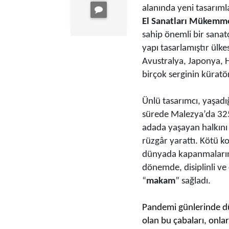
alanında yeni tasarım
El Sanatları Mükemm
sahip önemli bir sanat
yapı tasarlamıştır ülke
Avustralya, Japonya, Hi
birçok serginin küratö
Ünlü tasarımcı, yaşad
sürede Malezya’da 32
adada yaşayan halkını 
rüzgâr yarattı. Kötü ko
dünyada kapanmaların
dönemde, disiplinli ve
“
makam
” sağladı.
Pandemi günlerinde dün
olan bu çabaları, onla