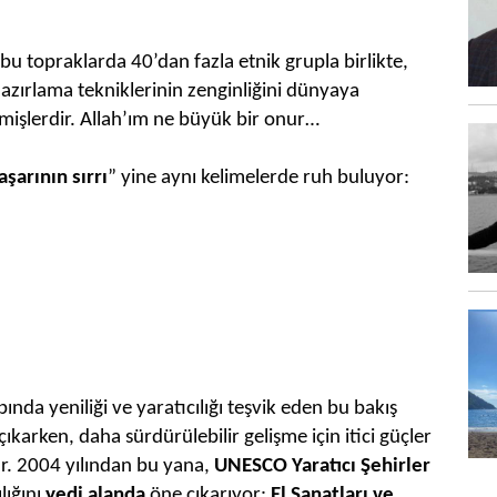
bu topraklarda 40’dan fazla etnik grupla birlikte,
a hazırlama tekniklerinin zenginliğini dünyaya
mişlerdir. Allah’ım ne büyük bir onur…
aşarının sırrı
” yine aynı kelimelerde ruh buluyor:
a yeniliği ve yaratıcılığı teşvik eden bu bakış
çıkarken, daha sürdürülebilir gelişme için itici güçler
ir. 2004 yılından bu yana,
UNESCO Yaratıcı Şehirler
lığını
yedi alanda
öne çıkarıyor:
El Sanatları ve