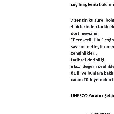
seçilmiş kenti
bulunma
7 zengin kültürel bölg
4 birbirinden farklı e
dört mevsimi,
“Bereketli Hilal” coğr
sayısını netleştiremed
zenginlikleri,
tarihsel derinliği,
ırksal değerli özellikle
81 ili ve bunlara bağl
canım Türkiye’mden be
UNESCO Yaratıcı Şehir