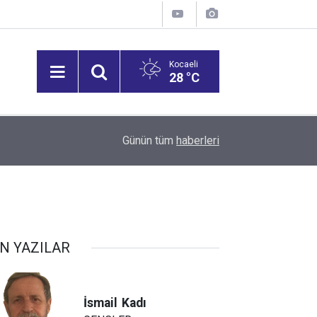
Kocaeli
28 °C
19:19
Günün tüm
Darıca’nın dört bir yanında yoğun mesai
haberleri
N YAZILAR
İsmail
Kadı