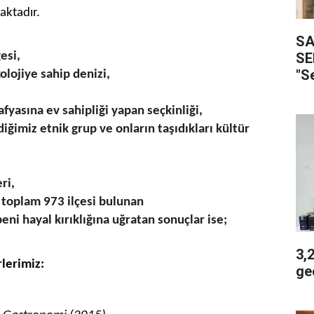
ktadır.
SA
SE
esi,
"S
kolojiye sahip denizi,
afyasına ev sahipliği yapan seçkinliği,
iğimiz etnik grup ve onların taşıdıkları kültür
ri,
ı toplam 973 ilçesi bulunan
ni hayal kırıklığına uğratan sonuçlar ise;
3,2 
lerimiz:
geç