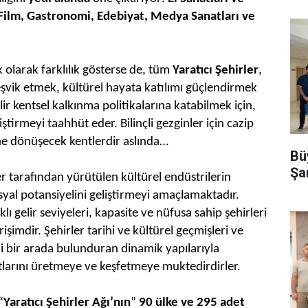
 Film, Gastronomi, Edebiyat, Medya Sanatları ve
olarak farklılık gösterse de, tüm
Yaratıcı Şehirler
,
teşvik etmek, kültürel hayata katılımı güçlendirmek
ir kentsel kalkınma politikalarına katabilmek için,
iştirmeyi taahhüt eder. Bilinçli gezginler için cazip
ine dönüşecek kentlerdir aslında…
Büy
Şa
r tarafından yürütülen kültürel endüstrilerin
syal potansiyelini geliştirmeyi amaçlamaktadır.
klı gelir seviyeleri, kapasite ve nüfusa sahip şehirleri
rişimdir. Şehirler tarihi ve kültürel geçmişleri ve
ini bir arada bulunduran dinamik yapılarıyla
utlarını üretmeye ve keşfetmeye muktedirdirler.
“
Yaratıcı Şehirler Ağı’nın
”
90 ülke ve 295 adet