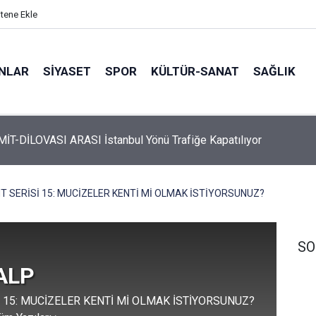
itene Ekle
ANLAR
SİYASET
SPOR
KÜLTÜR-SANAT
SAĞLIK
TEM İZMİT-DİLOVASI ARASI İstanbul Yönü Trafiğe Kapatılıyor
 Üyelerine Ticari Fırsat
T SERİSİ 15: MUCİZELER KENTİ Mİ OLMAK İSTİYORSUNUZ?
SO
 ALP
İ 15: MUCİZELER KENTİ Mİ OLMAK İSTİYORSUNUZ?