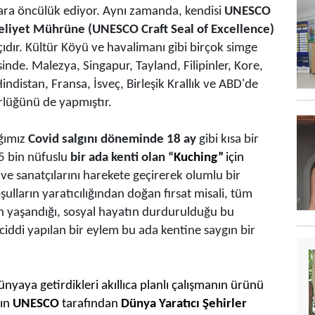
lara öncülük ediyor. Aynı zamanda, kendisi
UNESCO
eliyet Mührüne
(UNESCO Craft Seal of Excellence)
çıdır. Kültür Köyü ve havalimanı gibi birçok simge
sinde. Malezya, Singapur, Tayland, Filipinler, Kore,
ndistan, Fransa, İsveç, Birleşik Krallık ve ABD'de
rlüğünü de yapmıştır.
ığımız
Covid salgını döneminde
18 ay
gibi kısa bir
5 bin nüfuslu
bir ada kenti olan “
Kuching”
için
ve sanatçılarını harekete geçirerek olumlu bir
şulların yaratıcılığından doğan fırsat misali, tüm
 yaşandığı, sosyal hayatın durdurulduğu bu
 ciddi yapılan bir eylem bu ada kentine saygın bir
yaya getirdikleri akıllıca planlı çalışmanın ürünü
rın
UNESCO
tarafından
Dünya Yaratıcı Şehirler