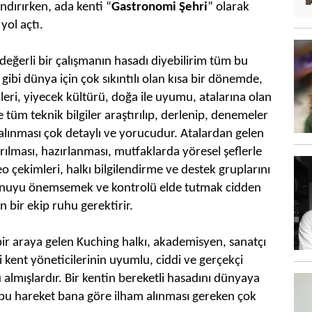
dırırken, ada kenti “
Gastronomi Şehri
” olarak
yol açtı.
k değerli bir çalışmanın hasadı diyebilirim tüm bu
gibi dünya için çok sıkıntılı olan kısa bir dönemde,
kleri, yiyecek kültürü, doğa ile uyumu, atalarına olan
e tüm teknik bilgiler araştırılıp, derlenip, denemeler
a alınması çok detaylı ve yorucudur. Atalardan gelen
rılması, hazırlanması, mutfaklarda yöresel şeflerle
o çekimleri, halkı bilgilendirme ve destek gruplarını
onuyu önemsemek ve kontrolü elde tutmak cidden
n bir ekip ruhu gerektirir.
 bir araya gelen Kuching halkı, akademisyen, sanatçı
 kent yöneticilerinin uyumlu, ciddi ve gerçekçi
 almışlardır. Bir kentin bereketli hasadını dünyaya
n bu hareket bana göre ilham alınması gereken çok