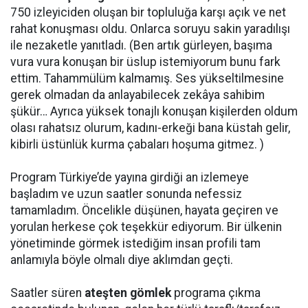
750 izleyiciden oluşan bir topluluğa karşı açık ve net
rahat konuşması oldu. Onlarca soruyu sakin yaradılışı
ile nezaketle yanıtladı. (Ben artık gürleyen, başıma
vura vura konuşan bir üslup istemiyorum bunu fark
ettim. Tahammülüm kalmamış. Ses yükseltilmesine
gerek olmadan da anlayabilecek zekâya sahibim
şükür… Ayrıca yüksek tonajlı konuşan kişilerden oldum
olası rahatsız olurum, kadını-erkeği bana küstah gelir,
kibirli üstünlük kurma çabaları hoşuma gitmez. )
Program Türkiye’de yayına girdiği an izlemeye
başladım ve uzun saatler sonunda nefessiz
tamamladım. Öncelikle düşünen, hayata geçiren ve
yorulan herkese çok teşekkür ediyorum. Bir ülkenin
yönetiminde görmek istediğim insan profili tam
anlamıyla böyle olmalı diye aklımdan geçti.
Saatler süren
ateşten gömlek
programa çıkma