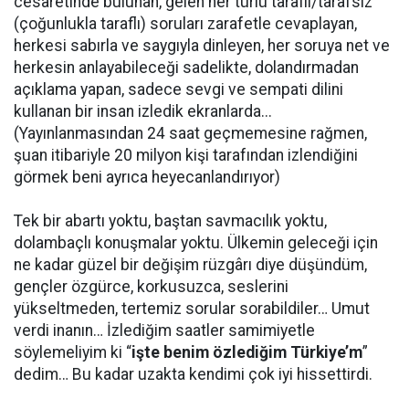
cesaretinde bulunan, gelen her türlü taraflı/tarafsız
(çoğunlukla taraflı) soruları zarafetle cevaplayan,
herkesi sabırla ve saygıyla dinleyen, her soruya net ve
herkesin anlayabileceği sadelikte, dolandırmadan
açıklama yapan, sadece sevgi ve sempati dilini
kullanan bir insan izledik ekranlarda...
(Yayınlanmasından 24 saat geçmemesine rağmen,
şuan itibariyle 20 milyon kişi tarafından izlendiğini
görmek beni ayrıca heyecanlandırıyor)
Tek bir abartı yoktu, baştan savmacılık yoktu,
dolambaçlı konuşmalar yoktu. Ülkemin geleceği için
ne kadar güzel bir değişim rüzgârı diye düşündüm,
gençler özgürce, korkusuzca, seslerini
yükseltmeden, tertemiz sorular sorabildiler… Umut
verdi inanın… İzlediğim saatler samimiyetle
söylemeliyim ki “
işte benim özlediğim Türkiye’m
”
dedim… Bu kadar uzakta kendimi çok iyi hissettirdi.