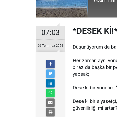
Yazarın Tüm Y
*DESEK Kİ!
07:03
06 Temmuz 2026
Düşünüyorum da baze
Her zaman aynı yönd
biraz da başka bir 
yapsak;
Dese ki bir yönetici
Dese ki bir siyasetçi
güvenilirliği mi artar