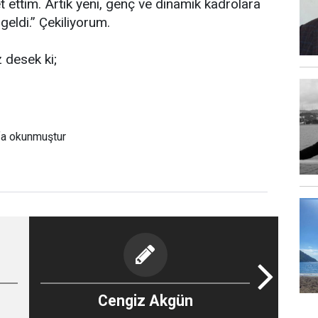
t ettim. Artık yeni, genç ve dinamik kadrolara
geldi.” Çekiliyorum.
z desek ki;
fa okunmuştur
Cengiz Akgün