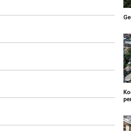
Ge
Ko
pe