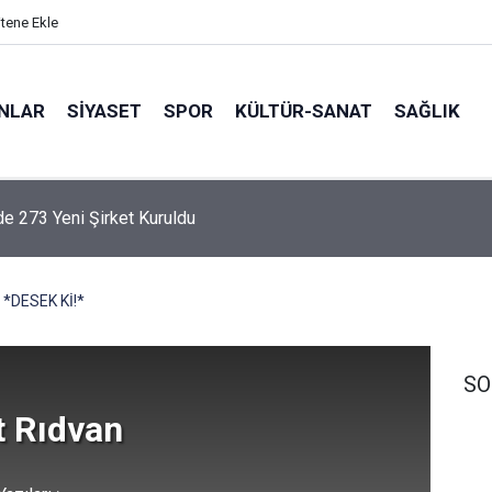
itene Ekle
ANLAR
SİYASET
SPOR
KÜLTÜR-SANAT
SAĞLIK
Okul Kaderine Terk Edildi''
*DESEK Kİ!*
SO
 Rıdvan