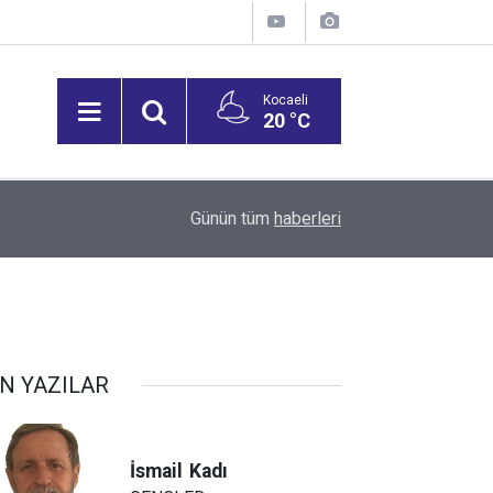
Kocaeli
20 °C
16:23
Yuvacık Yüzde 70, Namazgah Yüzde 59’a Gerile
Günün tüm
haberleri
N YAZILAR
İsmail
Kadı