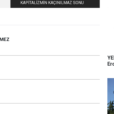
KAPİTALİZMİN KAÇINILMAZ SONU
EMEZ
YE
Er