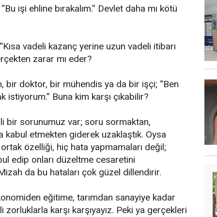
 “Bu işi ehline bırakalım.” Devlet daha mı kötü
 “Kısa vadeli kazanç yerine uzun vadeli itibarı
erçekten zarar mı eder?
 bir doktor, bir mühendis ya da bir işçi; “Ben
k istiyorum.” Buna kim karşı çıkabilir?
i bir sorunumuz var; soru sormaktan,
a kabul etmekten giderek uzaklaştık. Oysa
ortak özelliği, hiç hata yapmamaları değil;
abul edip onları düzeltme cesaretini
Mizah da bu hataları çok güzel dillendirir.
konomiden eğitime, tarımdan sanayiye kadar
i zorluklarla karşı karşıyayız. Peki ya gerçekleri