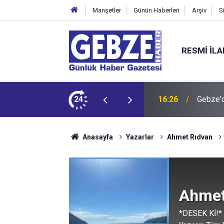
Manşetler
Günün Haberleri
Arşiv
S
RESMI İL
du
24
16:24
“Tarihi 
Anasayfa
Yazarlar
Ahmet Rıdvan
Ahmet
*DESEK Kİ!*