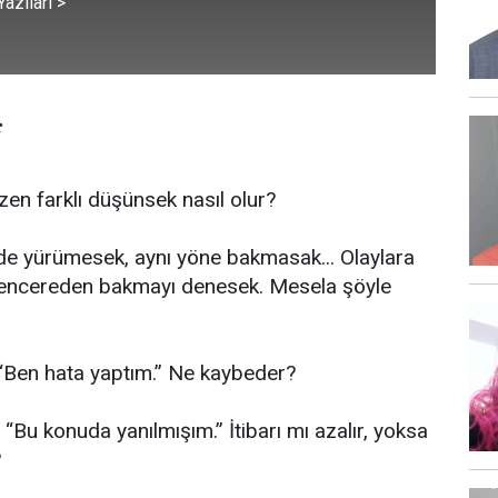
azıları >
*
n farklı düşünsek nasıl olur?
e yürümesek, aynı yöne bakmasak... Olaylara
pencereden bakmayı denesek. Mesela şöyle
, “Ben hata yaptım.” Ne kaybeder?
, “Bu konuda yanılmışım.” İtibarı mı azalır, yoksa
?