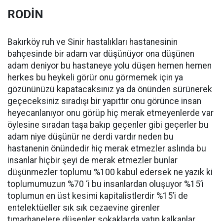
RODİN
Bakırköy ruh ve Sinir hastalıkları hastanesinin
bahçesinde bir adam var düşünüyor ona düşünen
adam deniyor bu hastaneye yolu düşen hemen hemen
herkes bu heykeli görür onu görmemek için ya
gözününüzü kapatacaksınız ya da önünden sürünerek
geçeceksiniz sıradışı bir yapıttır onu görünce insan
heyecanlanıyor onu görüp hiç merak etmeyenlerde var
öylesine sıradan taşa bakıp geçenler gibi geçerler bu
adam niye düşünür ne derdi vardır neden bu
hastanenin önündedir hiç merak etmezler aslında bu
insanlar hiçbir şeyi de merak etmezler bunlar
düşünmezler toplumu %100 kabul edersek ne yazık ki
toplumumuzun %70 ‘i bu insanlardan oluşuyor %15’i
toplumun en üst kesimi kapitalistlerdir %15’i de
entelektüeller sık sık cezaevine girenler
tımarhanelere düşenler sokaklarda yatıp kalkanlar