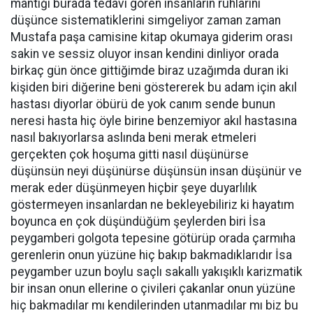
mantığı burada tedavi gören insanların ruhlarını
düşünce sistematiklerini simgeliyor zaman zaman
Mustafa paşa camisine kitap okumaya giderim orası
sakin ve sessiz oluyor insan kendini dinliyor orada
birkaç gün önce gittiğimde biraz uzağımda duran iki
kişiden biri diğerine beni göstererek bu adam için akıl
hastası diyorlar öbürü de yok canım sende bunun
neresi hasta hiç öyle birine benzemiyor akıl hastasına
nasıl bakıyorlarsa aslında beni merak etmeleri
gerçekten çok hoşuma gitti nasıl düşünürse
düşünsün neyi düşünürse düşünsün insan düşünür ve
merak eder düşünmeyen hiçbir şeye duyarlılık
göstermeyen insanlardan ne bekleyebiliriz ki hayatım
boyunca en çok düşündüğüm şeylerden biri İsa
peygamberi golgota tepesine götürüp orada çarmıha
gerenlerin onun yüzüne hiç bakıp bakmadıklarıdır İsa
peygamber uzun boylu saçlı sakallı yakışıklı karizmatik
bir insan onun ellerine o çivileri çakanlar onun yüzüne
hiç bakmadılar mı kendilerinden utanmadılar mı biz bu