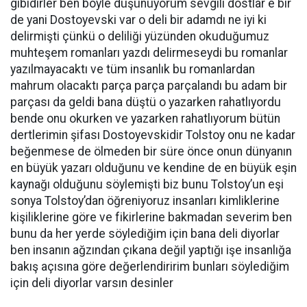
gibidirler ben böyle düşünüyorum sevgili dostlar e bir
de yani Dostoyevski var o deli bir adamdı ne iyi ki
delirmişti çünkü o deliliği yüzünden okuduğumuz
muhteşem romanları yazdı delirmeseydi bu romanlar
yazılmayacaktı ve tüm insanlık bu romanlardan
mahrum olacaktı parça parça parçalandı bu adam bir
parçası da geldi bana düştü o yazarken rahatlıyordu
bende onu okurken ve yazarken rahatlıyorum bütün
dertlerimin şifası Dostoyevskidir Tolstoy onu ne kadar
beğenmese de ölmeden bir süre önce onun dünyanın
en büyük yazarı olduğunu ve kendine de en büyük eşin
kaynağı olduğunu söylemişti biz bunu Tolstoy’un eşi
sonya Tolstoy’dan öğreniyoruz insanları kimliklerine
kişiliklerine göre ve fikirlerine bakmadan severim ben
bunu da her yerde söylediğim için bana deli diyorlar
ben insanın ağzından çıkana değil yaptığı işe insanlığa
bakış açısına göre değerlendiririm bunları söylediğim
için deli diyorlar varsın desinler