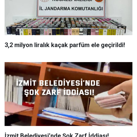
3,2 milyon liralık kaçak parfüm ele geçirildi!
İzmit Belediyesi’nde Şok Zarf İddiası!