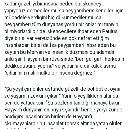
kadar güzel iyi bir insana neden bu işkenceyi
yapıyoruz demediler mi İsa peygamberin kendileri için
mücadele verdiğini hiç düşünmediler mi İsa
peygamberi tüm dünya tanıyordu bir onlar mı tanıyıp
bilmiyorlardı bir de işkencecilere ihbar eden Paulus
diye birisi var yeryüzünde en çok nefret ettiğim
insanlardan birisi de İsa peygamberi ihbar eden bu
şeytan bu Mervan ve insanlık düşmanı bu adamdır
ünlü şair Hayyam bir rüvaisinde “beri gel gafil herkesin
dedikodusunu yapma” ve yapanlara da kulak asma
“cihanının malı mülkü bir insana değmez “
“Şu yeşil çimenler üstünde güzellikle sohbet et oyna
ve yaşamın zevkini çıkar “ Yarın o yeşilliklerin altında
sen de yatacaksın “Şu sözlerin tanıdığı manaya bakın
Hayyam dünyanın en büyük şairidir bence yeryüzünde
acıdığım insanlardan birileri de Hayyam’ı
okumayanlardır bu insanlar toprak altında yatan ölüler