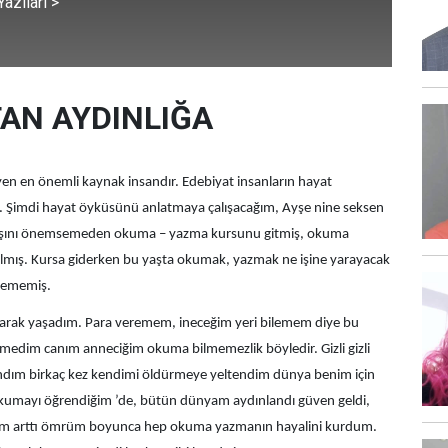
azıları >
AN AYDINLIĞA
yen en önemli kaynak insandır. Edebiyat insanların hayat
ür. Şimdi hayat öyküsünü anlatmaya çalışacağım, Ayşe nine seksen
 yaşını önemsemeden okuma – yazma kursunu gitmiş, okuma
mış. Kursa giderken bu yaşta okumak, yazmak ne işine yarayacak
sememiş.
orkarak yaşadım. Para veremem, ineceğim yeri bilemem diye bu
medim canım anneciğim okuma bilmemezlik böyledir. Gizli gizli
dım birkaç kez kendimi öldürmeye yeltendim dünya benim için
 okumayı öğrendiğim ’de, bütün dünyam aydınlandı güven geldi,
sim arttı ömrüm boyunca hep okuma yazmanın hayalini kurdum.