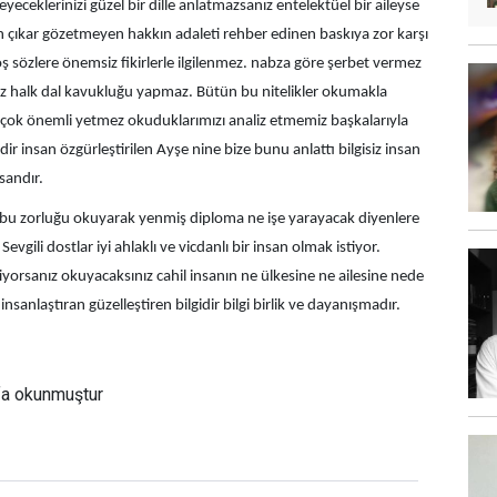
eyeceklerinizi güzel bir dille anlatmazsanız entelektüel bir aileyse
nsan çıkar gözetmeyen hakkın adaleti rehber edinen baskıya zor karşı
 boş sözlere önemsiz fikirlerle ilgilenmez. nabza göre şerbet vermez
z halk dal kavukluğu yapmaz. Bütün bu nitelikler okumakla
 çok önemli yetmez okuduklarımızı analiz etmemiz başkalarıyla
ir insan özgürleştirilen Ayşe nine bize bunu anlattı bilgisiz insan
nsandır.
 bu zorluğu okuyarak yenmiş diploma ne işe yarayacak diyenlere
evgili dostlar iyi ahlaklı ve vicdanlı bir insan olmak istiyor.
iyorsanız okuyacaksınız cahil insanın ne ülkesine ne ailesine nede
insanlaştıran güzelleştiren bilgidir bilgi birlik ve dayanışmadır.
fa okunmuştur