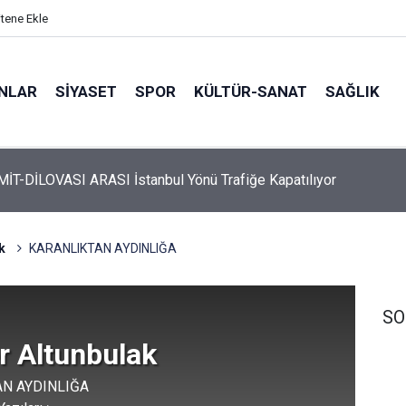
itene Ekle
ANLAR
SİYASET
SPOR
KÜLTÜR-SANAT
SAĞLIK
TEM İZMİT-DİLOVASI ARASI İstanbul Yönü Trafiğe Kapatılıyor
k
KARANLIKTAN AYDINLIĞA
SO
r Altunbulak
N AYDINLIĞA