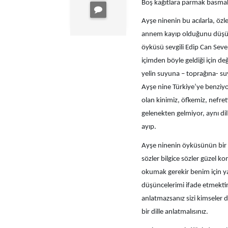
Boş kağıtlara parmak basmak
Ayşe ninenin bu acılarla, öz
annem kayıp olduğunu düşünd
öyküsü sevgili Edip Can Sever
içimden böyle geldiği için de
yelin suyuna – toprağına- su
Ayşe nine Türkiye’ye benziyo
olan kinimiz, öfkemiz, nefret
gelenekten gelmiyor, aynı d
ayıp.
Ayşe ninenin öyküsünün bir ya
sözler bilgice sözler güzel 
okumak gerekir benim için 
düşüncelerimi ifade etmektir
anlatmazsanız sizi kimseler d
bir dille anlatmalısınız.