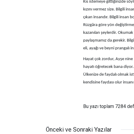
Kıs istemeye gittiğinizde söyl
kızını vermez size. Bilgili i
çıkan insandır. Bilgili insan
Rüzgâra göre yön değiştirme
kazanılan şeylerdir. Okumak
paylaşmamız da gerekir. Bilgid
eli, ayağı ve beyni prangalı i
Hayat çok zordur, Ayşe nine
hayatı öğretecek bana diyor. S
Ülkenize de faydalı olmak ist
kendisine faydası olur insanı 
Bu yazı toplam 7284 de
Önceki ve Sonraki Yazılar