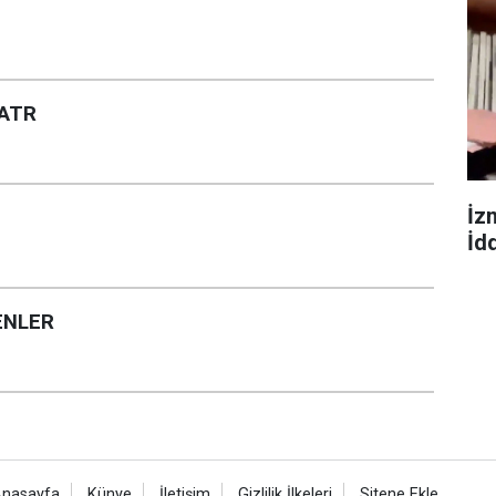
YATR
İz
İdd
YENLER
nasayfa
Künye
İletişim
Gizlilik İlkeleri
Sitene Ekle