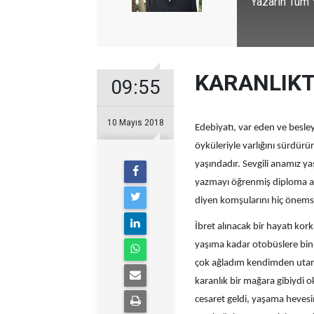
Yazarın Tüm Y
KARANLIKT
09:55
10 Mayıs 2018
Edebiyatı, var eden ve besle
öyküleriyle varlığını sürdür
yaşındadır. Sevgili anamız
yazmayı öğrenmiş diploma al
diyen komşularını hiç önem
İbret alınacak bir hayatı k
yaşıma kadar otobüslere bin
çok ağladım kendimden utan
karanlık bir mağara gibiydi
cesaret geldi, yaşama heve