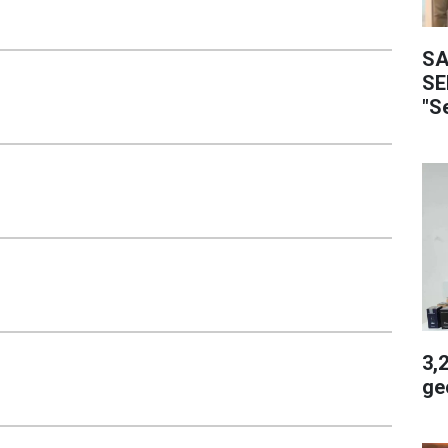
SA
SE
"S
3,2 
geç