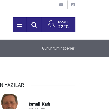
Kocaeli
22 °C
19:20
GTO'dan Üyelerine Ticari Fırsat
Günün tüm
haberleri
N YAZILAR
İsmail
Kadı