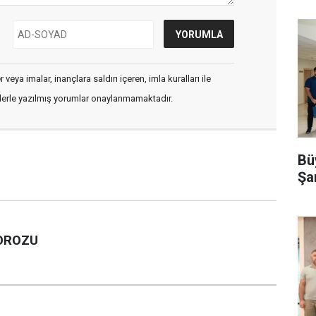
veya imalar, inançlara saldırı içeren, imla kuralları ile
flerle yazılmış yorumlar onaylanmamaktadır.
Büy
Şa
HOROZU