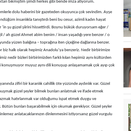
tan bıkmıştım şimdi herkes gibi bende imza atıyorum.
lemlerle dolu haberini bir gazeteden okuyunca çok sevindim. Ayşe
üğüm insanlıkla tanıştırdı beni bu cesur, azimli kadın hayat
 ’in şu güzel şiirini hissettirdi. Boynu bükük duruyorsam eğer /
ğil / ah güzel Ahmet abim benim / insan yaşadığı yere benzer / o
yunda yüzen balığına – toprağına iten çiçeğine dağlarına benzer.
r biz halk olarak hepimiz Anadolu’ya benzeriz. Nedir birbirimize
imiz nedir bizleri birbirimizden farklı kılan hepimiz aynı kültürden
ili konuşmuyor muyuz aynı dili konuşup anlaşamamak çok ayıp çok
nında zifiri bir karanlık cahillik öte yüzünde aydınlık var. Güzel
konuşmak güzel şeyler bilmek bunları anlatmak ve ifade etmek
yazmak hatırlanmak var olduğumu ispat etmek duygu ve
. Bütün bunları başarabilmek için okumak gerekiyor. Güzel şeyler
inlemez anlatacaklarınızın dinlenmesini istiyorsanız güzel vurgulu