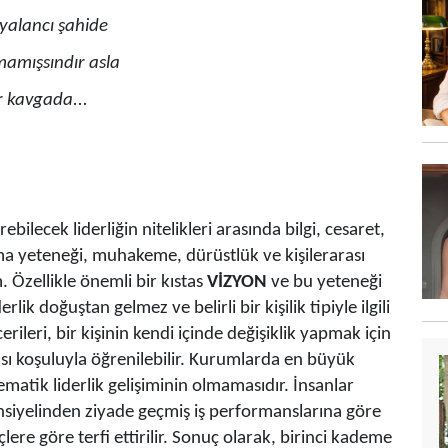
 yalancı şahide
tmamışsındır asla
r kavgada...
ebilecek liderliğin nitelikleri arasında bilgi, cesaret,
urma yeteneği, muhakeme, dürüstlük ve kişilerarası
m. Özellikle önemli bir kıstas
VİZYON
ve bu yeteneği
ik doğuştan gelmez ve belirli bir kişilik tipiyle ilgili
cerileri, bir kişinin kendi içinde değişiklik yapmak için
ı koşuluyla öğrenilebilir. Kurumlarda en büyük
tematik liderlik gelişiminin olmamasıdır. İnsanlar
tansiyelinden ziyade geçmiş iş performanslarına göre
lere göre terfi ettirilir. Sonuç olarak, birinci kademe