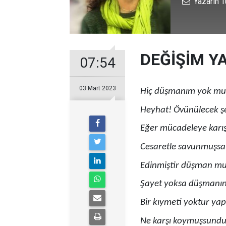
Yazarın T
DEĞİŞİM YA
07:54
03 Mart 2023
Hiç düşmanım yok mu
Heyhat! Övünülecek şe
Eğer mücadeleye karış
Cesaretle savunmuşsa 
Edinmiştir düşman mu
Şayet yoksa düşmanı
Bir kıymeti yoktur yap
Ne karşı koymuşsundur