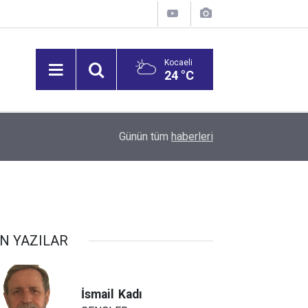
Kocaeli
24 °C
12:53
Vali Aktaş, İzmit Tepeköy Mahallesi'ni Ziyaret Et
Günün tüm
haberleri
N YAZILAR
İsmail
Kadı