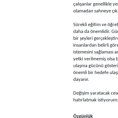
çalışanlar genellikle y
olamadan sahneye çıka
Sürekli eğitim ve öğre
daha da önemlidir. Güç, 
bir şeyleri gerçekleştir
insanlardan belirli gö
istemesini sağlaması an
yetki verilmemiş olsa b
ulaşma gücünü gösterir
önemli bir hedefe ula
dayanır.
Değişim yaratacak cesur
hatırlatmak istiyorum
Özgünlük