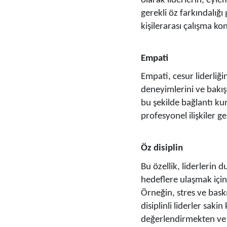
olarak liderlerin, eyle
gerekli öz farkındalığı
kişilerarası çalışma ko
Empati
Empati, cesur liderliğin
deneyimlerini ve bakış 
bu şekilde bağlantı ku
profesyonel ilişkiler ge
Öz disiplin
Bu özellik, liderlerin
hedeflere ulaşmak için
Örneğin, stres ve baskı
disiplinli liderler sak
değerlendirmekten ve e