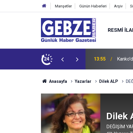
Manşetler
Günün Haberleri
Arşiv
S
RESMI İL
13:55
Kanko'd
24
12:55
İzmit 9
Anasayfa
Yazarlar
Dilek ALP
DEĞ
Dilek
DEĞİŞİM YA