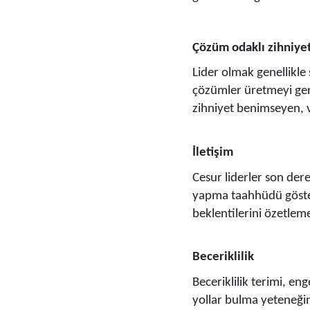
Çözüm odaklı zihniye
Lider olmak genellikle 
çözümler üretmeyi gere
zihniyet benimseyen, ve
İletişim
Cesur liderler son dere
yapma taahhüdü gösterir
beklentilerini özetleme
Beceriklilik
Beceriklilik terimi, en
yollar bulma yeteneğini