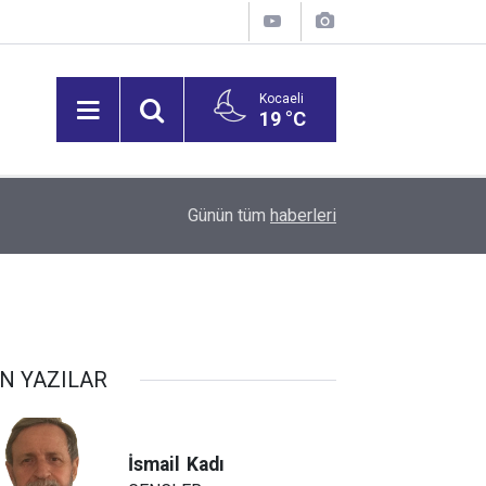
Kocaeli
19 °C
15:27
Bilişim 500 Araştırması’nın sonuçları açıklandı
Günün tüm
haberleri
N YAZILAR
İsmail
Kadı