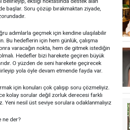
 belirleyip, eksiği noktasında destek alan
rde başlar. Soru çözüp bırakmaktan ziyade,
zorundadır.
oğru adımlarla geçmek için kendine ulaşılabilir
in. Bu hedeflerin için hem günlük, çalışma
onra varacağın nokta, hem de gitmek istediğin
 olmalı. Hedefler bizi harekete geçiren büyük
rıdır. O yüzden de seni harekete geçirecek
lirleyip yola öyle devam etmende fayda var.
rmak için konuları çok çalışıp soru çözmeliyiz.
 kolay sorular değil zorluk derecesi farklı
z. Yeni nesil üst seviye sorulara odaklanmalıyız
e ne der?