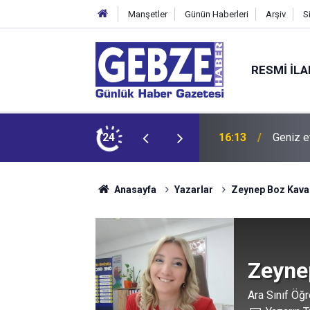
Manşetler
Günün Haberleri
Arşiv
S
RESMI İL
 bırakıyor
24
16:13
Geniz e
Anasayfa
Yazarlar
Zeynep Boz Kava
Zeyne
Ara Sınıf Öğr