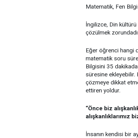
Matematik, Fen Bilg
İngilizce, Din kültür
çözülmek zorundadı
Eğer öğrenci hangi 
matematik soru süre
Bilgisini 35 dakika
süresine ekleyebilir.
çözmeye dikkat etmeli
ettiren yoldur.
“
Önce biz alışkanlı
alışkanlıklarımız bi
İnsanın kendisi bir a