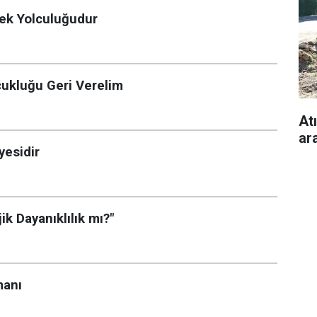
ecek Yolculuğudur
ukluğu Geri Verelim
Atı
ara
yesidir
ik Dayanıklılık mı?"
manı