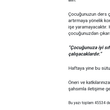
Çocuğunuzun ders ça
artırmaya yönelik k
işe yaramayacaktır. 
çocuğunuzdan çıkar
“Çocuğunuza iyi sıfa
çalışacaklardır.”
Haftaya yine bu sütu
Öneri ve katkılarınız
şahsımla iletişime g
Bu yazı toplam 45534 d