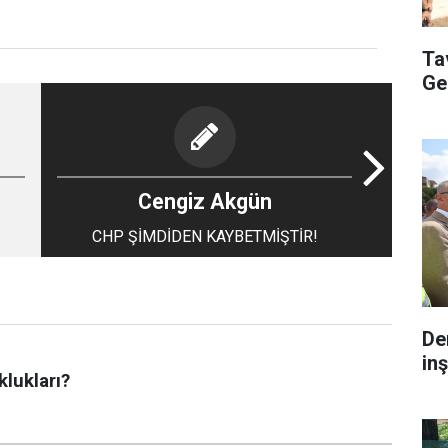
Ta
Ge
Cengiz Akgün
CHP ŞİMDİDEN KAYBETMİŞTİR!
De
inş
lukları?