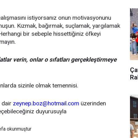
lışmasını istiyorsanız onun motivasyonunu
onuşun. Kızmak, bağırmak, suçlamak, yargılamak
Herhangi bir sebeple hissettiğiniz öfkeyi
mayın.
tlar verin, onlar o sıfatları gerçekleştirmeye
Çay
Ra
nlarda sizinle olmak temennisi.
a dair
zeynep.boz@hotmail.com
üzerinden
eçebileceğiniz duyurusuyla
efa okunmuştur