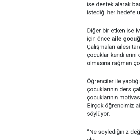
ise destek alarak baş
istediği her hedefe ul
Diğer bir etken ise 
için önce
aile çocuğ
Çalışmaları ailesi ta
çocuklar kendilerini
olmasına rağmen çoc
Öğrenciler ile yaptığ
çocuklarının ders çalı
çocuklarının motiva
Birçok öğrencimiz a
söylüyor.
“Ne söylediğiniz deği
alın.