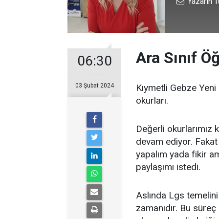
Yazarın T
Ara Sınıf Ö
06:30
03 Şubat 2024
Kıymetli Gebze Yeni
okurları.
Değerli okurlarımız k
devam ediyor. Fakat b
yapalım yada fikir ama
paylaşımı istedi.
Aslında Lgs temelini
zamanıdır. Bu süreç 