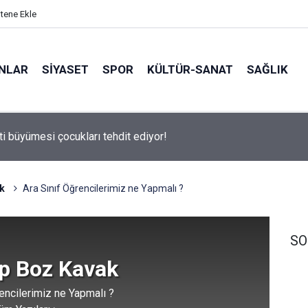
itene Ekle
ANLAR
SİYASET
SPOR
KÜLTÜR-SANAT
SAĞLIK
ti büyümesi çocukları tehdit ediyor!
k
Ara Sınıf Öğrencilerimiz ne Yapmalı ?
SO
p Boz Kavak
encilerimiz ne Yapmalı ?