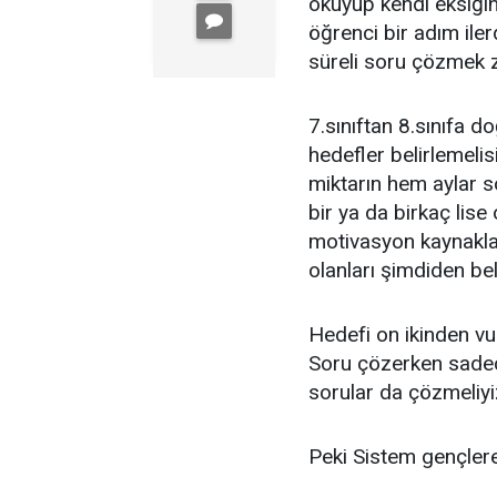
okuyup kendi eksiğini
öğrenci bir adım ile
süreli soru çözmek 
7.sınıftan 8.sınıfa d
hedefler belirlemelis
miktarın hem aylar s
bir ya da birkaç lise
motivasyon kaynakla
olanları şimdiden be
Hedefi on ikinden vu
Soru çözerken sadece
sorular da çözmeliyi
Peki Sistem gençler