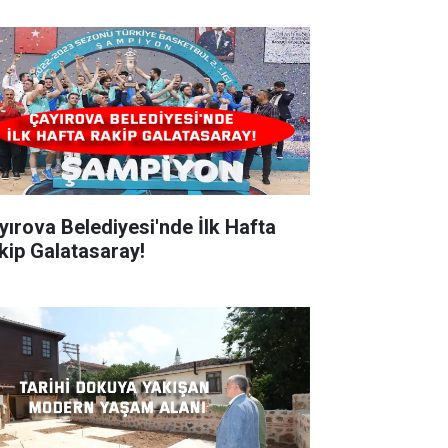
ırova Belediyesi'nde İlk Hafta
kip Galatasaray!