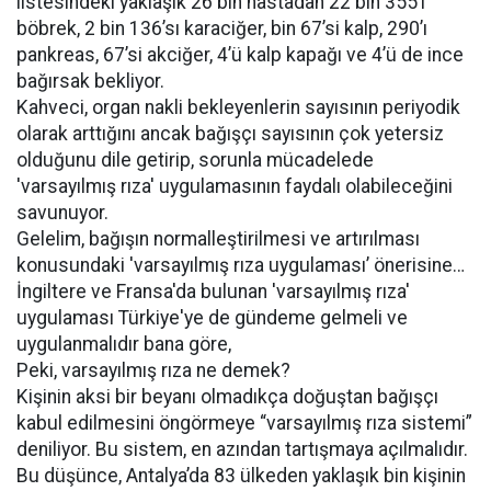
listesindeki yaklaşık 26 bin hastadan 22 bin 355’i
böbrek, 2 bin 136’sı karaciğer, bin 67’si kalp, 290’ı
pankreas, 67’si akciğer, 4’ü kalp kapağı ve 4’ü de ince
bağırsak bekliyor.
Kahveci, organ nakli bekleyenlerin sayısının periyodik
olarak arttığını ancak bağışçı sayısının çok yetersiz
olduğunu dile getirip, sorunla mücadelede
'varsayılmış rıza' uygulamasının faydalı olabileceğini
savunuyor.
Gelelim, bağışın normalleştirilmesi ve artırılması
konusundaki 'varsayılmış rıza uygulaması’ önerisine…
İngiltere ve Fransa'da bulunan 'varsayılmış rıza'
uygulaması Türkiye'ye de gündeme gelmeli ve
uygulanmalıdır bana göre,
Peki, varsayılmış rıza ne demek?
Kişinin aksi bir beyanı olmadıkça doğuştan bağışçı
kabul edilmesini öngörmeye “varsayılmış rıza sistemi”
deniliyor. Bu sistem, en azından tartışmaya açılmalıdır.
Bu düşünce, Antalya’da 83 ülkeden yaklaşık bin kişinin