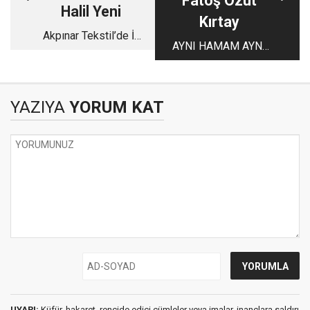
Fatoş Özut
Halil Yeni
Kırtay
Akpınar Tekstil’de İş
AYNI HAMAM AYNI
Cinayeti Kentte
TAS
Suskun Emek
Hareketi
YAZIYA
YORUM KAT
UYARI:
Küfür, hakaret, rencide edici cümleler veya imalar, inançlara saldırı