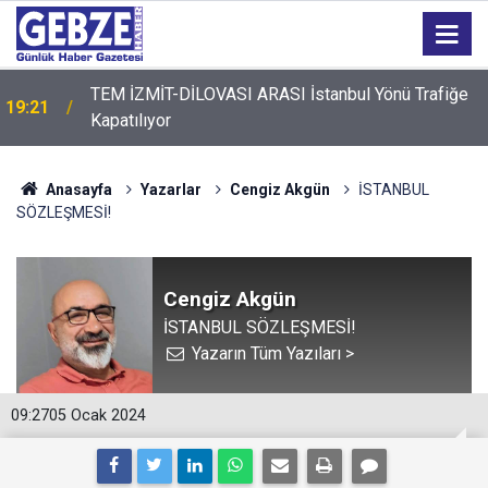
19:20
GTO'dan Üyelerine Ticari Fırsat
Anasayfa
Yazarlar
Cengiz Akgün
İSTANBUL
SÖZLEŞMESİ!
Cengiz Akgün
İSTANBUL SÖZLEŞMESİ!
Yazarın Tüm Yazıları >
09:27
05 Ocak 2024