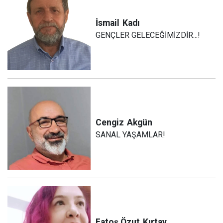
İsmail
Kadı
GENÇLER GELECEĞİMİZDİR...!
Cengiz
Akgün
SANAL YAŞAMLAR!
Fatoş Özut
Kırtay