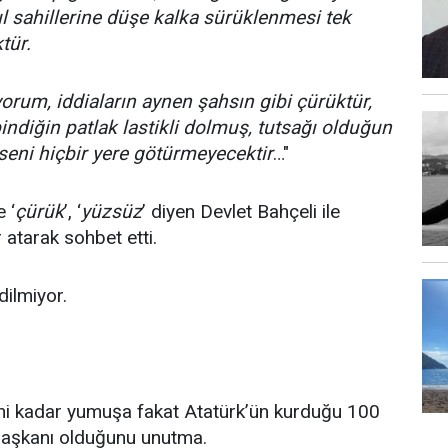
l sahillerine düşe kalka sürüklenmesi tek
tür.
orum, iddiaların aynen şahsın gibi çürüktür,
bindiğin patlak lastikli dolmuş, tutsağı olduğun
 seni hiçbir yere götürmeyecektir
…"
 ‘
çürük
’, ‘
yüzsüz
’ diyen Devlet Bahçeli ile
atarak sohbet etti.
dilmiyor.
ini kadar yumuşa fakat Atatürk’ün kurduğu 100
 başkanı olduğunu unutma.