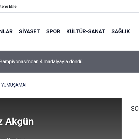
itene Ekle
ANLAR
SİYASET
SPOR
KÜLTÜR-SANAT
SAĞLIK
 Kampında Kuşaklar Buluştu
YUMUŞAMA!
SO
z Akgün
!