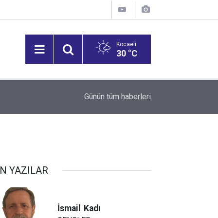
Kocaeli
30 °C
11:55
Günün tüm
haberleri
Taşköprü'de başpehlivan ve karakucak
N YAZILAR
İsmail
Kadı