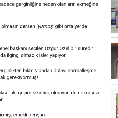
dece gerginliğine neden olanların ekmeğine
n olmasın dersen
‘yumoş’
gibi orta yerde
enel başkanı seçilen Özgür Özel bir süredir
nda ilginç, olmadık işler yapıyor.
erginlikten bıkmış ondan dolayı normalleşme
mak gerekiyormuş!
oksulluk, geçim sıkıntısı, olmayan demokrasi ve
r.
rmiş, emekli perişan.