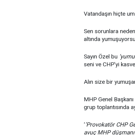
Vatandaşın hiçte um
Sen sorunlara neden 
altında yumuşuyorsu
Sayın Özel bu
‘yumu
seni ve CHP’yi kasvet
Alın size bir yumuşa
MHP Genel Başkanı De
grup toplantısında a
‘
’Provokatör CHP Ge
avuç MHP düşmanıyla