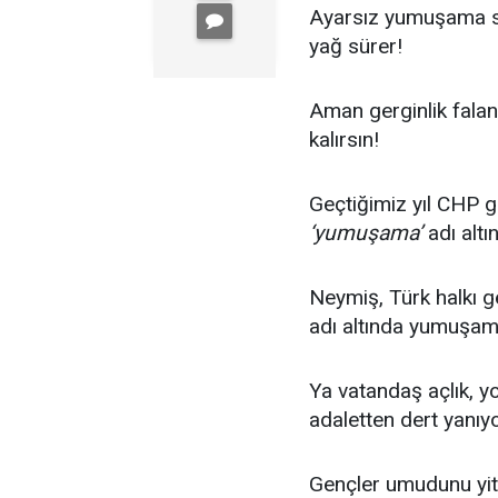
Ayarsız yumuşama sa
yağ sürer!
Aman gerginlik fala
kalırsın!
Geçtiğimiz yıl CHP g
‘yumuşama’
adı altı
Neymiş, Türk halkı g
adı altında yumuşa
Ya vatandaş açlık, y
adaletten dert yanıyo
Gençler umudunu yiti