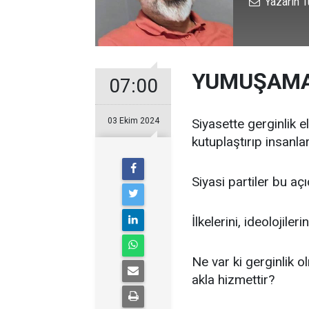
Yazarın T
YUMUŞAMA
07:00
03 Ekim 2024
Siyasette gerginlik 
kutuplaştırıp insanla
Siyasi partiler bu aç
İlkelerini, ideolojile
Ne var ki gerginlik 
akla hizmettir?