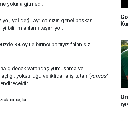
me yoluna gitmedi.
Gö
 yol, yol değil ayrıca sizin genel başkan
Ku
iyi bilirim anlamı taşımıyor.
üzde 34 oy ile birinci partiyiz falan sizi
ına gidecek vatandaş yumuşama ve
açlığı, yoksulluğu ve iktidarla iş tutan
‘yumoş’
endirecektir!
Or
fa okunmuştur
ış