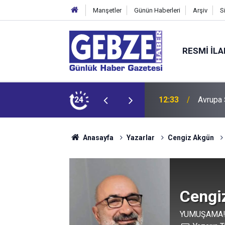
Manşetler
Günün Haberleri
Arşiv
S
RESMI İL
alyayla döndü
24
12:31
Gençlik
Anasayfa
Yazarlar
Cengiz Akgün
Cengi
YUMUŞAMA