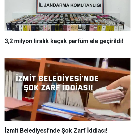
3,2 milyon liralık kaçak parfüm ele geçirildi!
İzmit Belediyesi’nde Şok Zarf İddiası!