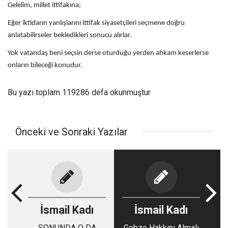
Gelelim, millet ittifakına;
Eğer iktidarın yanlışlarını ittifak siyasetçileri seçmene doğru
anlatabilirseler bekledikleri sonucu alırlar.
Yok vatandaş beni seçsin derse oturduğu yerden ahkam keserlerse
onların bileceği konudur.
Bu yazı toplam 119286 defa okunmuştur
Önceki ve Sonraki Yazılar
İsmail Kadı
İsmail Kadı
SONUNDA O DA
Gebze Hakkını Almalı