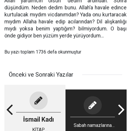
Allah yardımcın olsun’’ dedim ardından. Sonra
düşündüm. Neden dedim bunu. Allah’a havale edince
kurtulacak mıydım vicdanımdan? Yada onu kurtaracak
mıydım Allaha havale edip acılarından? Dil alışkanlığı
mıydı yoksa benim yaptığım? bilmiyordum. O başı
önde gidiyor ben yüzüm yerde yürüyordum…
Bu yazı toplam 1736 defa okunmuştur
Önceki ve Sonraki Yazılar
İsmail Kadı
Sabah namazlarına
KİTAP