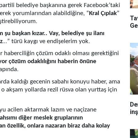
r partili belediye başkanına gerek Facebook’taki
erek yorumlarından alabildiğine, “
Kral Çıplak
”
Ta
ştirebiliyorum.
Ge
 şu başkan kızar.. Vay, belediye şu ilanı
z
…” türü kaygı ve endişelerim yok.
r haberciliğin çözüm odaklı olması gerektiğini
iyor çözüm odaklılığını haberin önüne
çapında.
larda kaldığı gecenin sabahı konuyu haber, ama
 akşam yollarda rezil rüsva olan yurttaş için
De
u acilen aktarmak lazım ve naçizane
inş
ahsımı diğer meslek gruplarının
an özellik, onlara nazaran biraz daha kolay