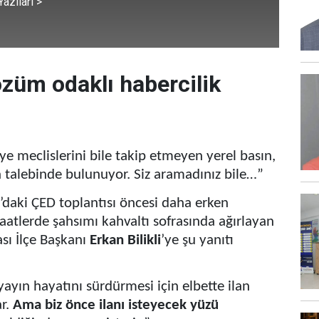
azıları >
özüm odaklı habercilik
ye meclislerini bile takip etmeyen yerel basın,
n talebinde bulunuyor. Siz aramadınız bile…”
’daki ÇED toplantısı öncesi daha erken
aatlerde şahsımı kahvaltı sofrasında ağırlayan
ası İlçe Başkanı
Erkan Bilikli
’ye şu yanıtı
yayın hayatını sürdürmesi için elbette ilan
ar.
Ama biz önce ilanı isteyecek yüzü