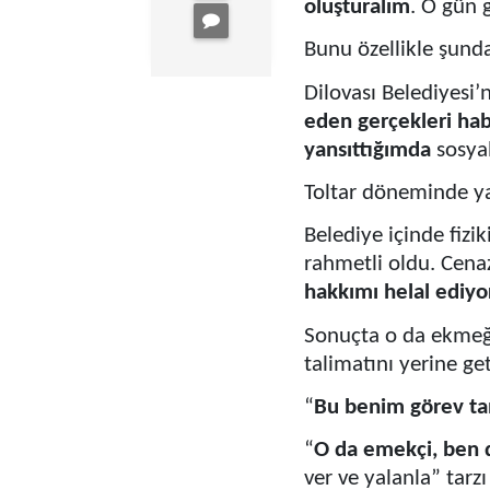
oluşturalım
. O gün g
Bunu özellikle şund
Dilovası Belediyesi’
eden gerçekleri ha
yansıttığımda
sosyal
Toltar döneminde ya
Belediye içinde fizik
rahmetli oldu. Cen
hakkımı helal ediy
Sonuçta o da ekmeği
talimatını yerine ge
“
Bu benim görev ta
“
O da emekçi, ben
ver ve yalanla” tarz