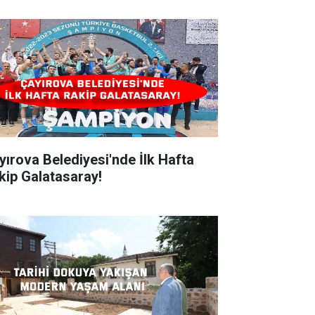
ırova Belediyesi'nde İlk Hafta
kip Galatasaray!