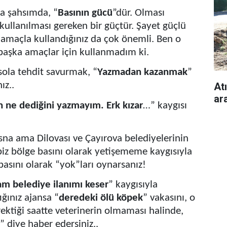
a şahsımda, “
Basının gücü
”dür. Olması
ullanılması gereken bir güçtür. Şayet güçlü
 amaçla kullandığınız da çok önemli. Ben o
başka amaçlar için kullanmadım ki.
 sola tehdit savurmak, “
Yazmadan kazanmak
”
ız..
Atı
ara
 ne dediğini yazmayım. Erk kızar
…” kaygısı
sna ama Dilovası ve Çayırova belediyelerinin
biz bölge basını olarak yetişememe kaygısıyla
 basını olarak “yok”ları oynarsanız!
m belediye ilanımı keser
” kaygısıyla
ığınız ajansa “
deredeki ölü köpek
” vakasını, o
ektiği saatte veterinerin olmaması halinde,
” diye haber edersiniz..