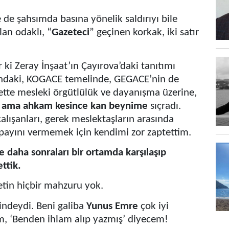
de şahsımda basına yönelik saldırıyı bile
an odaklı, “
Gazeteci
” geçinen korkak, iki satır
r ki Zeray İnşaat’ın Çayırova’daki tanıtımı
ındaki, KOGACE temelinde, GEGACE’nin de
bette mesleki örgütlülük ve dayanışma üzerine,
m ama ahkam kesince kan beynime
sıçradı.
alışanları, gerek meslektaşların arasında
 payını vermemek için kendimi zor zaptettim.
le daha sonraları bir ortamda karşılaşıp
ttik.
etin hiçbir mahzuru yok.
ndeydi. Beni galiba
Yunus Emre
çok iyi
, ‘Benden ihlam alıp yazmış’ diyecem!