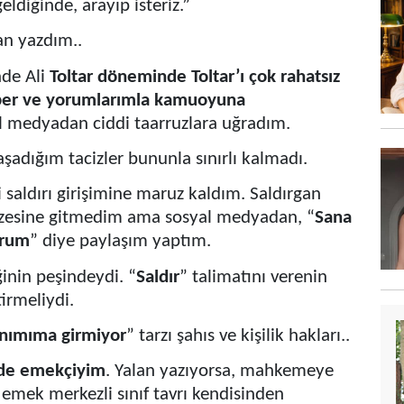
eldiğinde, arayıp isteriz.”
an yazdım..
nde Ali
Toltar döneminde Toltar’ı çok rahatsız
ber ve yorumlarımla kamuoyuna
 medyadan ciddi taarruzlara uğradım.
şadığım tacizler bununla sınırlı kalmadı.
i saldırı girişimine maruz kaldım. Saldırgan
azesine gitmedim ama sosyal medyadan, “
Sana
orum
” diye paylaşım yaptım.
nin peşindeydi. “
Saldır
” talimatını verenin
tirmeliydi.
nımıma girmiyor
” tarzı şahıs ve kişilik hakları..
 de emekçiyim
. Yalan yazıyorsa, mahkemeye
ı emek merkezli sınıf tavrı kendisinden