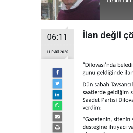
Yazarın Tüm Y
İlan değil ç
06:11
11 Eylül 2020
“Dilovası’nda beledi
günü geldiğinde ila
Dün sabah Tavşancıl
saatlerde geldiğim s
Saadet Partisi Dilov
verdim:
“Gazetenin, sitenin 
desteğine ihtiyacı v