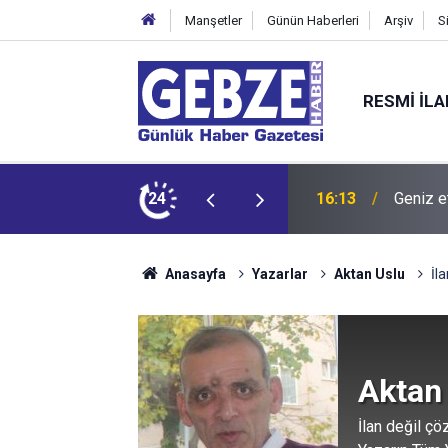
Manşetler
Günün Haberleri
Arşiv
S
RESMI İL
dit ediyor!
24
15:27
Bilişim
Anasayfa
Yazarlar
Aktan Uslu
İl
Aktan
İlan değil çö