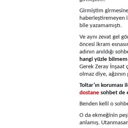
Girmiştim girmesine 
haberleştiremeyen il
bile yazamamıştı.
Ve aynı zevat gel gö
öncesi ikram esnas
adının anıldığı soh
hangi yüzle bilme
Gerek Zeray İnşaat ç
olmaz diye, ağzının
Toltar’ın koruması i
dostane
sohbet de e
Benden kelli o sohb
O da ekmeğinin peşi
anlamış. Utanmasam