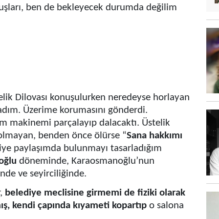
şları, ben de bekleyecek durumda değilim
elik Dilovası konuşulurken neredeyse horlayan
fladım. Üzerime korumasını gönderdi.
m makinemi parçalayıp dalacaktı. Üstelik
olmayan, benden önce ölürse “
Sana hakkımı
iye paylaşımda bulunmayı tasarladığım
oğlu
döneminde, Karaosmanoğlu’nun
de ve seyirciliğinde.
r,
belediye meclisine girmemi de fiziki olarak
ş, kendi çapında kıyameti kopartıp
o salona