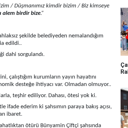
izim / Düşmanımız kimdir bizim / Biz kimseye
alem birdir bize
.”
e ahlaksız şekilde belediyeden nemalandığım
a edildi..
iği dahi sorgulandı.
Çay
Ra
ini, çalıştığım kurumların yayın hayatını
nomik desteğe ihtiyacı var. Olmadan olmuyor..
rla, teşhir ediliyor. Dahası, ötesi yok ki.
e ifade ederim ki şahsımın paraya bakış açısı,
an ibaret.
rahatlıktan ötürü Bünyamin Çiftçi şahsında