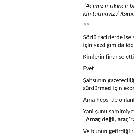
“
Adımız miskindir b
kin tutmayız /
Kamu 
**
Sözlü tacizlerde is
için yazdığım da iddi
Kimlerin finanse ett
Evet..
Şahsımın gazeteciliğ
sürdürmesi için eko
Ama hepsi de o ilanla
Yani şunu samimiyetl
“
Amaç değil, ara
ç”t
Ve bunun getirdiği 