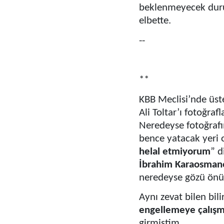
beklenmeyecek duru
elbette.
--
**
KBB Meclisi’nde üst
Ali Toltar’ı fotoğra
Neredeyse fotoğrafı
bence yatacak yeri 
helal etmiyorum
” d
İbrahim Karaosman
neredeyse gözü önün
Aynı zevat bilen bili
engellemeye çalışmı
girmiştim..