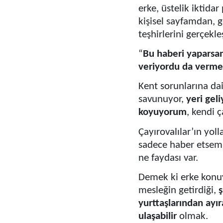
erke, üstelik iktida
kişisel sayfamdan, g
teşhirlerini gerçekle
“
Bu haberi yaparsam
veriyordu da verme
Kent sorunlarına dai
savunuyor,
yeri gel
koyuyorum
, kendi 
Çayırovalılar’ın yol
sadece haber etsem o
ne faydası var.
Demek ki erke konuy
mesleğin getirdiği,
ş
yurttaşlarından ayır
ulaşabilir
olmak.