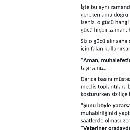
İşte bu aynı zamand
gereken ama doğru k
iseniz, o gücü hangi
gücü hiçbir zaman, 
Siz o gücü alır saha
için falan kullanırsan
“
Aman, muhalefetin
taşırsanız..
Darıca basını müste
meclis toplantılara 
koştururken siz ilçe
“
Şunu böyle yazarsa
muhabirliğinizi yapt
saatlerde olması ger
“
Veteriner oradaydı