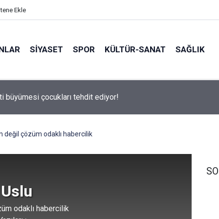
itene Ekle
ANLAR
SİYASET
SPOR
KÜLTÜR-SANAT
SAĞLIK
 500 Araştırması’nın sonuçları açıklandı
an değil çözüm odaklı habercilik
SO
 Uslu
züm odaklı habercilik