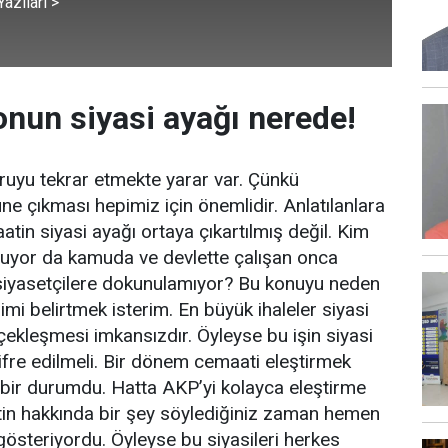
azıları >
nun siyasi ayağı nerede!
oruyu tekrar etmekte yarar var. Çünkü
ne çıkması hepimiz için önemlidir. Anlatılanlara
tin siyasi ayağı ortaya çıkartılmış değil. Kim
oluyor da kamuda ve devlette çalışan onca
 siyasetçilere dokunulamıyor? Bu konuyu neden
i belirtmek isterim. En büyük ihaleler siyasi
kleşmesi imkansızdır. Öyleyse bu işin siyasi
fre edilmeli. Bir dönem cemaati eleştirmek
bir durumdu. Hatta AKP’yi kolayca eleştirme
tin hakkında bir şey söylediğiniz zaman hemen
ı gösteriyordu. Öyleyse bu siyasileri herkes