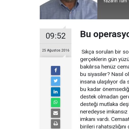
Yazarın Tüm Y
Bu operasyo
09:52
25 Ağustos 2016
Sıkça sorulan bir s
gerçeklerin gün yüzü
bakılırsa henüz cemaa
bu siyasiler? Nasıl 
insana ulaşılıyor da
bu kadar önemsediğim
destek olmadan gerçe
desteği mutlaka deşi
neredeyse imkansız 
imkanı vardı. Cemaa
birileri rahatsızlığın