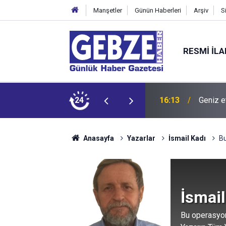
Manşetler
Günün Haberleri
Arşiv
S
RESMI İL
 bırakıyor
24
16:13
Geniz e
Anasayfa
Yazarlar
İsmail Kadı
Bu
İsmail
Bu operasyon