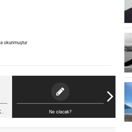
fa okunmuştur
K
Ne olacak?