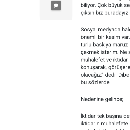
biliyor. Çok büyük se
çıksın biz buradayız 
Sosyal medyada hal
önemli bir kesim var.
türlü baskıya maruz 
çekmek isterim. Ne 
muhalefet ve iktida
konuşarak, görüşere
olacağız.’’ dedi. Dib
bu sözlerde.
Nedenine gelince;
İktidar tek başına d
iktidarın muhalefete 