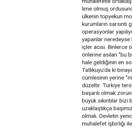
muhalefetle ortakla
lime olmuş ordusunda
ülkenin topyekun mor
kurumların sarsıntı 
operasyonlar yapılıy
yapanlar neredeyse 
içler acısı. Binlerc
önlerine asılan ‘’bu b
hale geldiğinin en s
Tatlıkuyu’da ki binaya
cümlesinin yerine ‘’m
düzeltir. Türkiye ter
başarılı olmak zorun
büyük sıkıntılar bizi
uzaklaştıkça başımız
olmalı. Devletin yeni
muhalefet işbirliği il