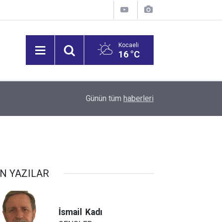
Kocaeli
16 °C
15:27
Bilişim 500 Araştırması’nın sonuçları açıklandı
Günün tüm
haberleri
N YAZILAR
İsmail
Kadı