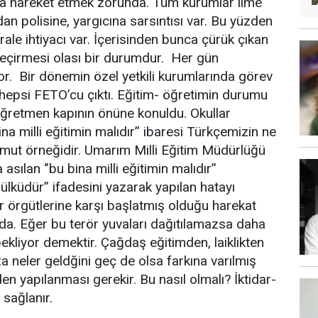
şa hareket etmek zorunda. Tüm kurumlar lime
n polisine, yargıcına sarsıntısı var. Bu yüzden
ale ihtiyacı var. İçerisinden bunca çürük çıkan
geçirmesi olası bir durumdur. Her gün
or. Bir dönemin özel yetkili kurumlarında görev
hepsi FETO’cu çıktı. Eğitim- öğretimin durumu
e öğretmen kapının önüne konuldu. Okullar
ina milli eğitimin malıdır’’ ibaresi Türkçemizin ne
omut örneğidir. Umarım Milli Eğitim Müdürlüğü
 asılan ‘’bu bina milli eğitimin malıdır’’
ülküdür’’ ifadesini yazarak yapılan hatayı
ör örgütlerine karşı başlatmış olduğu harekat
da. Eğer bu terör yuvaları dağıtılamazsa daha
 bekliyor demektir. Çağdaş eğitimden, laiklikten
a neler geldğini geç de olsa farkına varılmış
den yapılanması gerekir. Bu nasıl olmalı? İktidar-
e sağlanır.