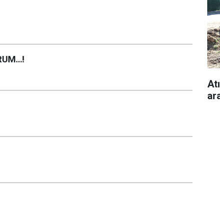
RUM…!
Atı
ara