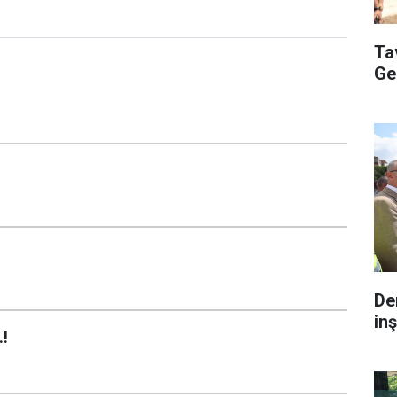
Ta
Ge
De
inş
!