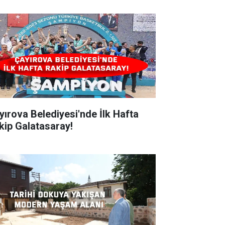
ırova Belediyesi'nde İlk Hafta
kip Galatasaray!