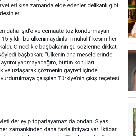
rvetleri kısa zamanda elde edenler delikanlı gibi
desinler.
en daha ışid’e ve cemaate toz kondurmayan
 15 yıldır bu ülkenin aydınları muhalif kesim her
kaldı. Ö ncelikle başbakanın şu sözlerine dikkat
söyledi başbakan; “Ülkenin ana meselelerinde
r ayrımı yapmayacağım, bütün konuları
k ve uzlaşarak çözmenin gayreti içinde
e vurdurulmaya çalışılan Türkiye’nin çıkış reçetesi
evleti derleyip toparlayamaz da ondan. Siyasi
her zamankinden daha fazla ihtiyacı var. İktidar