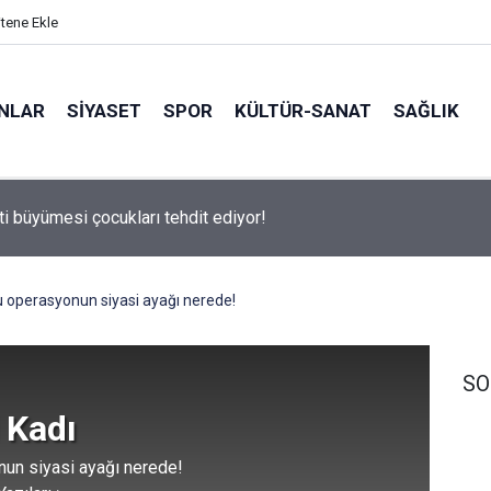
itene Ekle
ANLAR
SİYASET
SPOR
KÜLTÜR-SANAT
SAĞLIK
ti büyümesi çocukları tehdit ediyor!
 operasyonun siyasi ayağı nerede!
SO
 Kadı
un siyasi ayağı nerede!