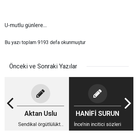
U-mutlu günlere...
Bu yazı toplam 9193 defa okunmuştur
Önceki ve Sonraki Yazılar
Aktan Uslu
HANİFİ SURUN
Sendikal örgütlülükte
İnce’nin incitici sözleri
ILO kriterleri