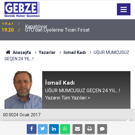
19:20
GTO'dan Üyelerine Ticari Fırsat
Anasayfa
Yazarlar
İsmail Kadı
UĞUR MUMCUSUZ
GEÇEN 24 YIL...!
İsmail Kadı
UĞUR MUMCUSUZ GEÇEN 24 YIL...!
Yazarın Tüm Yazıları >
00:00
24 Ocak 2017