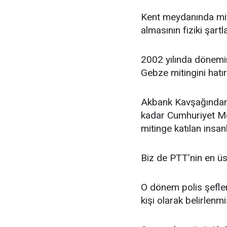
Kent meydanında miti
almasının fiziki şartl
2002 yılında dönemi
Gebze mitingini hatı
Akbank Kavşağından
kadar Cumhuriyet Mey
mitinge katılan insan
Biz de PTT’nin en üs
O dönem polis şefler
kişi olarak belirlenmiş