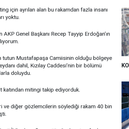
ng için ayrılan alan bu rakamdan fazla insanı
arı yoktu.
n AKP Genel Başkanı Recep Tayyip Erdoğan’ın
rlıyorum.
 tutun Mustafapaşa Camiisinin olduğu bölgeye
KO
danı dahil, Kızılay Caddesi’nin bir bölümü
larla doluydu.
t katından mitingi takip ediyorduk.
i ve diğer gözlemcilerin söylediği rakam 40 bin
ti.