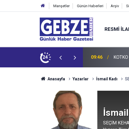
Manşetler
Günün Haberleri
Arşiv
S
RESMI İL
ladı
24
09:41
FETÖ Fir
Anasayfa
Yazarlar
İsmail Kadı
SE
İsmail
SEÇİM KEHAN