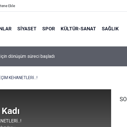
itene Ekle
ANLAR
SİYASET
SPOR
KÜLTÜR-SANAT
SAĞLIK
arisi İhraç Albay Gölcük'te Yakalandı! ​
ÇİM KEHANETLERİ...!
SO
 Kadı
ETLERİ...!