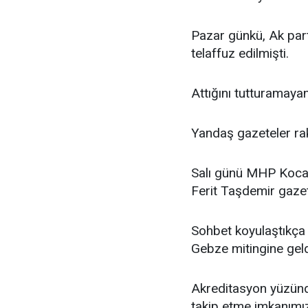
Pazar günkü, Ak part
telaffuz edilmişti.
Attığını tutturamayan
Yandaş gazeteler ra
Salı günü MHP Kocaeli
Ferit Taşdemir gazet
Sohbet koyulaştıkça
Gebze mitingine geld
Akreditasyon yüzünde
takip etme imkanımız