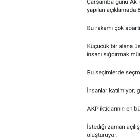
Çarşamba günü Ak Pa
yapılan açıklamada 80
Bu rakamı çok abartı
Küçücük bir alana üst
insanı sığdırmak mü
Bu seçimlerde seçmen
İnsanlar katılmıyor,
AKP iktidarının en b
İstediği zaman açılış
oluşturuyor.