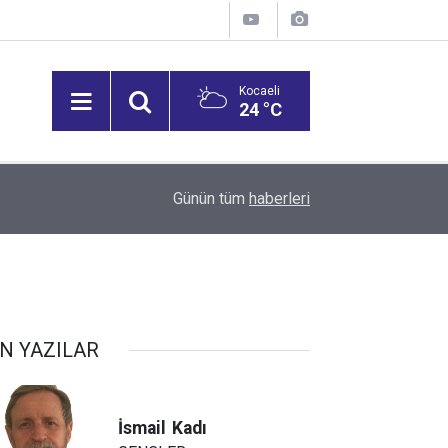
Kocaeli
24 °C
09:39
Darıca’ya modern ulaşım yatırımı
Günün tüm
haberleri
N YAZILAR
İsmail
Kadı