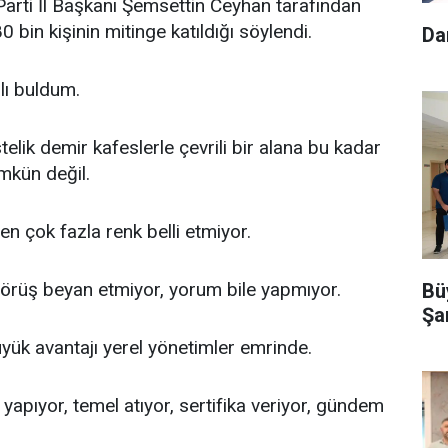
rti İl Başkanı Şemsettin Ceyhan tarafından
 bin kişinin mitinge katıldığı söylendi.
Da
lı buldum.
elik demir kafeslerle çevrili bir alana bu kadar
mkün değil.
 çok fazla renk belli etmiyor.
 görüş beyan etmiyor, yorum bile yapmıyor.
Büy
Şa
üyük avantajı yerel yönetimler emrinde.
 yapıyor, temel atıyor, sertifika veriyor, gündem