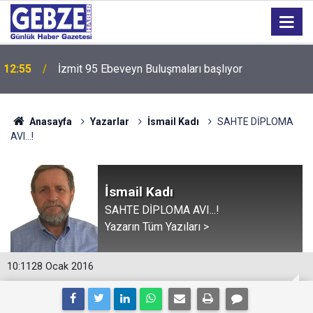
12:55
İzmit 95 Ebeveyn Buluşmaları başlıyor
Anasayfa
Yazarlar
İsmail Kadı
SAHTE DİPLOMA
AVI...!
İsmail Kadı
SAHTE DİPLOMA AVI...!
Yazarın Tüm Yazıları >
10:11
28 Ocak 2016