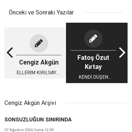
Önceki ve Sonraki Yazılar
Fatoş Özut
Cengiz Akgün
Kırtay
ELLERİM KIRILSAYDI
KENDİ DÜŞEN
CHP’YE OY
AĞLAMAZ
VERMESEYDİM!
Cengiz Akgün Arşivi
SONSUZLUĞUN SINIRINDA
07 Ağustos 2026 Cuma 12:09