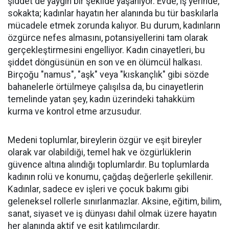
şiddet de yaygın bir şekilde yaşanıyor. Evde, iş yerinde,
sokakta; kadınlar hayatın her alanında bu tür baskılarla
mücadele etmek zorunda kalıyor. Bu durum, kadınların
özgürce nefes almasını, potansiyellerini tam olarak
gerçekleştirmesini engelliyor. Kadın cinayetleri, bu
şiddet döngüsünün en son ve en ölümcül halkası.
Birçoğu "namus", "aşk" veya "kıskançlık" gibi sözde
bahanelerle örtülmeye çalışılsa da, bu cinayetlerin
temelinde yatan şey, kadın üzerindeki tahakküm
kurma ve kontrol etme arzusudur.
Medeni toplumlar, bireylerin özgür ve eşit bireyler
olarak var olabildiği, temel hak ve özgürlüklerin
güvence altına alındığı toplumlardır. Bu toplumlarda
kadının rolü ve konumu, çağdaş değerlerle şekillenir.
Kadınlar, sadece ev işleri ve çocuk bakımı gibi
geleneksel rollerle sınırlanmazlar. Aksine, eğitim, bilim,
sanat, siyaset ve iş dünyası dahil olmak üzere hayatın
her alanında aktif ve eşit katılımcılardır.