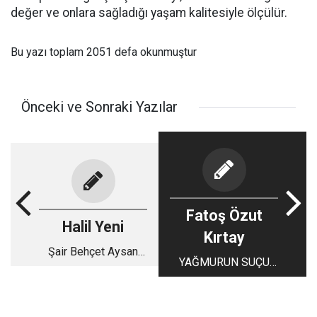
değer ve onlara sağladığı yaşam kalitesiyle ölçülür.
Bu yazı toplam 2051 defa okunmuştur
Önceki ve Sonraki Yazılar
Fatoş Özut
Halil Yeni
Kırtay
Şair Behçet Aysan
YAĞMURUN SUÇU
Anısına: Sivas’ı
NE?
Unutmamak, Laikliği
Savunmak