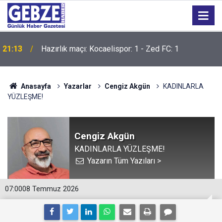
21:12
İzmit Körfezi'ni yüzerek geçtiler
Anasayfa
Yazarlar
Cengiz Akgün
KADINLARLA
YÜZLEŞME!
Cengiz Akgün
KADINLARLA YÜZLEŞME!
Yazarın Tüm Yazıları >
07:00
08 Temmuz 2026