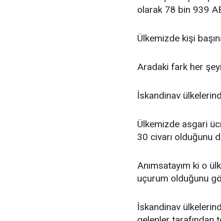
olarak 78 bin 939 AB
Ülkemizde kişi başın
Aradaki fark her şey
İskandinav ülkelerind
Ülkemizde asgari ücr
30 civarı olduğunu 
Anımsatayım ki o ülk
uçurum olduğunu gö
İskandinav ülkeleri
gelenler tarafından 