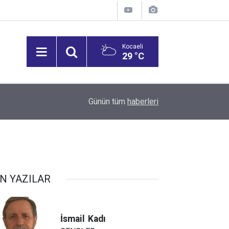
Kocaeli
29 °C
13:31
Yıldızlar Değişiyor: 7 Ağustos Cuma Burcunuzd
Günün tüm
haberleri
N YAZILAR
İsmail
Kadı