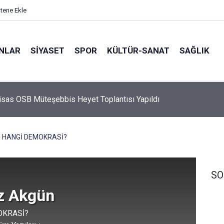
itene Ekle
ANLAR
SİYASET
SPOR
KÜLTÜR-SANAT
SAĞLIK
Gıda İhtisas OSB Müteşebbis Heyet Toplantısı Yapıldı
rabulutlarla Başlayan Kocaeli'de Hava Nasıl Olacak?
HANGİ DEMOKRASİ?
SO
z Akgün
OKRASİ?