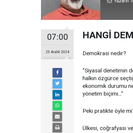
Yazarın T
HANGİ DEM
07:00
25 Aralık 2024
Demokrasi nedir?
‘’Siyasal denetimin 
halkın özgürce seçti
ekonomik durumu ne o
yönetim biçimi…’’
Peki pratikte öyle mi
Ülkesi, coğrafyası v