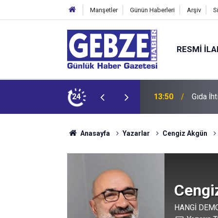
Manşetler
Günün Haberleri
Arşiv
S
RESMI İL
13:50
24
13:31
Güne Ka
Anasayfa
Yazarlar
Cengiz Akgün
Cengi
HANGİ DEM