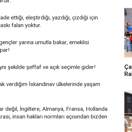
rdır.
e ettiği, eleştirdiği, yazdığı, çizdiği için
askı falan yoktur.
r, gençler yarına umutla bakar, emeklisi
apar!
Çay
ynı şekilde şeffaf ve açık seçimle gider!
Ra
ak verdiğim İskandinav ülkelerinde yaşam
ar değil, İngiltere, Almanya, Fransa, Hollanda
rasi, insan hakları normları açısından bizden