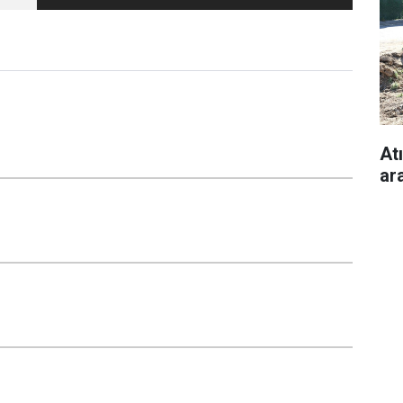
Atı
ara