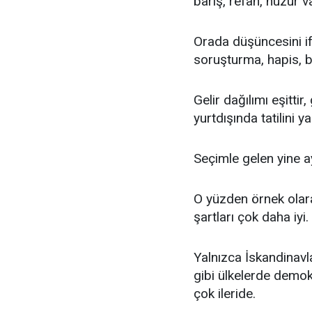
barış, refah, huzur va
Orada düşüncesini ifad
soruşturma, hapis, b
Gelir dağılımı eşitti
yurtdışında tatilini y
Seçimle gelen yine a
O yüzden örnek olar
şartları çok daha iyi.
Yalnızca İskandinavl
gibi ülkelerde demok
çok ileride.