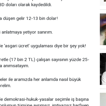
D doları olarak kaydedildi.
a düşen gelir 12-13 bin dolar!
i anlatmaya yetiyor sanırım.
e ‘asgari ücret’ uygulaması diye bir şey yok!
etle (17 bin 2 TL) çalışan sayısının yüzde 25-
da anımsatayım.
eler ile aramızda her anlamda nasıl büyük
relim.
nde demokrasi-hukuk-yasalar seçimle iş başına
toplumun tümüne ayrımsız, imtiyazsız harfiyen