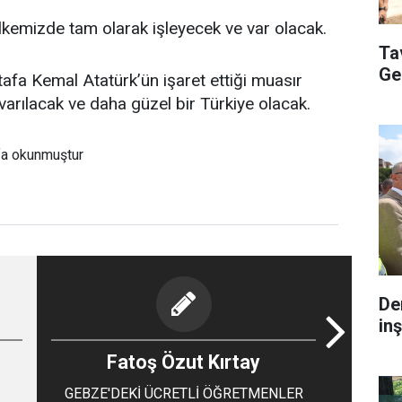
kemizde tam olarak işleyecek ve var olacak.
Ta
Ge
afa Kemal Atatürk’ün işaret ettiği muasır
arılacak ve daha güzel bir Türkiye olacak.
fa okunmuştur
De
inş
Fatoş Özut Kırtay
GEBZE'DEKİ ÜCRETLİ ÖĞRETMENLER