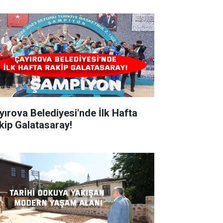
ırova Belediyesi'nde İlk Hafta
kip Galatasaray!