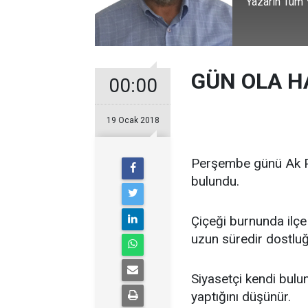
Yazarın Tüm Y
GÜN OLA H
00:00
19 Ocak 2018
Perşembe günü Ak Pa
bulundu.
Çiçeği burnunda ilç
uzun süredir dostl
Siyasetçi kendi bulu
yaptığını düşünür.