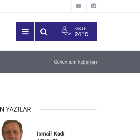
Kocaeli
24 °C
15:27
Bilişim 500 Araştırması’nın sonuçları açıklandı
Günün tüm
haberleri
N YAZILAR
İsmail
Kadı