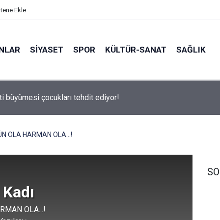
itene Ekle
ANLAR
SİYASET
SPOR
KÜLTÜR-SANAT
SAĞLIK
ti büyümesi çocukları tehdit ediyor!
ÜN OLA HARMAN OLA...!
SO
 Kadı
RMAN OLA...!