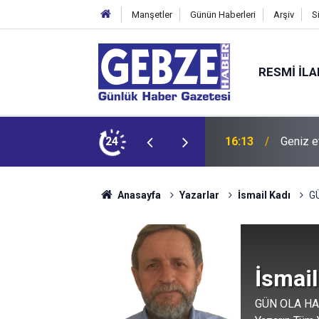
Manşetler
Günün Haberleri
Arşiv
S
RESMI İL
 bırakıyor
24
16:13
Geniz e
Anasayfa
Yazarlar
İsmail Kadı
G
İsmail
GÜN OLA HA