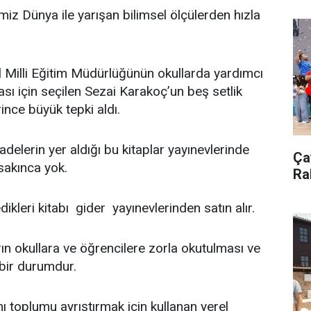
miz Dünya ile yarışan bilimsel ölçülerden hızla
l Milli Eğitim Müdürlüğünün okullarda yardımcı
ası için seçilen Sezai Karakoç’un beş setlik
rince büyük tepki aldı.
fadelerin yer aldığı bu kitaplar yayınevlerinde
Çay
sakınca yok.
Ra
ikleri kitabı gider yayınevlerinden satın alır.
rın okullara ve öğrencilere zorla okutulması ve
bir durumdur.
 toplumu ayrıştırmak için kullanan yerel