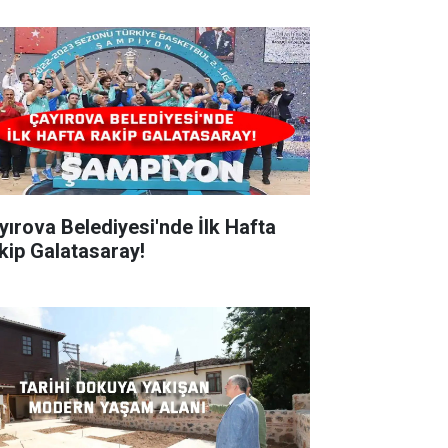
ırova Belediyesi'nde İlk Hafta
kip Galatasaray!