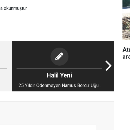
fa okunmuştur
Atı
ara
Halil Yeni
25 Yıldır Ödenmeyen Namus Borcu: Uğur
Mumcu