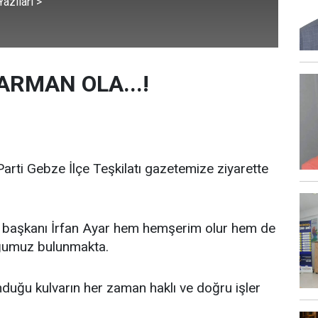
azıları >
ARMAN OLA...!
rti Gebze İlçe Teşkilatı gazetemize ziyarette
e başkanı İrfan Ayar hem hemşerim olur hem de
uğumuz bulunmakta.
nduğu kulvarın her zaman haklı ve doğru işler