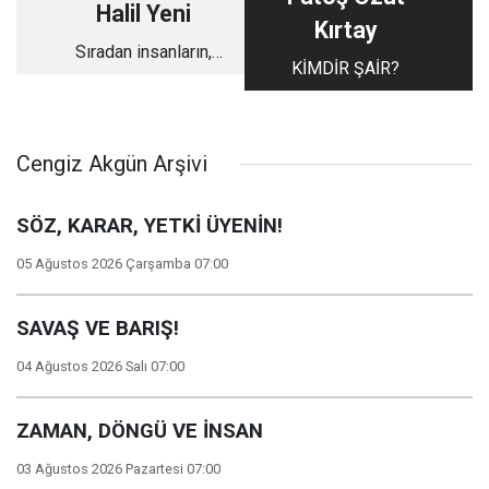
Halil Yeni
Kırtay
Sıradan insanların,
KİMDİR ŞAİR?
küçük tesadüflerin,
rastlantısal
değişimlerin Kitabı:
‘’Üç Buçuk Numaralı
Cengiz Akgün Arşivi
Gözlük’’
SÖZ, KARAR, YETKİ ÜYENİN!
05 Ağustos 2026 Çarşamba 07:00
SAVAŞ VE BARIŞ!
04 Ağustos 2026 Salı 07:00
ZAMAN, DÖNGÜ VE İNSAN
03 Ağustos 2026 Pazartesi 07:00