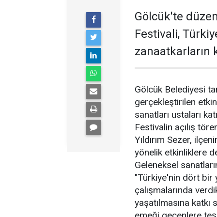
Gölcük'te düzen
Festivali, Türki
zanaatkarların k
Gölcük Belediyesi t
gerçekleştirilen etkin
sanatları ustaları katı
Festivalin açılış tö
Yıldırım Sezer, ilçen
yönelik etkinliklere d
Geleneksel sanatları
"Türkiye'nin dört bir
çalışmalarında verdikl
yaşatılmasına katkı s
emeği geçenlere teş