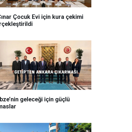
Çınar Çocuk Evi için kura çekimi
çekleştirildi
bze’nin geleceği için güçlü
maslar