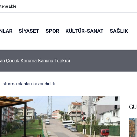
itene Ekle
ANLAR
SİYASET
SPOR
KÜLTÜR-SANAT
SAĞLIK
5 Ebeveyn Buluşmaları başlıyor
 oturma alanları kazandırıldı
GÜ