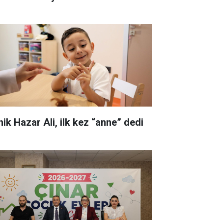
nik Hazar Ali, ilk kez “anne” dedi