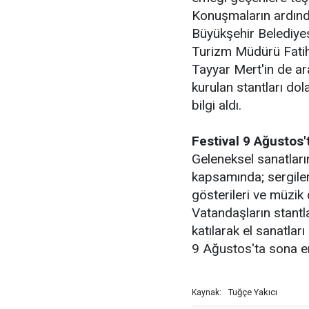
Konuşmaların ardınd
Büyükşehir Belediyes
Turizm Müdürü Fatih 
Tayyar Mert'in de ar
kurulan stantları do
bilgi aldı.
Festival 9 Ağustos
Geleneksel sanatları
kapsamında; sergileri
gösterileri ve müzik d
Vatandaşların stantl
katılarak el sanatlar
9 Ağustos'ta sona e
Tuğçe Yakıcı
Kaynak: