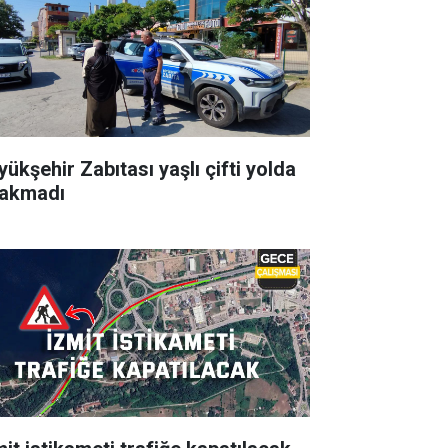
yükşehir Zabıtası yaşlı çifti yolda
rakmadı