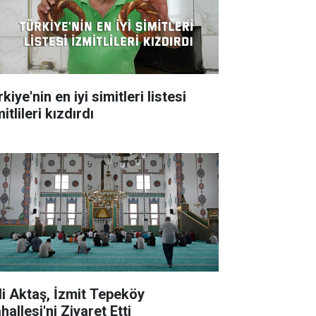
kiye'nin en iyi simitleri listesi
itlileri kızdırdı
li Aktaş, İzmit Tepeköy
allesi'ni Ziyaret Etti