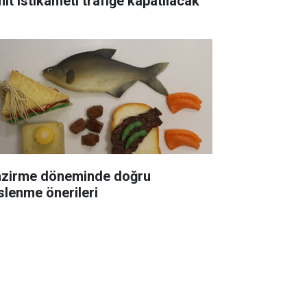
mit istikameti trafiğe kapatılacak
zirme döneminde doğru
slenme önerileri