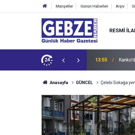
Manşetler
Günün Haberleri
Arşiv
S
RESMI İL
 Tepkisi
24
12:55
İzmit 9
Anasayfa
GÜNCEL
Çelebi Sokağa yeni