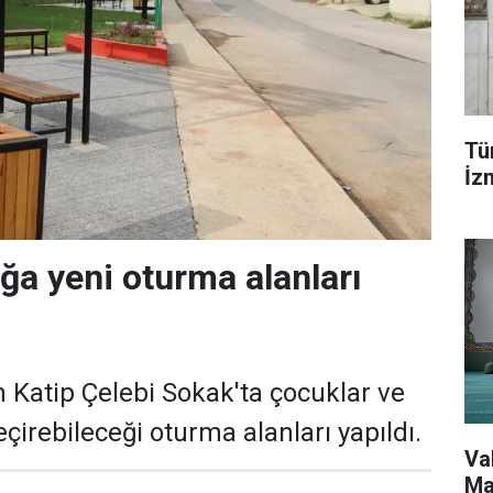
Tür
İzm
ğa yeni oturma alanları
n Katip Çelebi Sokak'ta çocuklar ve
geçirebileceği oturma alanları yapıldı.
Va
Mah