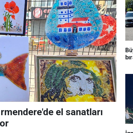
Bü
bı
rmendere'de el sanatları
yor