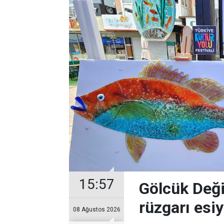
15:57
Gölcük Deği
rüzgarı esi
08 Ağustos 2026