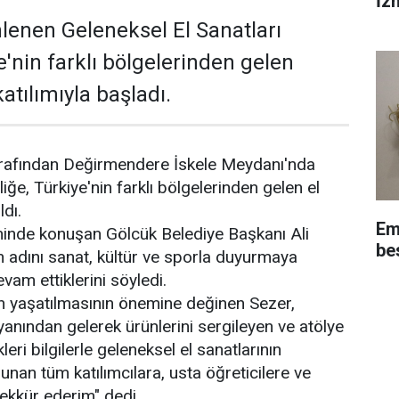
İz
lenen Geleneksel El Sanatları
ye'nin farklı bölgelerinden gelen
atılımıyla başladı.
arafından Değirmendere İskele Meydanı'nda
liğe, Türkiye'nin farklı bölgelerinden gelen el
ldı.
Em
reninde konuşan Gölcük Belediye Başkanı Ali
be
in adını sanat, kültür ve sporla duyurmaya
evam ettiklerini söyledi.
n yaşatılmasının önemine değinen Sezer,
 yanından gelerek ürünlerini sergileyen ve atölye
eri bilgilerle geleneksel el sanatlarının
unan tüm katılımcılara, usta öğreticilere ve
ekkür ederim" dedi.