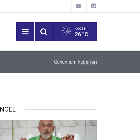
Kocaeli
26 °C
12:53
Vali Aktaş, İzmit Tepeköy Mahallesi'ni Ziyaret Et
Günün tüm
haberleri
NCEL