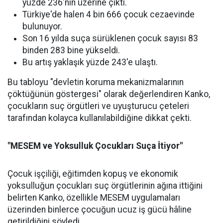
yüzde 236'nın üzerine çıktı.
Türkiye'de halen 4 bin 666 çocuk cezaevinde
bulunuyor.
Son 16 yılda suça sürüklenen çocuk sayısı 83
binden 283 bine yükseldi.
Bu artış yaklaşık yüzde 243'e ulaştı.
Bu tabloyu "devletin koruma mekanizmalarının
çöktüğünün göstergesi" olarak değerlendiren Kanko,
çocukların suç örgütleri ve uyuşturucu çeteleri
tarafından kolayca kullanılabildiğine dikkat çekti.
"MESEM ve Yoksulluk Çocukları Suça İtiyor"
Çocuk işçiliği, eğitimden kopuş ve ekonomik
yoksulluğun çocukları suç örgütlerinin ağına ittiğini
belirten Kanko, özellikle MESEM uygulamaları
üzerinden binlerce çocuğun ucuz iş gücü hâline
getirildiğini söyledi.