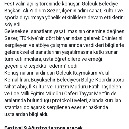
Festivalin açılış töreninde konuşan Gölcük Belediye
Başkanı Ali Yıldırım Sezer, ilçenin adını sanat, kültür ve
sporla duyurmaya yönelik etkinliklere devam ettiklerini
söyledi.
Geleneksel sanatların yaşatılmasının önemine değinen
Sezer, "Türkiye'nin dört bir yanından gelerek ürünlerini
sergileyen ve atölye çalışmalarında verdikleri bilgilerle
geleneksel el sanatlarının yaşatılmasına katkı sunan
tüm katılımcılara, usta öğreticilere ve emeği
geçenlere teşekkür ederim" dedi.
Konuşmaların ardından Gölcük Kaymakam Vekili
Kemal İnan, Büyükşehir Belediyesi Bölge Koordinatörü
Nihat Abiş, İl Kültür ve Turizm Müdürü Fatih Taşdelen
ve İlçe Milli Eğitim Müdürü Caferi Tayyar Mert'in de
aralarında bulunduğu protokol üyeleri, alanda kurulan
stantları dolaşarak sergilenen eserler hakkında
ustalardan bilgi aldı.
Festival 9 Ağustos'ta sona erecek