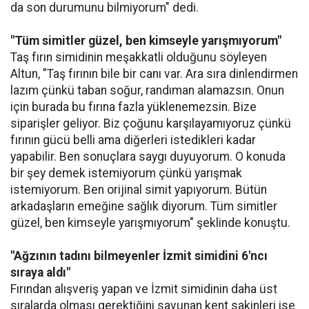
da son durumunu bilmiyorum" dedi.
"Tüm simitler güzel, ben kimseyle yarışmıyorum"
Taş fırın simidinin meşakkatli olduğunu söyleyen
Altun, "Taş fırının bile bir canı var. Ara sıra dinlendirmen
lazım çünkü taban soğur, randıman alamazsın. Onun
için burada bu fırına fazla yüklenemezsin. Bize
siparişler geliyor. Biz çoğunu karşılayamıyoruz çünkü
fırının gücü belli ama diğerleri istedikleri kadar
yapabilir. Ben sonuçlara saygı duyuyorum. O konuda
bir şey demek istemiyorum çünkü yarışmak
istemiyorum. Ben orijinal simit yapıyorum. Bütün
arkadaşların emeğine sağlık diyorum. Tüm simitler
güzel, ben kimseyle yarışmıyorum" şeklinde konuştu.
"Ağzının tadını bilmeyenler İzmit simidini 6'ncı
sıraya aldı"
Fırından alışveriş yapan ve İzmit simidinin daha üst
sıralarda olması gerektiğini savunan kent sakinleri ise