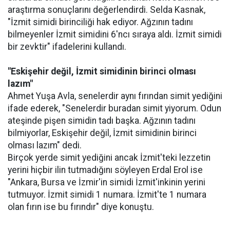
araştırma sonuçlarını değerlendirdi. Selda Kasnak,
"İzmit simidi birinciliği hak ediyor. Ağzının tadını
bilmeyenler İzmit simidini 6'ncı sıraya aldı. İzmit simidi
bir zevktir" ifadelerini kullandı.
"Eskişehir değil, İzmit simidinin birinci olması
lazım"
Ahmet Yuşa Avla, senelerdir aynı fırından simit yediğini
ifade ederek, "Senelerdir buradan simit yiyorum. Odun
ateşinde pişen simidin tadı başka. Ağzının tadını
bilmiyorlar, Eskişehir değil, İzmit simidinin birinci
olması lazım" dedi.
Birçok yerde simit yediğini ancak İzmit'teki lezzetin
yerini hiçbir ilin tutmadığını söyleyen Erdal Erol ise
"Ankara, Bursa ve İzmir'in simidi İzmit'inkinin yerini
tutmuyor. İzmit simidi 1 numara. İzmit'te 1 numara
olan fırın ise bu fırındır" diye konuştu.