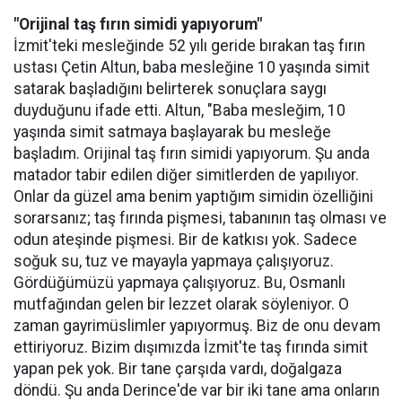
"Orijinal taş fırın simidi yapıyorum"
İzmit'teki mesleğinde 52 yılı geride bırakan taş fırın
ustası Çetin Altun, baba mesleğine 10 yaşında simit
satarak başladığını belirterek sonuçlara saygı
duyduğunu ifade etti. Altun, "Baba mesleğim, 10
yaşında simit satmaya başlayarak bu mesleğe
başladım. Orijinal taş fırın simidi yapıyorum. Şu anda
matador tabir edilen diğer simitlerden de yapılıyor.
Onlar da güzel ama benim yaptığım simidin özelliğini
sorarsanız; taş fırında pişmesi, tabanının taş olması ve
odun ateşinde pişmesi. Bir de katkısı yok. Sadece
soğuk su, tuz ve mayayla yapmaya çalışıyoruz.
Gördüğümüzü yapmaya çalışıyoruz. Bu, Osmanlı
mutfağından gelen bir lezzet olarak söyleniyor. O
zaman gayrimüslimler yapıyormuş. Biz de onu devam
ettiriyoruz. Bizim dışımızda İzmit'te taş fırında simit
yapan pek yok. Bir tane çarşıda vardı, doğalgaza
döndü. Şu anda Derince'de var bir iki tane ama onların