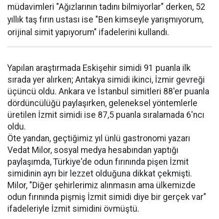
müdavimleri "Ağızlarının tadını bilmiyorlar" derken, 52
yıllık taş fırın ustası ise "Ben kimseyle yarışmıyorum,
orijinal simit yapıyorum" ifadelerini kullandı.
Yapılan araştırmada Eskişehir simidi 91 puanla ilk
sırada yer alırken; Antakya simidi ikinci, İzmir gevreği
üçüncü oldu. Ankara ve İstanbul simitleri 88'er puanla
dördüncülüğü paylaşırken, geleneksel yöntemlerle
üretilen İzmit simidi ise 87,5 puanla sıralamada 6'ncı
oldu.
Öte yandan, geçtiğimiz yıl ünlü gastronomi yazarı
Vedat Milor, sosyal medya hesabından yaptığı
paylaşımda, Türkiye'de odun fırınında pişen İzmit
simidinin ayrı bir lezzet olduğuna dikkat çekmişti.
Milor, "Diğer şehirlerimiz alınmasın ama ülkemizde
odun fırınında pişmiş İzmit simidi diye bir gerçek var"
ifadeleriyle İzmit simidini övmüştü.