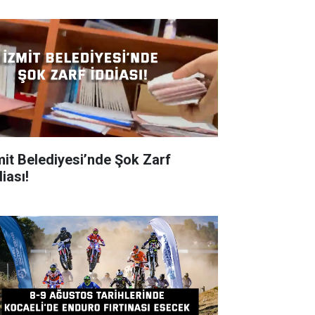
mit Belediyesi’nde Şok Zarf
iası!