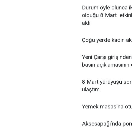
Durum öyle olunca ik
olduğu 8 Mart etkinli
aldı.
Çoğu yerde kadın akti
Yeni Çarşı girişind
basın açıklamasının
8 Mart yürüyüşü son
ulaştım.
Yemek masasına otu
Aksesapağı’nda pompa