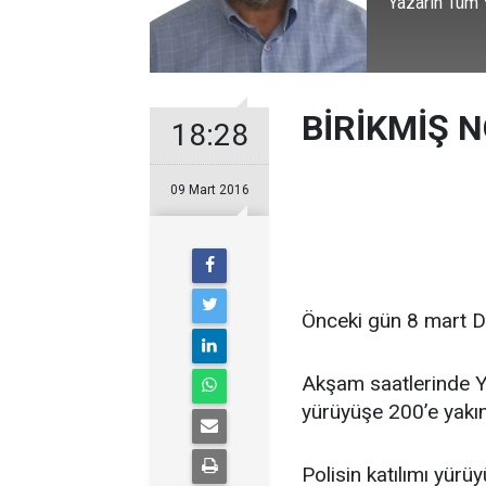
Yazarın Tüm Y
BİRİKMİŞ N
18:28
09 Mart 2016
Önceki gün 8 mart Dü
Akşam saatlerinde 
yürüyüşe 200’e yakın 
Polisin katılımı yürü