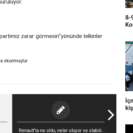
sürülüyor.
8-
Ko
artimiz zarar görmesin”yönünde telkinler
fa okunmuştur
İçm
ki
Renault’ta ne oldu, neler oluyor ve olabilir