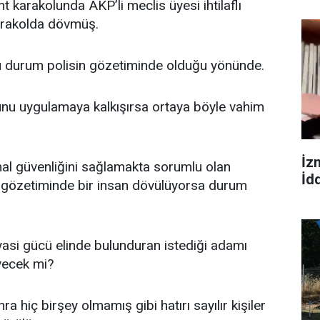
 karakolunda AKP’li meclis üyesi ihtilaflı
arakolda dövmüş.
bu durum polisin gözetiminde olduğu yönünde.
nu uygulamaya kalkışırsa ortaya böyle vahim
İz
al güvenliğini sağlamakta sorumlu olan
İdd
n gözetiminde bir insan dövülüyorsa durum
asi gücü elinde bulunduran istediği adamı
vecek mi?
 hiç birşey olmamış gibi hatırı sayılır kişiler