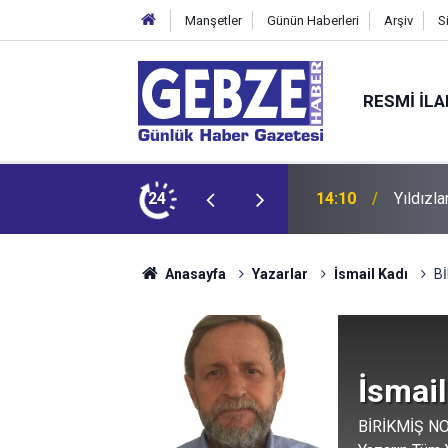
Manşetler
Günün Haberleri
Arşiv
S
RESMI İL
14:10
Yıldızl
24
14:08
Anasayfa
Yazarlar
İsmail Kadı
Bİ
İsmail
BİRİKMİŞ NO