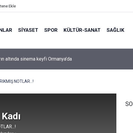
itene Ekle
ANLAR
SİYASET
SPOR
KÜLTÜR-SANAT
SAĞLIK
arın altında sinema keyfi Ormanya’da
Sıcak yemek desteğiyle dayanışmay büyüyor
RİKMİŞ NOTLAR...!
SO
 Kadı
TLAR...!