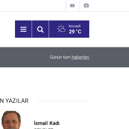
Kocaeli
29 °C
14:07
Fındık Üreticilerine Yol Desteği
Günün tüm
haberleri
N YAZILAR
İsmail
Kadı