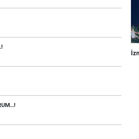
!
İz
RUM…!