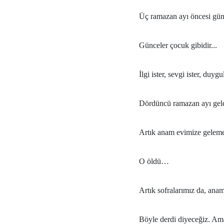
Üç ramazan ayı öncesi gün
Günceler çocuk gibidir...
İlgi ister, sevgi ister, duygu
Dördüncü ramazan ayı geld
Artık anam evimize geleme
O öldü…
Artık sofralarımız da, an
Böyle derdi diyeceğiz. A