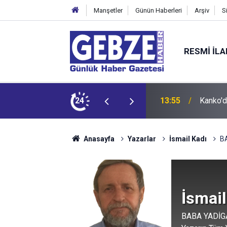
Manşetler
Günün Haberleri
Arşiv
S
RESMI İL
13:55
Kanko'd
24
12:55
İzmit 9
Anasayfa
Yazarlar
İsmail Kadı
B
İsmail
BABA YADİG