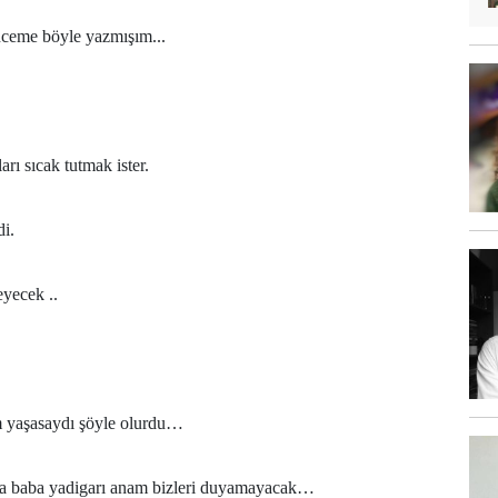
ceme böyle yazmışım...
ları sıcak tutmak ister.
i.
yecek ..
am yaşasaydı şöyle olurdu…
ma baba yadigarı anam bizleri duyamayacak…