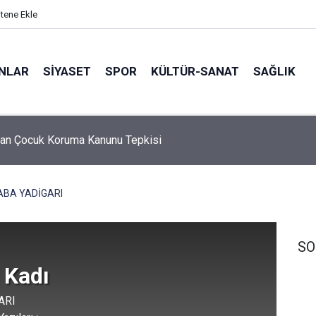
itene Ekle
ANLAR
SİYASET
SPOR
KÜLTÜR-SANAT
SAĞLIK
an Çocuk Koruma Kanunu Tepkisi
5 Ebeveyn Buluşmaları başlıyor
ABA YADİGARI
SO
 Kadı
ARI