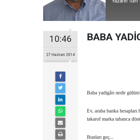
Yazarın Tüm Y
BABA YADİ
10:46
27 Haziran 2014
Baba yadigârı nedir gülüm
Ev, araba banka hesapları h
takarof marka tabanca dön
Bunları geç...