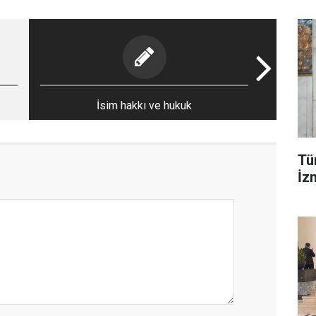
İsim hakkı ve hukuk
Tür
İzm