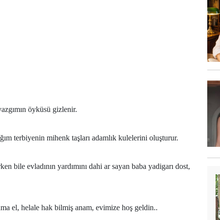
 yazgımın öyküsü gizlenir.
ım terbiyenin mihenk taşları adamlık kulelerini oluşturur.
en bile evladının yardımını dahi ar sayan baba yadigarı dost,
a el, helale hak bilmiş anam, evimize hoş geldin..