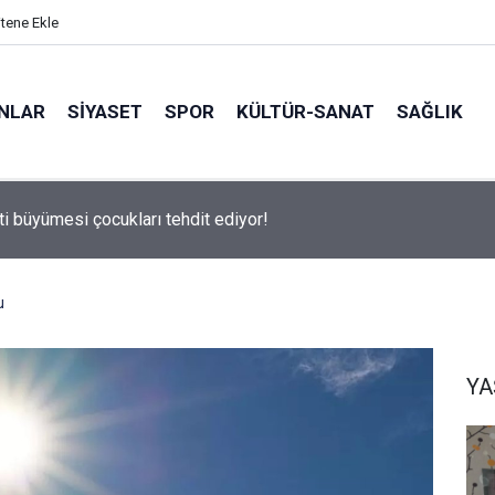
itene Ekle
ANLAR
SİYASET
SPOR
KÜLTÜR-SANAT
SAĞLIK
 500 Araştırması’nın sonuçları açıklandı
u
Y