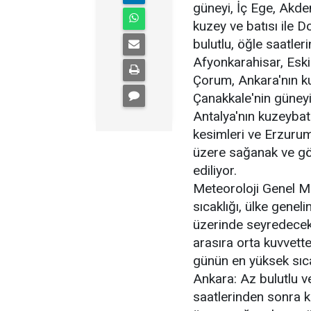
güneyi, İç Ege, Akde
kuzey ve batısı ile
bulutlu, öğle saatleri
Afyonkarahisar, Eski
Çorum, Ankara'nın kuz
Çanakkale'nin güneyi,
Antalya'nın kuzeybatı 
kesimleri ve Erzurum
üzere sağanak ve gö
ediliyor.
Meteoroloji Genel M
sıcaklığı, ülke gene
üzerinde seyredecek.
arasıra orta kuvvett
günün en yüksek sıcak
Ankara: Az bulutlu ve
saatlerinden sonra ku