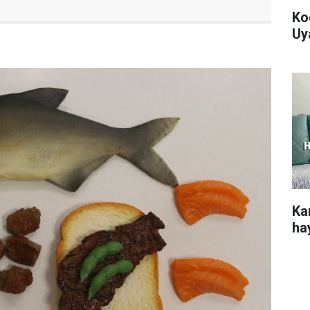
Ko
Uy
Ka
hay