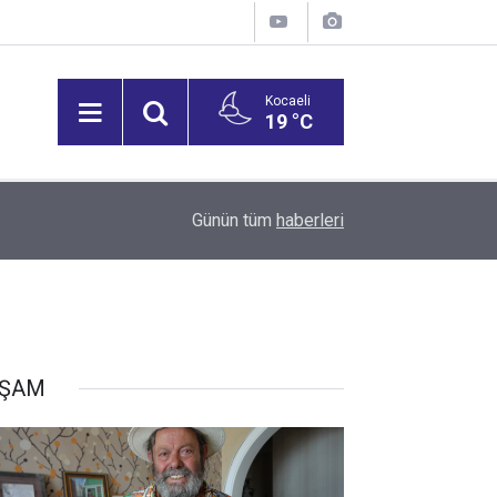
Kocaeli
19 °C
15:26
Günün tüm
haberleri
Klima, vantilatör ve soğutucu siparişleri 5 kat ar
AŞAM