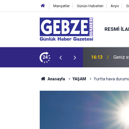
Manşetler
Günün Haberleri
Arşiv
S
RESMI İL
dit ediyor!
24
15:27
Bilişim
Anasayfa
YAŞAM
Yurtta hava durum