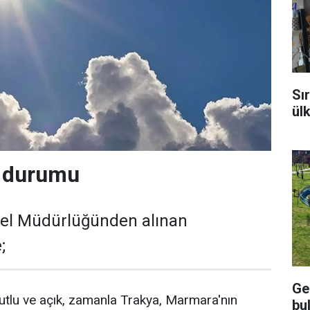
Sı
ül
a durumu
nel Müdürlüğünden alınan
;
Ge
lutlu ve açık, zamanla Trakya, Marmara'nın
bu