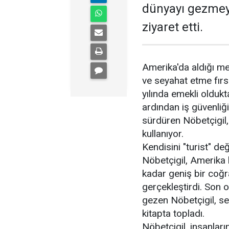
dünyayı gezmey
ziyaret etti.
Amerika'da aldığı mes
ve seyahat etme fırs
yılında emekli oldukt
ardından iş güvenliğ
sürdüren Nöbetçigil,
kullanıyor.
Kendisini "turist" değ
Nöbetçigil, Amerika 
kadar geniş bir coğr
gerçekleştirdi. Son 
gezen Nöbetçigil, sey
kitapta topladı.
Nöbetçigil, insanların