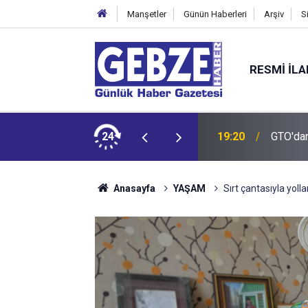
Manşetler
Günün Haberleri
Arşiv
S
RESMI İL
ZMİT-DİLOVASI ARASI İstanbul Yönü Trafiğe Kapatılıyor
24
19:20
GTO'dan
Anasayfa
YAŞAM
Sırt çantasıyla yoll