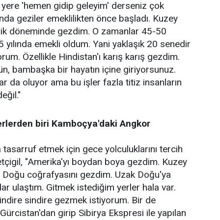
 yere 'hemen gidip geleyim' derseniz çok
ında geziler emeklilikten önce başladı. Kuzey
ilik döneminde gezdim. O zamanlar 45-50
 yılında emekli oldum. Yani yaklaşık 20 senedir
rum. Özellikle Hindistan'ı karış karış gezdim.
n, bambaşka bir hayatın içine giriyorsunuz.
r da oluyor ama bu işler fazla titiz insanların
eğil."
erlerden biri Kamboçya'daki Angkor
 tasarruf etmek için gece yolculuklarını tercih
betçigil, "Amerika'yı boydan boya gezdim. Kuzey
Orta Doğu coğrafyasını gezdim. Uzak Doğu'ya
adar ulaştım. Gitmek istediğim yerler hala var.
ndire sindire gezmek istiyorum. Bir de
Gürcistan'dan girip Sibirya Ekspresi ile yapılan