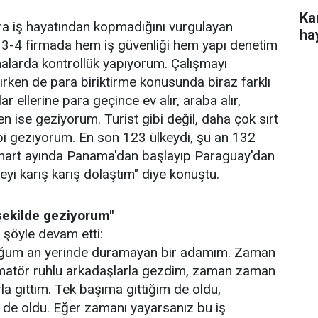
Ka
ra iş hayatından kopmadığını vurgulayan
hay
 3-4 firmada hem iş güvenliği hem yapı denetim
alarda kontrollük yapıyorum. Çalışmayı
rken de para biriktirme konusunda biraz farklı
 ellerine para geçince ev alır, araba alır,
Ben ise geziyorum. Turist gibi değil, daha çok sırt
ibi geziyorum. En son 123 ülkeydi, şu an 132
n mart ayında Panama'dan başlayıp Paraguay'dan
eyi karış karış dolaştım" diye konuştu.
şekilde geziyorum"
 şöyle devam etti:
duğum an yerinde duramayan bir adamım. Zaman
matör ruhlu arkadaşlarla gezdim, zaman zaman
urla gittim. Tek başıma gittiğim de oldu,
m de oldu. Eğer zamanı yayarsanız bu iş