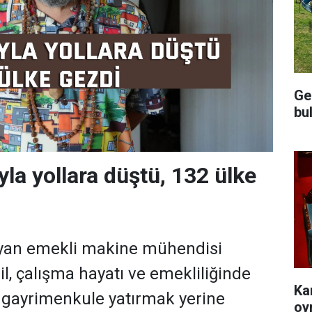
Ge
bu
yla yollara düştü, 132 ülke
ayan emekli makine mühendisi
l, çalışma hayatı ve emekliliğinde
Ka
ri gayrimenkule yatırmak yerine
oy