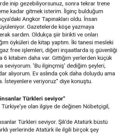
irde inip gezebiliyorsunuz, sonra tekrar trene
eme kadar gitmek isterim. İlginç bulduğum
çya'daki Angkor Tapınakları oldu. İnsan
üyüleniyor. Gazetelerde köşe yazmaya
rak sardım. Oldukça şiir birikti ve onları
ğım öyküleri de kitap yaptım. İki tanesi mesleki
gaz free işlemleri, diğeri inşaatlarda iş güvenliği
a 6 kitabım daha var. Gittiğim yerlerden küçük
a seviyorum. 'Bu ilginçmiş' dediğim şeyleri,
ar alıyorum. Ev aslında çok daha doluydu ama
a. İsteyenlere veriyoruz" diye konuştu.
nsanlar Türkleri seviyor"
 Türkiye'ye olan ilgiye de değinen Nöbetçigil,
anlar Türkleri seviyor. Şili'de Atatürk büstü
lı yerlerinde Atatürk ile ilgili birçok şey