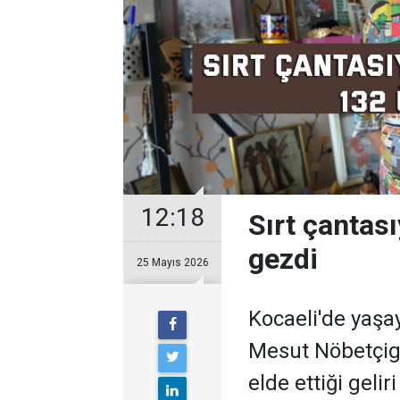
12:18
Sırt çantası
gezdi
25 Mayıs 2026
Kocaeli'de yaş
Mesut Nöbetçigi
elde ettiği geli