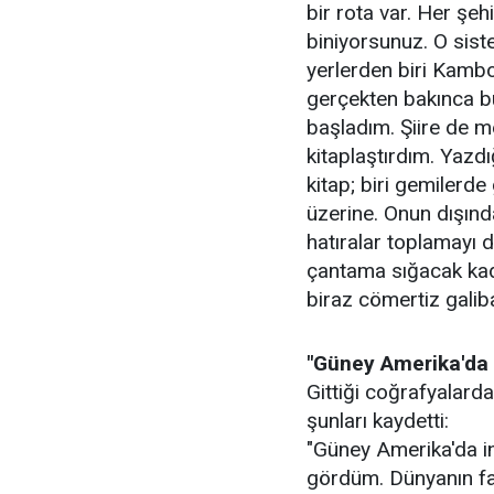
bir rota var. Her şeh
biniyorsunuz. O sist
yerlerden biri Kambo
gerçekten bakınca b
başladım. Şiire de me
kitaplaştırdım. Yazdı
kitap; biri gemilerde 
üzerine. Onun dışınd
hatıralar toplamayı d
çantama sığacak kad
biraz cömertiz galib
"Güney Amerika'da i
Gittiği coğrafyalarda
şunları kaydetti:
"Güney Amerika'da ins
gördüm. Dünyanın fark