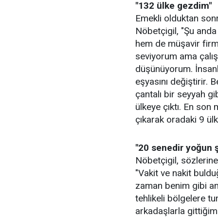
"132 ülke gezdim"
Emekli olduktan son
Nöbetçigil, "Şu anda
hem de müşavir firm
seviyorum ama çalışı
düşünüyorum. İnsanlar
eşyasını değiştirir. 
çantalı bir seyyah g
ülkeye çıktı. En so
çıkarak oradaki 9 ülk
"20 senedir yoğun 
Nöbetçigil, sözlerine
"Vakit ve nakit bul
zaman benim gibi a
tehlikeli bölgelere t
arkadaşlarla gittiği