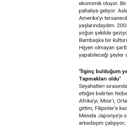
ekonomik oluyor. Bir
pahalıya geliyor. Asl
Amerika'yı tersanec
yaşlarındaydım. 2005
yoğun şekilde geziyo
Bambaşka bir kültürü
Hijyen olmayan şartla
yapabileceği şeyler d
"İlginç bulduğum y
Tapınakları oldu"
Seyahatleri sırasında
ettiğini belirten Nö
Afrika'yı, Mısır'ı, 
gittim, Filipinler'e k
Mesela Japonya'yı si
arkadaşım çalışıyor; 