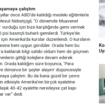
yaşamaya çalıştım
ıllar önce ABD'de katıldığı mesleki eğitimlerle
n Mesut Nöbetçigil, "O dönemde Muavenet
r vurduğu için bize karşılığında gemi vermek
0 psi basınçlı buharlı gemilerdi. Türkiye'de
 için Amerika'da kurslar düzenlendi. O kursların
Ko
anesine beni uygun gördüler. Orada hem bu
Uy
lara katılarak bilgi sahibi oldum hem de göçmen
enlerin gittiği kolejlere devam ederek
dim. Orada kaldığım süre boyunca, 'Para
'ye dönünce bir şeyler alayım' düşüncesiyle
amaya çalıştım. Bu da bana güzel bir çevre
n etkisiyle Amerika'nın birçok eyaletine
klaşık 40-42 eyalette neredeyse çat kapı
ar var" dedi.