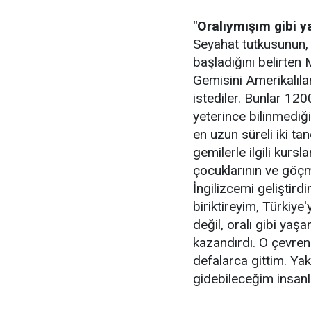
"Oralıymışım gibi 
Seyahat tutkusunun, y
başladığını belirte
Gemisini Amerikalıla
istediler. Bunlar 120
yeterince bilinmediği
en uzun süreli iki t
gemilerle ilgili kurs
çocuklarının ve göçm
İngilizcemi geliştir
biriktireyim, Türkiye
değil, oralı gibi yaş
kazandırdı. O çevreni
defalarca gittim. Ya
gidebileceğim insanl