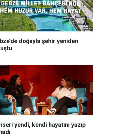
bze’de doğayla şehir yeniden
luştu
nseri yendi, kendi hayatını yazıp
nadı