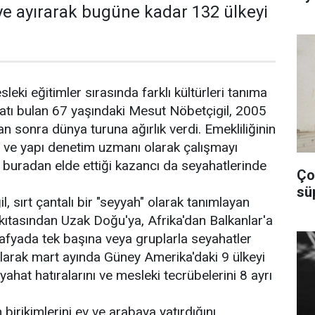
e ayırarak bugüne kadar 132 ülkeyi
leki eğitimler sırasında farklı kültürleri tanıma
atı bulan 67 yaşındaki Mesut Nöbetçigil, 2005
an sonra dünya turuna ağırlık verdi. Emekliliğinin
i ve yapı denetim uzmanı olarak çalışmayı
 buradan elde ettiği kazancı da seyahatlerinde
Çob
sü
il, sırt çantalı bir "seyyah" olarak tanımlayan
kıtasından Uzak Doğu'ya, Afrika'dan Balkanlar'a
afyada tek başına veya gruplarla seyahatler
olarak mart ayında Güney Amerika'daki 9 ülkeyi
ahat hatıralarını ve mesleki tecrübelerini 8 ayrı
 birikimlerini ev ve arabaya yatırdığını,