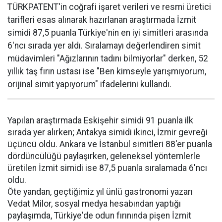
TÜRKPATENT'in coğrafi işaret verileri ve resmi üretici
tarifleri esas alınarak hazırlanan araştırmada İzmit
simidi 87,5 puanla Türkiye'nin en iyi simitleri arasında
6'ncı sırada yer aldı. Sıralamayı değerlendiren simit
müdavimleri "Ağızlarının tadını bilmiyorlar" derken, 52
yıllık taş fırın ustası ise "Ben kimseyle yarışmıyorum,
orijinal simit yapıyorum" ifadelerini kullandı.
Yapılan araştırmada Eskişehir simidi 91 puanla ilk
sırada yer alırken; Antakya simidi ikinci, İzmir gevreği
üçüncü oldu. Ankara ve İstanbul simitleri 88'er puanla
dördüncülüğü paylaşırken, geleneksel yöntemlerle
üretilen İzmit simidi ise 87,5 puanla sıralamada 6'ncı
oldu.
Öte yandan, geçtiğimiz yıl ünlü gastronomi yazarı
Vedat Milor, sosyal medya hesabından yaptığı
paylaşımda, Türkiye'de odun fırınında pişen İzmit