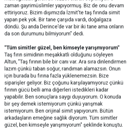
zaman gayrimüslimler yapıyormuş. Biz de onu devam
ettiriyoruz. Bizim dışımızda İzmit'te taş fırında simit
yapan pek yok. Bir tane çarşıda vardı, doğalgaza
döndü. Şu anda Derince'de var bir iki tane ama onların
da son durumunu bilmiyorum" dedi.
"Tüm simitler güzel, ben kimseyle yarışmıyorum"
Taş fırın simidinin meşakkatli olduğunu söyleyen
Altun, "Taş fırının bile bir canı var. Ara sıra dinlendirmen
lazım çünkü taban soğur, randıman alamazsın. Onun
için burada bu fırına fazla yüklenemezsin. Bize
siparişler geliyor. Biz çoğunu karşılayamıyoruz çünkü
fırının gücü belli ama diğerleri istedikleri kadar
yapabilir. Ben sonuçlara saygı duyuyorum. O konuda
bir şey demek istemiyorum çünkü yarışmak
istemiyorum. Ben orijinal simit yapıyorum. Bütün
arkadaşların emeğine sağlık diyorum. Tüm simitler
güzel, ben kimseyle yarışmıyorum" şeklinde konuştu.