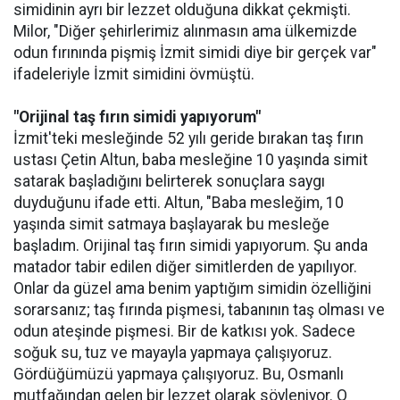
simidinin ayrı bir lezzet olduğuna dikkat çekmişti.
Milor, "Diğer şehirlerimiz alınmasın ama ülkemizde
odun fırınında pişmiş İzmit simidi diye bir gerçek var"
ifadeleriyle İzmit simidini övmüştü.
"Orijinal taş fırın simidi yapıyorum"
İzmit'teki mesleğinde 52 yılı geride bırakan taş fırın
ustası Çetin Altun, baba mesleğine 10 yaşında simit
satarak başladığını belirterek sonuçlara saygı
duyduğunu ifade etti. Altun, "Baba mesleğim, 10
yaşında simit satmaya başlayarak bu mesleğe
başladım. Orijinal taş fırın simidi yapıyorum. Şu anda
matador tabir edilen diğer simitlerden de yapılıyor.
Onlar da güzel ama benim yaptığım simidin özelliğini
sorarsanız; taş fırında pişmesi, tabanının taş olması ve
odun ateşinde pişmesi. Bir de katkısı yok. Sadece
soğuk su, tuz ve mayayla yapmaya çalışıyoruz.
Gördüğümüzü yapmaya çalışıyoruz. Bu, Osmanlı
mutfağından gelen bir lezzet olarak söyleniyor. O