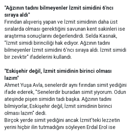
"Ağzının tadını bilmeyenler İzmit simidini 6'ncı
sıraya aldı"
Fırından alışveriş yapan ve İzmit simidinin daha üst
sıralarda olması gerektiğini savunan kent sakinleri ise
araştırma sonuçlarını değerlendirdi. Selda Kasnak,
"İzmit simidi birinciliği hak ediyor. Ağzının tadını
bilmeyenler İzmit simidini 6'ncı sıraya aldı. İzmit simidi
bir zevktir" ifadelerini kullandı.
"Eskişehir değil, İzmit simidinin birinci olması
lazım"
Ahmet Yuşa Avla, senelerdir aynı fırından simit yediğini
ifade ederek, "Senelerdir buradan simit yiyorum. Odun
ateşinde pişen simidin tadı başka. Ağzının tadını
bilmiyorlar, Eskişehir değil, İzmit simidinin birinci
olması lazım" dedi.
Birçok yerde simit yediğini ancak İzmit'teki lezzetin
yerini hiçbir ilin tutmadığını söyleyen Erdal Erol ise