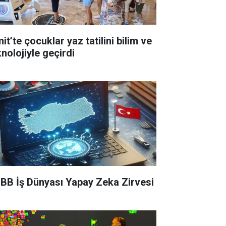
it’te çocuklar yaz tatilini bilim ve
knolojiyle geçirdi
BB İş Dünyası Yapay Zeka Zirvesi