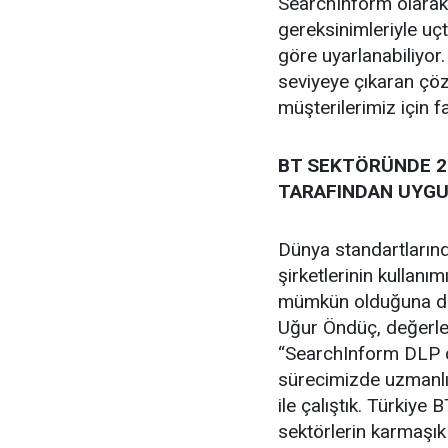
SearchInform olarak 
gereksinimleriyle uç
göre uyarlanabiliyor.
seviyeye çıkaran çö
müşterilerimiz için 
BT SEKTÖRÜNDE 20
TARAFINDAN UYGU
Dünya standartlarınd
şirketlerinin kullanım
mümkün olduğuna dik
Uğur Öndüç, değerlen
“SearchInform DLP 
sürecimizde uzmanl
ile çalıştık. Türkiye 
sektörlerin karmaşık