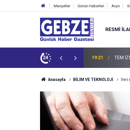
Manşetler
Günün Haberleri
Arşiv
S
RESMI İL
ZMİT-DİLOVASI ARASI İstanbul Yönü Trafiğe Kapatılıyor
24
19:20
GTO'dan
Anasayfa
BİLİM VE TEKNOLOJİ
Veri 