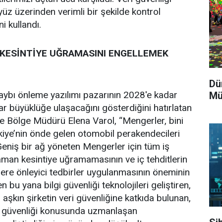
ayüz üzerinden verimli bir şekilde kontrol
ni kullandı.
 KESİNTİYE UĞRAMASINI ENGELLEMEK
Dün
kaybı önleme yazılımı pazarının 2028'e kadar
Mü
ar büyüklüğe ulaşacağını gösterdiğini hatırlatan
e Bölge Müdürü Elena Varol, “Mengerler, bini
rkiye’nin önde gelen otomobil perakendecileri
 Geniş bir ağ yöneten Mengerler için tüm iş
zaman kesintiye uğramamasının ve iç tehditlerin
klere önleyici tedbirler uygulanmasının öneminin
 bu yana bilgi güvenliği teknolojileri geliştiren,
aşkın şirketin veri güvenliğine katkıda bulunan,
gi güvenliği konusunda uzmanlaşan