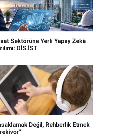
şaat Sektörüne Yerli Yapay Zekâ
zılımı: OİS.İST
asaklamak Değil, Rehberlik Etmek
rekiyor"