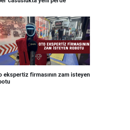
ber casuslukta yeni perde
o ekspertiz firmasının zam isteyen
botu