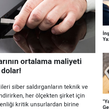
İn
Ya
larının ortalama maliyeti
 dolar!
ileri siber saldırganların teknik ve
ndirirken, her ölçekten şirket için
"Y
venliği kritik unsurlardan birine
Ge