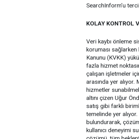
SearchInform’u tercih
KOLAY KONTROL V
Veri kaybı önleme sis
koruması sağlarken b
Kanunu (KVKK) yüküm
fazla hizmet noktası
çalışan işletmeler iç
arasında yer alıyor. 
hizmetler sunabilmele
altını çizen Uğur Ön
satış gibi farklı biri
temelinde yer alıyor
bulundurarak, çözümün
kullanıcı deneyimi 
çözümü, tüm beklentil