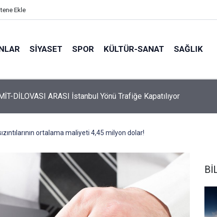
itene Ekle
ANLAR
SİYASET
SPOR
KÜLTÜR-SANAT
SAĞLIK
 Üyelerine Ticari Fırsat
sızıntılarının ortalama maliyeti 4,45 milyon dolar!
Bİ