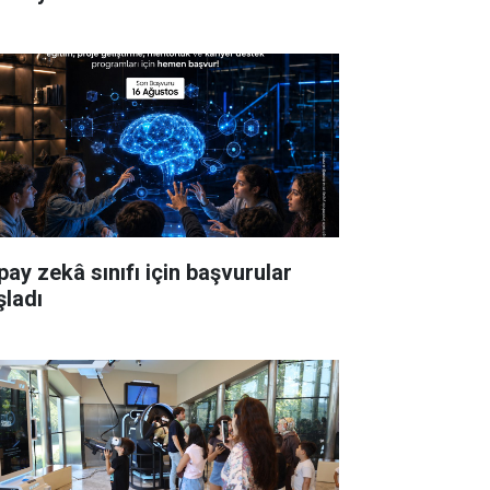
pay zekâ sınıfı için başvurular
şladı