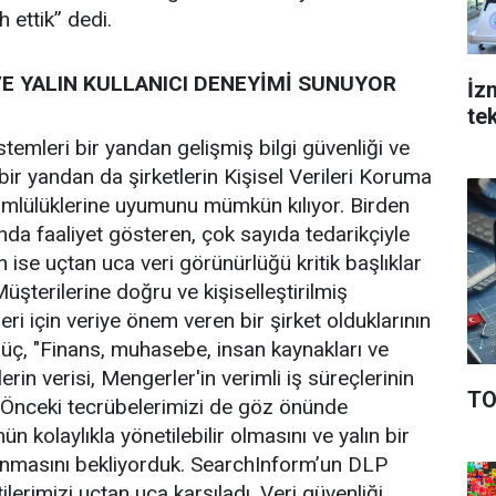
 ettik” dedi.
E YALIN KULLANICI DENEYİMİ SUNUYOR
İzm
te
temleri bir yandan gelişmiş bilgi güvenliği ve
ir yandan da şirketlerin Kişisel Verileri Koruma
lülüklerine uyumunu mümkün kılıyor. Birden
nda faaliyet gösteren, çok sayıda tedarikçiyle
in ise uçtan uca veri görünürlüğü kritik başlıklar
Müşterilerine doğru ve kişiselleştirilmiş
ri için veriye önem veren bir şirket olduklarının
düç, "Finans, muhasebe, insan kaynakları ve
mlerin verisi, Mengerler'in verimli iş süreçlerinin
TO
. Önceki tecrübelerimizi de göz önünde
 kolaylıkla yönetilebilir olmasını ve yalın bir
sunmasını bekliyorduk. SearchInform’un DLP
erimizi uçtan uca karşıladı. Veri güvenliği