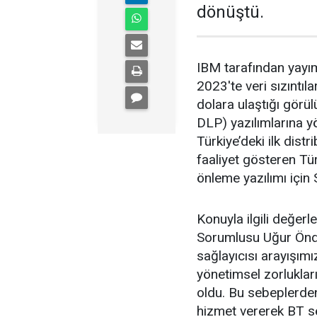
dönüştü.
IBM tarafından yayım
2023'te veri sızıntıl
dolara ulaştığı görül
DLP) yazılımlarına y
Türkiye’deki ilk dist
faaliyet gösteren Tü
önleme yazılımı için
Konuyla ilgili değer
Sorumlusu Uğur Öndüç
sağlayıcısı arayışı
yönetimsel zorluklar
oldu. Bu sebeplerden
hizmet vererek BT s