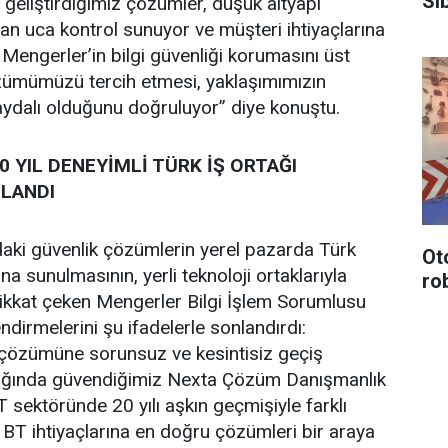
Si
geliştirdiğimiz çözümler, düşük altyapı
tan uca kontrol sunuyor ve müşteri ihtiyaçlarına
 Mengerler’in bilgi güvenliği korumasını üst
zümümüzü tercih etmesi, yaklaşımımızın
faydalı olduğunu doğruluyor” diye konuştu.
 YIL DENEYİMLİ TÜRK İŞ ORTAĞI
LANDI
aki güvenlik çözümlerin yerel pazarda Türk
Ot
ına sunulmasının, yerli teknoloji ortaklarıyla
ro
kat çeken Mengerler Bilgi İşlem Sorumlusu
dirmelerini şu ifadelerle sonlandırdı:
çözümüne sorunsuz ve kesintisiz geçiş
ığında güvendiğimiz Nexta Çözüm Danışmanlık
BT sektöründe 20 yılı aşkın geçmişiyle farklı
 BT ihtiyaçlarına en doğru çözümleri bir araya