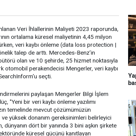
lanan Veri İhlallerinin Maliyeti 2023 raporunda,
arının ortalama küresel maliyetinin 4,45 milyon
ürken, veri kaybı önleme (data loss protection |
önelik talep de arttı. Mercedes-Benz’in
ribütörü olan ve 10 şehirde, 25 hizmet noktasıyla
rk otomobil perakendecisi Mengerler, veri kaybı
Ya
 SearchInform'u seçti.
ba
lendirmelerini paylaşan Mengerler Bilgi İşlem
, "Yeni bir veri kaybı önleme yazılımı
mızın temelinde mevcut çözümümüzün
ı ve yüksek donanım gereksinimleri belirleyici
, dünyanın dört bir yanında 3 bini aşkın şirkete
ektöründe küresel gücünü kanıtlayan