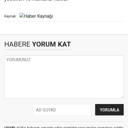
Kaynak:
HABERE
YORUM KAT
UYARI:
Küfür, hakaret, rencide edici cümleler veya imalar, inançlara saldırı