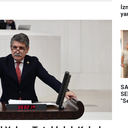
İz
ya
SA
SE
"S