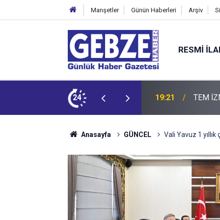
Manşetler
Günün Haberleri
Arşiv
S
RESMI İL
ZMİT-DİLOVASI ARASI İstanbul Yönü Trafiğe Kapatılıyor
24
19:20
GTO'dan
Anasayfa
GÜNCEL
Vali Yavuz 1 yıllık 