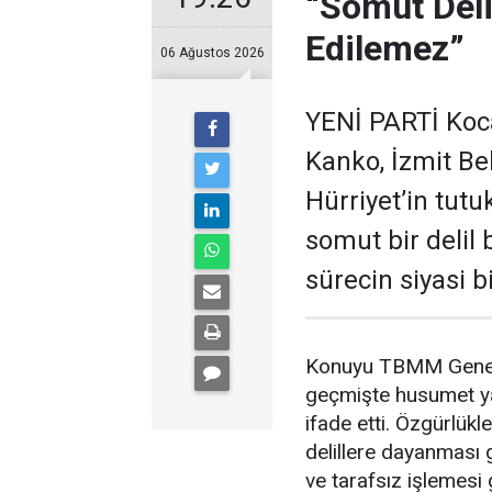
“Somut Deli
Edilemez”
06 Ağustos 2026
YENİ PARTİ Kocae
Kanko, İzmit B
Hürriyet’in tut
somut bir delil
sürecin siyasi 
Konuyu TBMM Genel K
geçmişte husumet yaş
ifade etti. Özgürlükle
delillere dayanması 
ve tarafsız işlemesi g