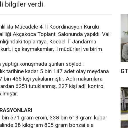
i bilgiler verdi.
mlılıkla Mücadele 4. İl Koordinasyon Kurulu
aliliği Akçakoca Toplantı Salonunda yapıldı. Vali
ığındaki toplantıya, Kocaeli İl Jandarma
rt, ilçe kaymakamlar, il müdürleri ve birim
a yaptığı konuşmada şunları söyledi:
GT
lık tarihine kadar 5 bin 147 adet olay meydana
7 bin 455 kişi yakalanmıştır. Adli makamlara
ardan 625’i tutuklanmış, 227 kişi adli kontrol
ılmıştır.
RASYONLARI
 bin 571 gram eroin, 338 bin 613 gram kubar
halinde 38 kilogram 805 gram bonzai ele