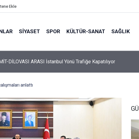
itene Ekle
ANLAR
SİYASET
SPOR
KÜLTÜR-SANAT
SAĞLIK
 Üyelerine Ticari Fırsat
çalışmaları anlattı
GÜ