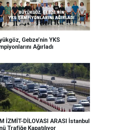
ükgöz, Gebze’nin YKS
mpiyonlarını Ağırladı
 İZMİT-DİLOVASI ARASI İstanbul
nü Trafiğe Kapatılıyor