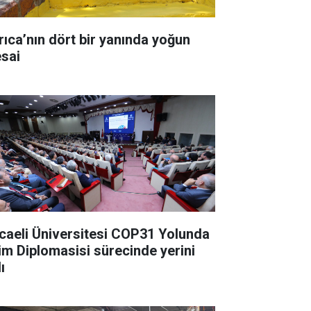
a’nın dört bir yanında yoğun
sai
caeli Üniversitesi COP31 Yolunda
lim Diplomasisi sürecinde yerini
ı