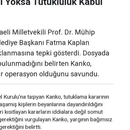
l Yoksa Tutukluluk Kabul
li Milletvekili Prof. Dr. Mühip
elediye Başkanı Fatma Kaplan
uklanmasına tepki gösterdi. Dosyada
 bulunmadığını belirten Kanko,
bir operasyon olduğunu savundu.
urulu’na taşıyan Kanko, tutuklama kararının
amış kişilerin beyanlarına dayandırıldığını
ri kısıtlayan kararların iddialara değil somut
gerektiğini vurgulayan Kanko, yargının bağımsız
erektiğini belirtti.