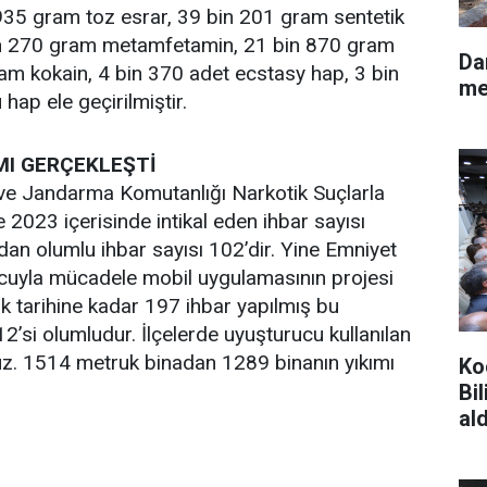
n 935 gram toz esrar, 39 bin 201 gram sentetik
in 270 gram metamfetamin, 21 bin 870 gram
Darıc
am kokain, 4 bin 370 adet ecstasy hap, 3 bin
me
hap ele geçirilmiştir.
IMI GERÇEKLEŞTİ
 ve Jandarma Komutanlığı Narkotik Suçlarla
 2023 içerisinde intikal eden ihbar sayısı
rdan olumlu ihbar sayısı 102’dir. Yine Emniyet
uyla mücadele mobil uygulamasının projesi
 tarihine kadar 197 ihbar yapılmış bu
2’si olumludur. İlçelerde uyuşturucu kullanılan
oruz. 1514 metruk binadan 1289 binanın yıkımı
Ko
Bi
ald