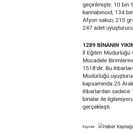
geçirilmiştir. 10 bi
kannabinoid, 134 b
Afyon sakızı, 215 gr
247 adet uyuşturucu 
1289 BİNANIN YIK
İl Eğitim Müdürlüğü
Mücadele Birimlerine
1518’dir. Bu ihbarla
Müdürlüğü uyuşturuc
kapsamında 25 Aralık
ihbarlardan sadece 1
binalar ile ilgileniy
gerçekleşti.
Kaynak: