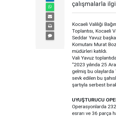
çalışmalarla ilgil
Kocaeli Valiliği Bağı
Toplantısı, Kocaeli V
Seddar Yavuz başkanl
Komutanı Murat Bozku
müdürleri katıldı.
Vali Yavuz toplantıd
“2023 yılında 25 Ara
gelmiş bu olaylarda 
sevk edilen bu şahısl
şartıyla serbest bırak
UYUŞTURUCU OPE
Operasyonlarda 232
esrarı ve 36 parça 