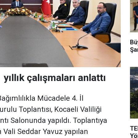
Büy
Şa
 yıllık çalışmaları anlattı
 Bağımlılıkla Mücadele 4. İl
ulu Toplantısı, Kocaeli Valiliği
tı Salonunda yapıldı. Toplantıya
TEM
 Vali Seddar Yavuz yapılan
Yö