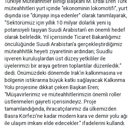
Türkiye Müteahhitler Birliği Başkanı M. Erdal Eren Türk
müteahhitleri yurt içinde “ekonominin lokomotifi”, yurt
dışında ise “dünyayı inşa edenler” olarak tanımlayarak,
“Sektörümüz için yıllık 10 milyar dolarlık yeni iş
potansiyeli taşıyan Suudi Arabistan’ı en önemli hedef
olarak belirledik. Yıl içerisinde Ticaret Bakanlığımız
öncülüğünde Suudi Arabistan’a gerçekleştirdiğimiz
müteahhitlik heyeti ziyaretinin ardından; Suudlu
işveren kuruluşlardan üst düzey yetkililer ile
üyelerimizi bir araya getiren toplantılar düzenledik.”
dedi. Önümüzdeki dönemde Irak’ın kalkınmasına ve
bölgenin istikrarına büyük katkı sağlayacak Kalkınma
Yolu projesine dikkat çeken Başkan Eren;
“Müşavirlerimiz ve müteahhitlerimizin önemli roller
üstlenmeleri gayreti içerisindeyiz. Proje
tamamlandığında, ihracatçılarımız da ülkemizden
Basra Körfezi’ne kadar modern kara ve demir yolu ağı
ile ulaşım imkanı elde edecekler.” ifadelerini kullandı.