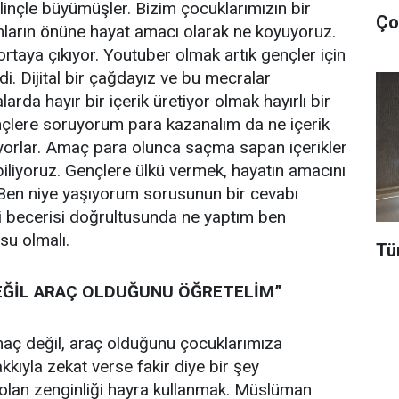
linçle büyümüşler. Bizim çocuklarımızın bir
nların önüne hayat amacı olarak ne koyuyoruz.
ortaya çıkıyor. Youtuber olmak artık gençler için
di. Dijital bir çağdayız ve bu mecralar
larda hayır bir içerik üretiyor olmak hayırlı bir
nçlere soruyorum para kazanalım da ne içerik
iyorlar. Amaç para olunca saçma sapan içerikler
biliyoruz. Gençlere ülkü vermek, hayatın amacını
Ben niye yaşıyorum sorusunun bir cevabı
i becerisi doğrultusunda ne yaptım ben
su olmalı.
Tü
EĞİL ARAÇ OLDUĞUNU ÖĞRETELİM”
ç değil, araç olduğunu çocuklarımıza
kıyla zekat verse fakir diye bir şey
olan zenginliği hayra kullanmak. Müslüman