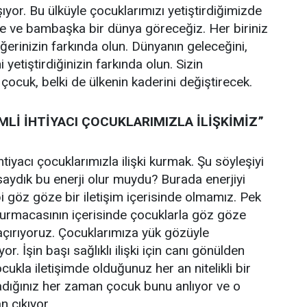
ıyor. Bu ülküyle çocuklarımızı yetiştirdiğimizde
e ve bambaşka bir dünya göreceğiz. Her biriniz
ğerinizin farkında olun. Dünyanın geleceğini,
 yetiştirdiğinizin farkında olun. Sizin
r çocuk, belki de ülkenin kaderini değiştirecek.
MLİ İHTİYACI ÇOCUKLARIMIZLA İLİŞKİMİZ”
tiyacı çocuklarımızla ilişki kurmak. Şu söyleşiyi
saydık bu enerji olur muydu? Burada enerjiyi
göz göze bir iletişim içerisinde olmamız. Pek
rmacasının içerisinde çocuklarla göz göze
açırıyoruz. Çocuklarımıza yük gözüyle
 İşin başı sağlıklı ilişki için canı gönülden
ukla iletişimde olduğunuz her an nitelikli bir
adığınız her zaman çocuk bunu anlıyor ve o
an çıkıyor.