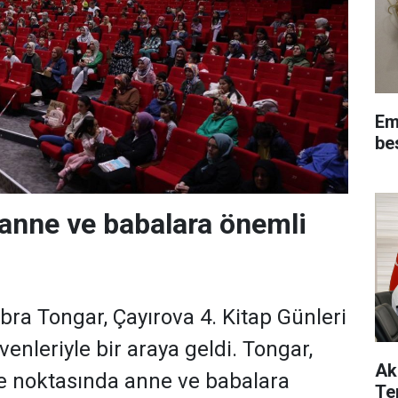
Em
be
anne ve babalara önemli
bra Tongar, Çayırova 4. Kitap Günleri
enleriyle bir araya geldi. Tongar,
Ak
e noktasında anne ve babalara
Te