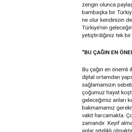
zengin olunca paylaş
bambaşka bir Türkiy
ne olur kendinizin de
Türkiye’nin geleceğini
yetiştirdiğiniz tek bi
“BU ÇAĞIN EN ÖNE
Bu çağın en önemli ih
dijital ortamdan yap
sağlamamızın sebebi 
çoğumuz hayat koştu
geleceğimiz anları k
bakmamamız gerekiyor.
vakit harcamakta. Çoc
zamandır. Keyif alm
anlar nitelikli olmakt