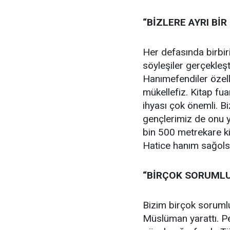
“BİZLERE AYRI Bİ
Her defasında birbir
söyleşiler gerçekleşti
Hanımefendiler özell
mükellefiz. Kitap fua
ihyası çok önemli. B
gençlerimiz de onu y
bin 500 metrekare ki
Hatice hanım sağolsu
“BİRÇOK SORUML
Bizim birçok soruml
Müslüman yarattı. Pe