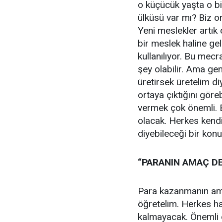
o küçücük yaşta o bi
ülküsü var mı? Biz o
Yeni meslekler artık 
bir meslek haline gel
kullanılıyor. Bu mecra
şey olabilir. Ama ge
üretirsek üretelim d
ortaya çıktığını göre
vermek çok önemli. 
olacak. Herkes kend
diyebileceği bir konu
“PARANIN AMAÇ D
Para kazanmanın ama
öğretelim. Herkes hak
kalmayacak. Önemli 