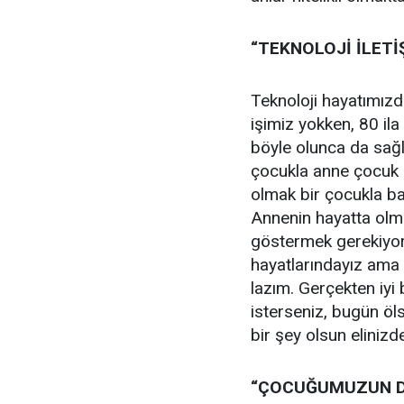
“TEKNOLOJİ İLETİ
Teknoloji hayatımızda
işimiz yokken, 80 ila
böyle olunca da sağl
çocukla anne çocuk 
olmak bir çocukla ba
Annenin hayatta olma
göstermek gerekiyor.
hayatlarındayız ama
lazım. Gerçekten iyi
isterseniz, bugün öl
bir şey olsun elinizd
“ÇOCUĞUMUZUN Dİ