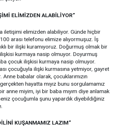
ŞİMİ ELİMİZDEN ALABİLİYOR”
 iletişimi elimizden alabiliyor. Günde hiçbir
 100 arası telefonu elimize alıyormuşuz. İş
ıklı bir ilişki kuramıyoruz. Doğurmuş olmak bir
ilişkisi kurmaya nasip olmuyor. Doyurmuş
ba çocuk ilişkisi kurmaya nasip olmuyor.
sı çocuğuyla ilişki kurmasına yetmiyor, gayret
 Anne babalar olarak, çocuklarımızın
 gerçekten hayatta mıyız bunu sorgulamamız
 bir anne miyim, iyi bir baba mıyım diye anlamak
seniz çocuğumla şunu yapardık diyebildiğiniz
e.
LİNİ KUŞANMAMIZ LAZIM”