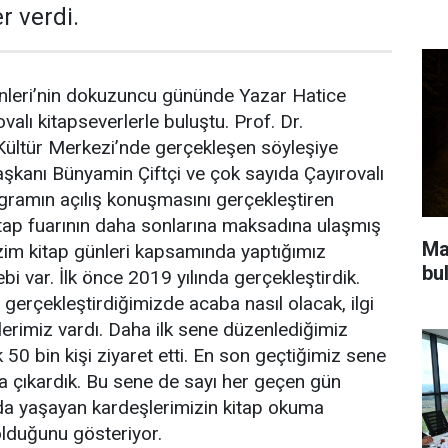
r verdi.
ünleri’nin dokuzuncu gününde Yazar Hatice
alı kitapseverlerle buluştu. Prof. Dr.
ültür Merkezi’nde gerçekleşen söyleşiye
şkanı Bünyamin Çiftçi ve çok sayıda Çayırovalı
ogramın açılış konuşmasını gerçekleştiren
kitap fuarının daha sonlarına maksadına ulaşmış
Ma
Bizim kitap günleri kapsamında yaptığımız
bu
ebi var. İlk önce 2019 yılında gerçekleştirdik.
ni gerçekleştirdiğimizde acaba nasıl olacak, ilgi
erimiz vardı. Daha ilk sene düzenlediğimiz
k 50 bin kişi ziyaret etti. En son geçtiğimiz sene
ına çıkardık. Bu sene de sayı her geçen gün
’da yaşayan kardeşlerimizin kitap okuma
lduğunu gösteriyor.