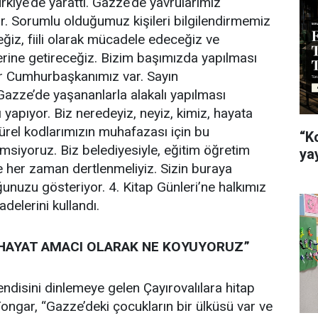
kiye’de yarattı. Gazze’de yavrularımız
var. Sorumlu olduğumuz kişileri bilgilendirmemiz
ğiz, fiili olarak mücadele edeceğiz ve
erine getireceğiz. Bizim başımızda yapılması
ir Cumhurbaşkanımız var. Sayın
zze’de yaşananlarla alakalı yapılması
yapıyor. Biz neredeyiz, neyiz, kimiz, hayata
türel kodlarımızın muhafazası için bu
“K
siyoruz. Biz belediyesiyle, eğitim öğretim
ya
le her zaman dertlenmeliyiz. Sizin buraya
ğunuzu gösteriyor. 4. Kitap Günleri’ne halkımız
adelerini kullandı.
HAYAT AMACI OLARAK NE KOYUYORUZ”
endisini dinlemeye gelen Çayırovalılara hitap
ngar, “Gazze’deki çocukların bir ülküsü var ve