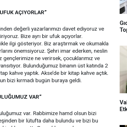
R UFUK AÇIYORLAR”
Gıd
inden değerli yazarlarımızı davet ediyoruz ve
Top
riyoruz. Bize ayrı bir ufuk açıyorlar.
ikle ilgi gösteriyor. Biz araştırmak ve okumakla
rlarını önemsiyoruz. Şehri imar ederken, neslin
iz gençlerimize ne verirsek, çocuklarımız ve
ansıtıyor. Bulunduğumuz binanın üst katında 2
tap kahve yaptık. Akse’de bir kitap kahve açtık.
n bizi kırmadı bugün buraya geldi.
ULUĞUMUZ VAR”
Val
Etk
uluğumuz var. Rabbimize hamd olsun bizi
şinden bir lütufta daha bulundu ve bizi bu