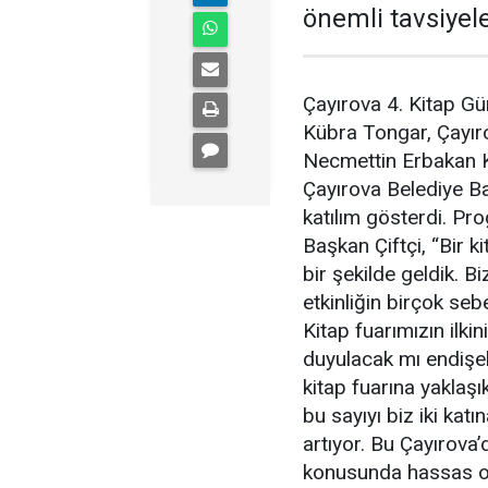
önemli tavsiyele
Çayırova 4. Kitap G
Kübra Tongar, Çayırov
Necmettin Erbakan K
Çayırova Belediye Ba
katılım gösterdi. Pr
Başkan Çiftçi, “Bir 
bir şekilde geldik. 
etkinliğin birçok seb
Kitap fuarımızın ilki
duyulacak mı endişel
kitap fuarına yaklaşı
bu sayıyı biz iki kat
artıyor. Bu Çayırova
konusunda hassas o