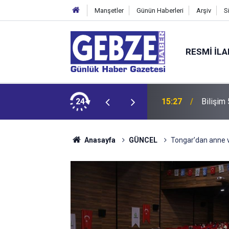
Manşetler
Günün Haberleri
Arşiv
S
RESMI İL
dit ediyor!
24
15:27
Bilişim
Anasayfa
GÜNCEL
Tongar’dan anne v