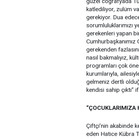
güzel coğrafyada Tür
katlediliyor, zulüm 
gerekiyor. Dua edece
sorumluluklarımızı y
gerekenleri yapan b
Cumhurbaşkanımız Ga
gerekenden fazlasını 
nasıl bakmalıyız, kül
programları çok önem
kurumlarıyla, ailesiy
gelmeniz dertli oldu
kendisi sahip çıktı” if
“ÇOCUKLARIMIZA 
Çiftçi’nin akabinde k
eden Hatice Kübra To