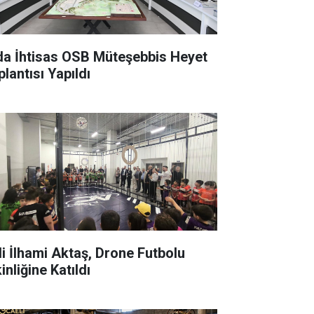
a İhtisas OSB Müteşebbis Heyet
lantısı Yapıldı
i İlhami Aktaş, Drone Futbolu
inliğine Katıldı