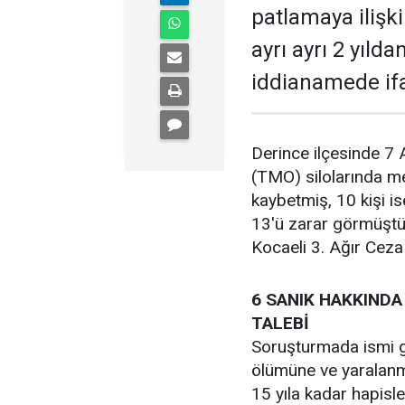
patlamaya ilişk
ayrı ayrı 2 yılda
iddianamede ifa
Derince ilçesinde 7
(TMO) silolarında m
kaybetmiş, 10 kişi i
13'ü zarar görmüştü.
Kocaeli 3. Ağır Cez
6 SANIK HAKKINDA 
TALEBİ
Soruşturmada ismi ge
ölümüne ve yaralanm
15 yıla kadar hapisl