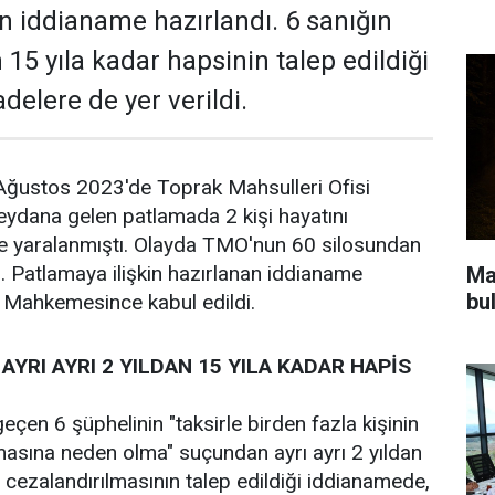
in iddianame hazırlandı. 6 sanığın
n 15 yıla kadar hapsinin talep edildiği
delere de yer verildi.
 Ağustos 2023'de Toprak Mahsulleri Ofisi
eydana gelen patlamada 2 kişi hayatını
se yaralanmıştı. Olayda TMO'nun 60 silosundan
 Patlamaya ilişkin hazırlanan iddianame
Ma
bu
a Mahkemesince kabul edildi.
AYRI AYRI 2 YILDAN 15 YILA KADAR HAPİS
çen 6 şüphelinin "taksirle birden fazla kişinin
asına neden olma" suçundan ayrı ayrı 2 yıldan
e cezalandırılmasının talep edildiği iddianamede,