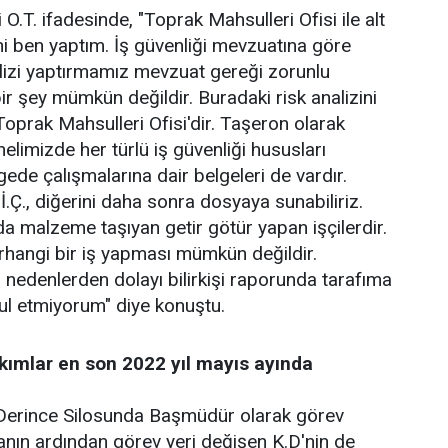
O.T. ifadesinde, "Toprak Mahsulleri Ofisi ile alt
i ben yaptım. İş güvenliği mevzuatına göre
lizi yaptırmamız mevzuat gereği zorunlu
ir şey mümkün değildir. Buradaki risk analizini
oprak Mahsulleri Ofisi'dir. Taşeron olarak
elimizde her türlü iş güvenliği hususları
gede çalışmalarına dair belgeleri de vardır.
İ.Ç., diğerini daha sonra dosyaya sunabiliriz.
da malzeme taşıyan getir götür yapan işçilerdir.
erhangi bir iş yapması mümkün değildir.
 nedenlerden dolayı bilirkişi raporunda tarafıma
ul etmiyorum" diye konuştu.
kımlar en son 2022 yıl mayıs ayında
erince Silosunda Başmüdür olarak görev
nın ardından görev yeri değişen K.D'nin de