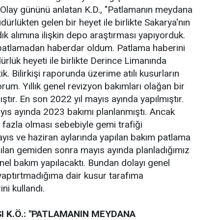
i. Olay gününü anlatan K.D., "Patlamanın meydana
ürlükten gelen bir heyet ile birlikte Sakarya'nın
ık alımına ilişkin depo araştırması yapıyorduk.
patlamadan haberdar oldum. Patlama haberini
rlük heyeti ile birlikte Derince Limanında
ik. Bilirkişi raporunda üzerime atılı kusurların
orum. Yıllık genel revizyon bakımları olağan bir
mıştır. En son 2022 yıl mayıs ayında yapılmıştır.
mayıs ayında 2023 bakımı planlanmıştı. Ancak
n fazla olması sebebiyle gemi trafiği
yıs ve haziran aylarında yapılan bakım patlama
pılan gemiden sonra mayıs ayında planladığımız
el bakım yapılacaktı. Bundan dolayı genel
yaptırtmadığıma dair kusur tarafıma
ni kullandı.
 K.Ö.: "PATLAMANIN MEYDANA