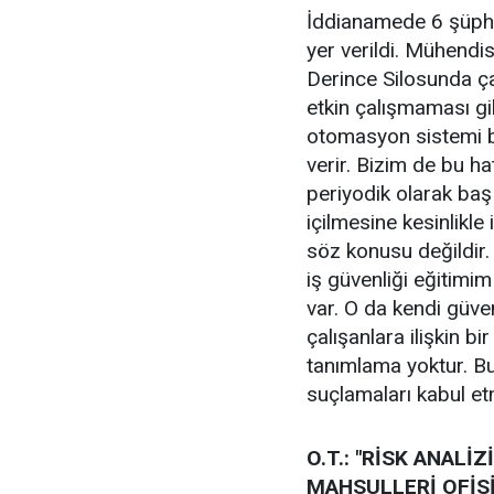
İddianamede 6 şüphel
yer verildi. Mühend
Derince Silosunda ça
etkin çalışmaması gi
otomasyon sistemi b
verir. Bizim de bu h
periyodik olarak baş
içilmesine kesinlikl
söz konusu değildir.
iş güvenliği eğitimi
var. O da kendi güve
çalışanlara ilişkin b
tanımlama yoktur. Bu
suçlamaları kabul et
O.T.: "RİSK ANAL
MAHSULLERİ OFİSİ