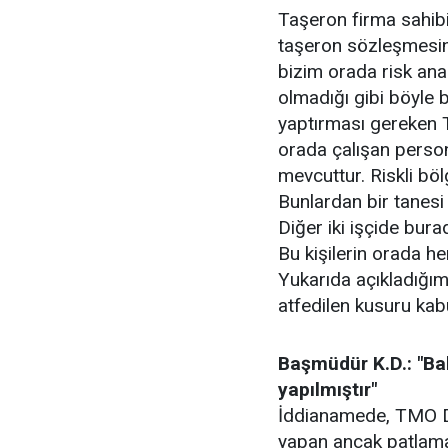
Taşeron firma sahibi 
taşeron sözleşmesin
bizim orada risk ana
olmadığı gibi böyle b
yaptırması gereken T
orada çalışan person
mevcuttur. Riskli böl
Bunlardan bir tanesi 
Diğer iki işçide bura
Bu kişilerin orada h
Yukarıda açıkladığım
atfedilen kusuru kab
Başmüdür K.D.: "Ba
yapılmıştır"
İddianamede, TMO D
yapan ancak patlama