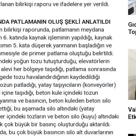
anan bilirkişi raporu ve ifadelere yer verildi.
NDA PATLAMANIN OLUŞ ŞEKLİ ANLATILDI
Gıd
n bilirkişi raporunda, patlamanın meydana
Top
n 6. katında kaynak işleminin yapıldığı, kaynak
ılcımın 5. kata düşerek yanmanın başladığın ve
nmesiyle de primer patlama oluştuğu belirtildi.
indeki yoğun tozu tutuşturduğu, elevatörlerin
alevi her bölgeye taşıdığı, patlama sonrasında
lgede tozu havalandırdığının kaydedildiği
zun patladığı, yatay taşıyıcıların (konveyörler)
içine taşıdığı, beton kule içindeki tozun
yanma ve basıncın, beton kuleden beton silo
 ettiği, bu aşamada silo altındaki (yatay
Val
er içindeki tozların ve beton silo (kuyu) altındaki
Etk
k çok büyük bir basınç oluşturduğu aktarıldı.
, bu çok büyük basıncın silo alt duvarlarının