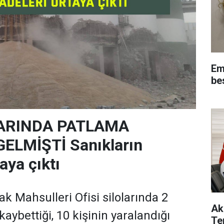
Em
be
ARINDA PATLAMA
LMİŞTİ Sanıkların
taya çıktı
k Mahsulleri Ofisi silolarında 2
Ak
kaybettiği, 10 kişinin yaralandığı
Te