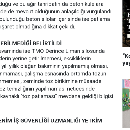
duğu ve bu ağır tahribatın da beton kule ara
inde de mevcut olduğunun anlaşıldığı vurgulandı.
ulunduğu beton silolar içerisinde ise patlama
işaret olmadığına dikkat çekildi.
DERİLMEDİĞİ BELİRTİLDİ
 devamında ise TMO Derince Liman silosunda
“K
lerin yerine getirilmemesi, eksikliklerin
ya
ılı yıllık olağan bakımının yapılmamış olması,
alınmaması, çalışma esnasında ortamda tozun
nmemesi, zeminde toz birikimine müsaade
toz temizliğinin yapılmaması neticesinde
kaynaklı "toz patlaması" meydana geldiği bilgisi
BENİM İŞ GÜVENLİĞİ UZMANLIĞI YETKİM