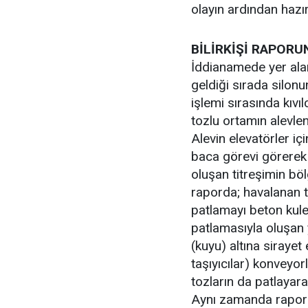
olayın ardından hazırl
BİLİRKİŞİ RAPORU
İddianamede yer ala
geldiği sırada silonu
işlemi sırasında kıv
tozlu ortamın alevle
Alevin elevatörler iç
baca görevi görerek 
oluşan titreşimin bö
raporda; havalanan to
patlamayı beton kule 
patlamasıyla oluşan 
(kuyu) altına sirayet
taşıyıcılar) konveyorl
tozların da patlayara
Aynı zamanda raporda