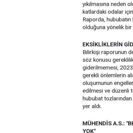
yıkılmasına neden ol
katlardaki odalar iç
Raporda, hububatın b
olduğuna yönelik bir 
EKSİKLİKLERİN Gİ
Bilirkişi raporunun
söz konusu gereklilik
giderilmemesi, 2023 y
gerekli önlemlerin 
oluşumunun engelle
edilmesi ve düzenli 
hububat tozlarından 
yer aldı.
MÜHENDİS A.S.: "
YOK"