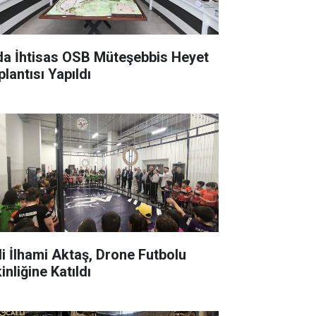
a İhtisas OSB Müteşebbis Heyet
lantısı Yapıldı
i İlhami Aktaş, Drone Futbolu
inliğine Katıldı