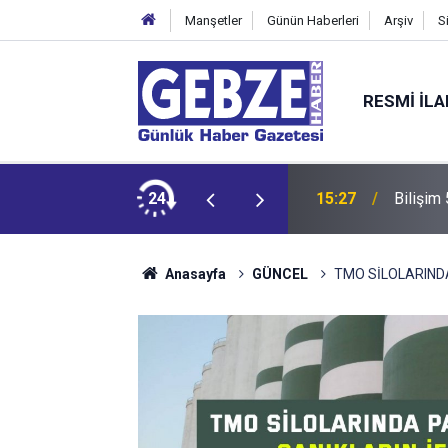
Manşetler
Günün Haberleri
Arşiv
S
RESMI İL
dit ediyor!
24
15:27
Bilişim
Anasayfa
GÜNCEL
TMO SİLOLARINDA 