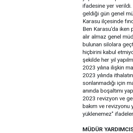
ifadesine yer verild
geldiği gün genel müd
Karasu ilçesinde fınd
Ben Karasu'da iken 
alır almaz genel müdü
bulunan silolara geçt
hiçbirini kabul etmiy
şekilde her yıl yapıl
2023 yılına ilişkin 
2023 yılında ithalatı
sonlanmadığı için ma
anında boşaltımı ya
2023 revizyon ve gen
bakım ve revizyonu 
yüklenemez" ifadeleri
MÜDÜR YARDIMCISI