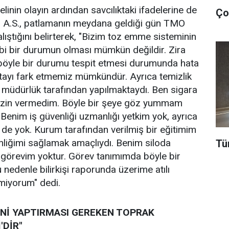
inin olayın ardından savcılıktaki ifadelerine de
is A.S., patlamanın meydana geldiği gün TMO
lıştığını belirterek, "Bizim toz emme sisteminin
bi bir durumun olması mümkün değildir. Zira
öyle bir durumu tespit etmesi durumunda hata
atayı fark etmemiz mümkündür. Ayrıca temizlik
 müdürlük tarafından yapılmaktaydı. Ben sigara
e izin vermedim. Böyle bir şeye göz yummam
 Benim iş güvenliği uzmanlığı yetkim yok, ayrıca
m de yok. Kurum tarafından verilmiş bir eğitimim
nliğimi sağlamak amaçlıydı. Benim siloda
Tü
ir görevim yoktur. Görev tanımımda böyle bir
 nedenle bilirkişi raporunda üzerime atılı
miyorum" dedi.
İZİNİ YAPTIRMASI GEREKEN TOPRAK
'DİR"