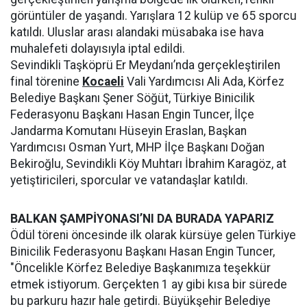
görüntüler de yaşandı. Yarışlara 12 kulüp ve 65 sporcu
katıldı. Uluslar arası alandaki müsabaka ise hava
muhalefeti dolayısıyla iptal edildi.
Sevindikli Taşköprü Er Meydanı’nda gerçekleştirilen
final törenine
Kocaeli
Vali Yardımcısı Ali Ada, Körfez
Belediye Başkanı Şener Söğüt, Türkiye Binicilik
Federasyonu Başkanı Hasan Engin Tuncer, İlçe
Jandarma Komutanı Hüseyin Eraslan, Başkan
Yardımcısı Osman Yurt, MHP İlçe Başkanı Doğan
Bekiroğlu, Sevindikli Köy Muhtarı İbrahim Karagöz, at
yetiştiricileri, sporcular ve vatandaşlar katıldı.
BALKAN ŞAMPİYONASI’NI DA BURADA YAPARIZ
Ödül töreni öncesinde ilk olarak kürsüye gelen Türkiye
Binicilik Federasyonu Başkanı Hasan Engin Tuncer,
"Öncelikle Körfez Belediye Başkanımıza teşekkür
etmek istiyorum. Gerçekten 1 ay gibi kısa bir sürede
bu parkuru hazır hale getirdi. Büyükşehir Belediye