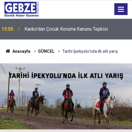
12:55
İzmit 95 Ebeveyn Buluşmaları başlıyor
Anasayfa
GÜNCEL
Tarihi İpekyolu'nda ilk atlı yarış