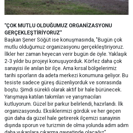
"ÇOK MUTLU OLDUĞUMUZ ORGANİZASYONU
GERÇEKLEŞTİRİYORUZ"
Başkan Şener Söğüt ise konuşmasında, "Bugün çok
mutlu olduğumuz organizasyonu gerçekleştiriyoruz.
İlkler her zaman heyecan verir bugün de öyle. Yaklaşık
2-3 yıldır bu projeyi konuşuyorduk. Körfez daha çok
sanayisi ile anılan bir ilçe. Ama kırsal bölgelerimiz
tarihi sporların da adeta merkezi konumuna geliyor. Bu
tesiste sadece güreş düzenliyorduk ve sonrasında
boştu. Şimdi sürekli olarak aktif bir hale bürünecek.
Yarışmaya katılan takımları ve yarışmacıları
kutluyorum. Güzel bir parkur belirlendi, hazırlandı. İlk
organizasyondu. Eksiklerimizi gördük ve her geçen
gün daha da güzel hale getirerek ilçemizi sanayinin
dışında sporun ve turizmin de
olma yolunda adım adım
daha yukarılara çıkarma gayretinde olacağız"