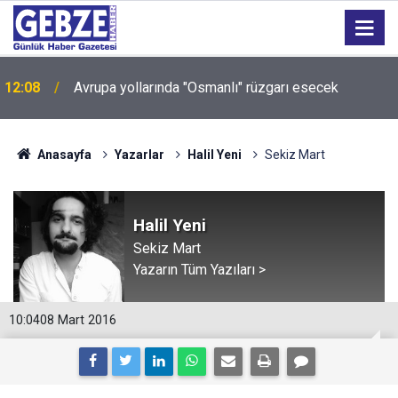
Sokakları zehirleyenlere geçit yok: Kocaeli'de 6 kişi
12:04
tutuklandı!
Anasayfa
Yazarlar
Halil Yeni
Sekiz Mart
Halil Yeni
Sekiz Mart
Yazarın Tüm Yazıları >
10:04
08 Mart 2016