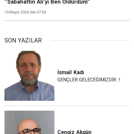
‘’Sabahattin Ali’yi Ben Öldürdüm’’
19 Mayıs 2026 Salı 07:03
SON YAZILAR
İsmail
Kadı
GENÇLER GELECEĞİMİZDİR...!
Cengiz
Akgün