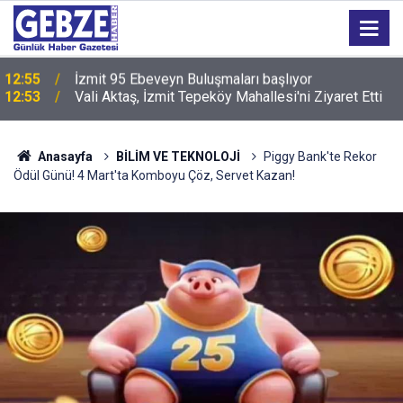
12:53
Vali Aktaş, İzmit Tepeköy Mahallesi'ni Ziyaret Etti
Anasayfa
BİLİM VE TEKNOLOJİ
Piggy Bank'te Rekor
Ödül Günü! 4 Mart'ta Komboyu Çöz, Servet Kazan!