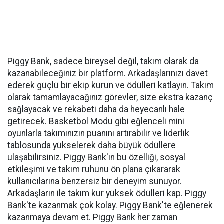
Piggy Bank, sadece bireysel değil, takım olarak da
kazanabileceğiniz bir platform. Arkadaşlarınızı davet
ederek güçlü bir ekip kurun ve ödülleri katlayın. Takım
olarak tamamlayacağınız görevler, size ekstra kazanç
sağlayacak ve rekabeti daha da heyecanlı hale
getirecek. Basketbol Modu gibi eğlenceli mini
oyunlarla takımınızın puanını artırabilir ve liderlik
tablosunda yükselerek daha büyük ödüllere
ulaşabilirsiniz. Piggy Bank'ın bu özelliği, sosyal
etkileşimi ve takım ruhunu ön plana çıkararak
kullanıcılarına benzersiz bir deneyim sunuyor.
Arkadaşların ile takım kur yüksek ödülleri kap. Piggy
Bank'te kazanmak çok kolay. Piggy Bank'te eğlenerek
kazanmaya devam et. Piggy Bank her zaman