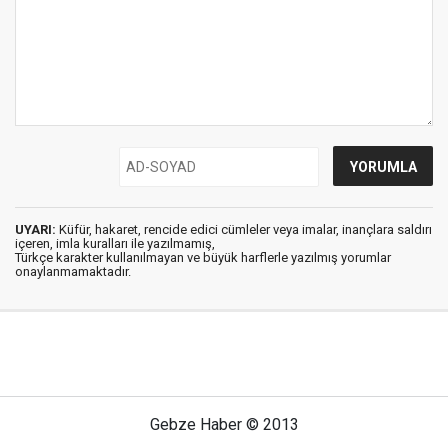
UYARI:
Küfür, hakaret, rencide edici cümleler veya imalar, inançlara saldırı
içeren, imla kuralları ile yazılmamış,
Türkçe karakter kullanılmayan ve büyük harflerle yazılmış yorumlar
onaylanmamaktadır.
Gebze Haber © 2013